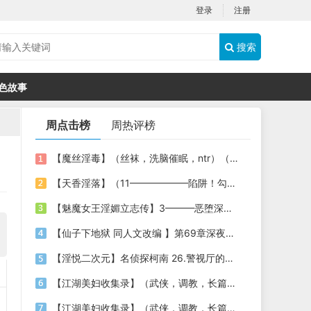
登录
注册
搜索
色故事
周点击榜
周热评榜
【魔丝淫毒】（丝袜，洗脑催眠，ntr）（24）（我不想）
【天香淫落】（11——————陷阱！勾结的警局调教（下））
【魅魔女王淫媚立志传】3———恶堕深渊的开端
【仙子下地狱 同人文改编 】第69章深夜窥淫戏 交心与交性(二)(纯爱+各种情趣玩法)
【淫悦二次元】名侦探柯南 26.警视厅的隐藏淫娃
【江湖美妇收集录】（武侠，调教，长篇）（6）（师娘篇）
【江湖美妇收集录】（武侠，调教，长篇）（13）（下山历练篇）