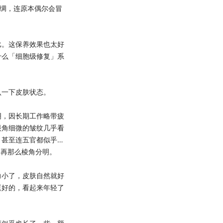
丝绸，连原本偶尔会冒
。这保养效果也太好
什么「细胞级修复」系
一下皮肤状态。
，因长期工作略带疲
眼角细微的皱纹几乎看
。甚至连五官都似乎…
不再那么棱角分明。
小了，皮肤自然就好
挺好的，看起来年轻了