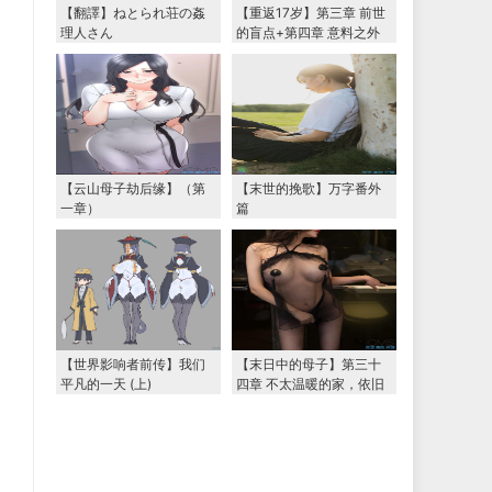
【翻譯】ねとられ荘の姦
【重返17岁】第三章 前世
理人さん
的盲点+第四章 意料之外
的相认+番外篇（本文为女
主第一视角，两万字更
新）
【云山母子劫后缘】（第
【末世的挽歌】万字番外
一章）
篇
【世界影响者前传】我们
【末日中的母子】第三十
平凡的一天 (上)
四章 不太温暖的家，依旧
温暖的妈妈（下） 两万字
大更新