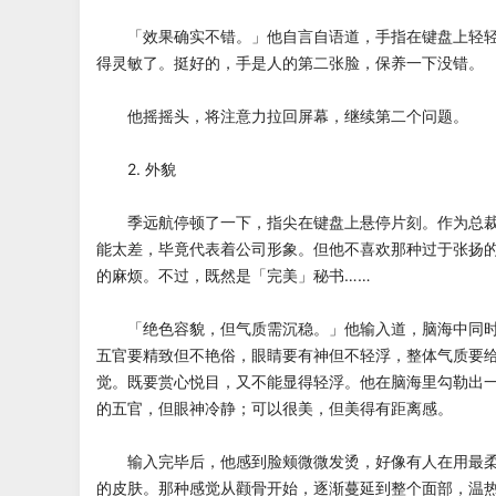
「效果确实不错。」他自言自语道，手指在键盘上轻轻
得灵敏了。挺好的，手是人的第二张脸，保养一下没错。
他摇摇头，将注意力拉回屏幕，继续第二个问题。
2. 外貌
季远航停顿了一下，指尖在键盘上悬停片刻。作为总裁
能太差，毕竟代表着公司形象。但他不喜欢那种过于张扬
的麻烦。不过，既然是「完美」秘书……
「绝色容貌，但气质需沉稳。」他输入道，脑海中同时
五官要精致但不艳俗，眼睛要有神但不轻浮，整体气质要
觉。既要赏心悦目，又不能显得轻浮。他在脑海里勾勒出
的五官，但眼神冷静；可以很美，但美得有距离感。
输入完毕后，他感到脸颊微微发烫，好像有人在用最柔
的皮肤。那种感觉从颧骨开始，逐渐蔓延到整个面部，温