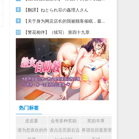
【翻譯】ねとられ荘の姦理人さん
【关于身为网店店长的我被顾客催眠，最终堕落为丝袜发情母狗这件事】（18～20）
【警花相伴】（续写） 第四十九章
热门标签
皮皮夏
会有多种奖励
奖励丰厚
请为您喜欢的作者加油吧！ 认真回复交流
请点击页面右边的小手图标支持楼主。
希望在回复那里留下您的心