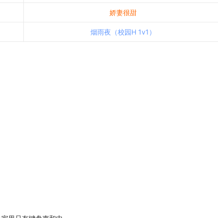
娇妻很甜
烟雨夜（校园H 1v1）