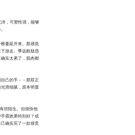
充沛，可塑性强，能够
心。
椎蔓延开来。那感觉
肤下游走。季远航疑惑
近确实太累了，肌肉都
自己的手－－那双正
加光滑细腻，原本明显
有些陌生。但很快他
护手霜效果特别好？或
自己确实买了一款很贵