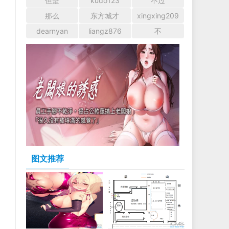
但是
kudo123
不过
那么
东方城才
xingxing209
dearnyan
liangz876
不
图文推荐