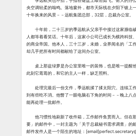
季远航头也不抬，手指在键盘上敲击如飞。偌大的办公
央空调轻柔的嗡鸣。落地窗外，都市天际线在夕阳下镀上
十年换来的风景－－远航集团总部，32层，总裁办公室。
十年前，二十三岁的季远航从父亲手中接过这家濒临破
人都等着看笑话。十年后，这家小公司已成长为横跨科技
的商业帝国。他本人，三十三岁，未婚，业界闻名的「工
却几乎把所有时间都献给了这间办公室。
桌上那盆绿萝是办公室里唯一的装饰，也是唯一提醒他
此刻它蔫蔫的，和它的主人一样，缺乏照料。
处理完最后一份文件，季远航揉了揉太阳穴。连续工作
到有些吃不消。他瞥了一眼电脑右下角的时间－－晚上八
能再处理一批邮件。
他习惯性地刷新了收件箱，工作邮件鱼贯而入。但在那
要」的邮件中，一封主题为「关于总裁秘书需求调查」的
邮件发件人是一个陌生的地址：[email]
perfect.secretar