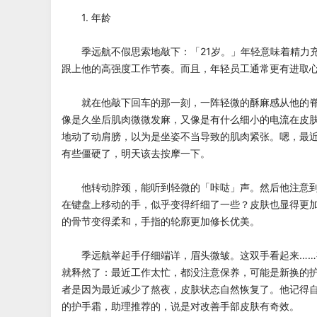
1. 年龄
季远航不假思索地敲下：「21岁。」年轻意味着精力
跟上他的高强度工作节奏。而且，年轻员工通常更有进取
就在他敲下回车的那一刻，一阵轻微的酥麻感从他的脊
像是久坐后肌肉微微发麻，又像是有什么细小的电流在皮
地动了动肩膀，以为是坐姿不当导致的肌肉紧张。嗯，最
有些僵硬了，明天该去按摩一下。
他转动脖颈，能听到轻微的「咔哒」声。然后他注意到
在键盘上移动的手，似乎变得纤细了一些？皮肤也显得更
的骨节变得柔和，手指的轮廓更加修长优美。
季远航举起手仔细端详，眉头微皱。这双手看起来……
就释然了：最近工作太忙，都没注意保养，可能是新换的
者是因为最近减少了熬夜，皮肤状态自然恢复了。他记得
的护手霜，助理推荐的，说是对改善手部皮肤有奇效。