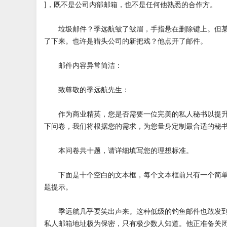
]，既不是公司内部邮箱，也不是任何他熟悉的合作方。
垃圾邮件？季远航皱了皱眉，手指悬在删除键上。但某
了下来。也许是猎头公司的新把戏？他点开了邮件。
邮件内容异常简洁：
致尊敬的季远航先生：
作为商业精英，您是否需要一位完美的私人秘书以提升
下问卷，我们将根据您的需求，为您量身定制最合适的秘
本问卷共十题，请详细填写您的理想标准。
下面是十个空白的文本框，每个文本框前只有一个简单
题提示。
季远航几乎要笑出声来。这种低级的钓鱼邮件也敢发到
私人邮箱地址极为保密，只有极少数人知道。他正准备关