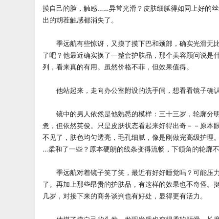
摸自己的脸，触感……异常光滑？皮肤细腻得如同上好的
出的胡茬触感都消失了。
季远航有些惊讶，又摸了摸下巴和颈部，确实光滑无比
了吧？他最近确实换了一整套护肤品，那个美容顾问说是
列，看来真的有用。虽然价格不菲，但效果值得。
他站起来，走向办公室附设的洗手间，想看看镜子确认
镜中的男人依然是他熟悉的模样：三十三岁，轮廓分明
惫，但依然英俊。只是皮肤状态看起来好得出奇－－原本
不见了，肤色均匀透亮，毛孔细腻，像是刚做完高级护理
…柔和了一些？原本硬朗的线条变得流畅，下颌角的轮廓
季远航对着镜子笑了笑，最近有好好睡觉吗？可能压力
了。再加上那些昂贵的护肤品，有这样的效果也不奇怪。
几岁，对接下来的商务谈判也有好处，显得更有活力。