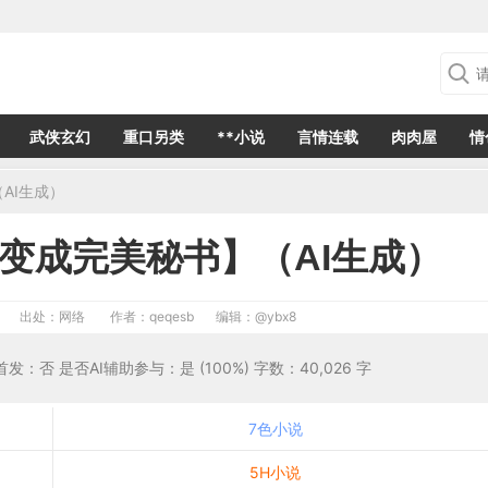
武侠玄幻
重口另类
**小说
言情连载
肉肉屋
情
AI生成）
变成完美秘书】（AI生成）
出处：网络
作者：qeqesb
编辑：
@ybx8
首发：否 是否AI辅助参与：是 (100%) 字数：40,026 字
7色小说
5H小说