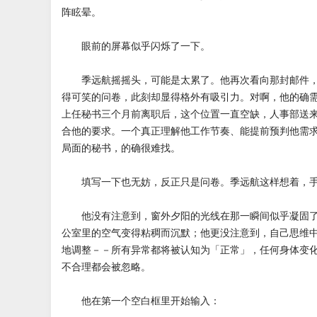
阵眩晕。
眼前的屏幕似乎闪烁了一下。
季远航摇摇头，可能是太累了。他再次看向那封邮件，
得可笑的问卷，此刻却显得格外有吸引力。对啊，他的确
上任秘书三个月前离职后，这个位置一直空缺，人事部送
合他的要求。一个真正理解他工作节奏、能提前预判他需
局面的秘书，的确很难找。
填写一下也无妨，反正只是问卷。季远航这样想着，手
他没有注意到，窗外夕阳的光线在那一瞬间似乎凝固了
公室里的空气变得粘稠而沉默；他更没注意到，自己思维
地调整－－所有异常都将被认知为「正常」，任何身体变
不合理都会被忽略。
他在第一个空白框里开始输入：