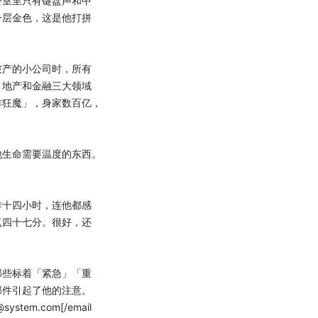
室里只有键盘声和中
一层金色，这是他打拼
产的小公司时，所有
、地产和金融三大领域
作狂魔」，身家数百亿，
生命需要温度的东西。
十四小时，连他都感
点四十七分。很好，还
些标着「紧急」「重
邮件引起了他的注意。
y@system.com
[/email