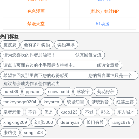
色色漫画
（乱伦）妹汁NP
禁漫天堂
51动漫
热门标签
皮皮夏
会有多种奖励
奖励丰厚
请为您喜欢的作者加油吧！ 认真回复交流
请点击页面右边的小手图标支持楼主。 阅读文章后
希望在回复那里留下您的心得感受 您的留言哪怕只是一个
建议都会成为作者创作的动力
burst89
ppaaoo
snow_xefd
冰凌宇
菊花好养
tankeyboge0204
keyprca
绫城幻雪
梦晓辉音
红莲玉露
皇者邪帝
不详
但是
kudo123
不过
那么
东方城才
xingxing209
幻想3000
dearnyan
长门有希
liangz876
廉访使
senglin08