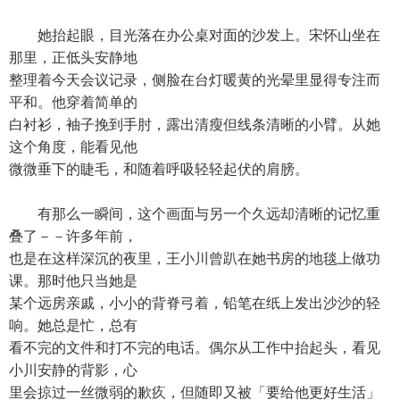
她抬起眼，目光落在办公桌对面的沙发上。宋怀山坐在
那里，正低头安静地
整理着今天会议记录，侧脸在台灯暖黄的光晕里显得专注而
平和。他穿着简单的
白衬衫，袖子挽到手肘，露出清瘦但线条清晰的小臂。从她
这个角度，能看见他
微微垂下的睫毛，和随着呼吸轻轻起伏的肩膀。
有那么一瞬间，这个画面与另一个久远却清晰的记忆重
叠了－－许多年前，
也是在这样深沉的夜里，王小川曾趴在她书房的地毯上做功
课。那时他只当她是
某个远房亲戚，小小的背脊弓着，铅笔在纸上发出沙沙的轻
响。她总是忙，总有
看不完的文件和打不完的电话。偶尔从工作中抬起头，看见
小川安静的背影，心
里会掠过一丝微弱的歉疚，但随即又被「要给他更好生活」