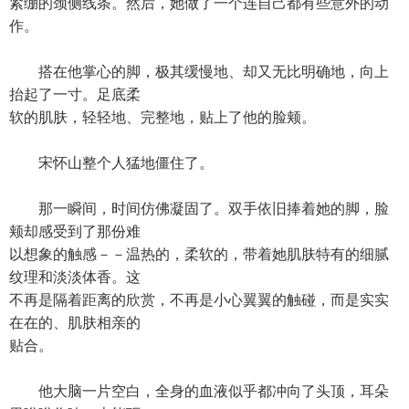
紧绷的颈侧线条。然后，她做了一个连自己都有些意外的动
作。
搭在他掌心的脚，极其缓慢地、却又无比明确地，向上
抬起了一寸。足底柔
软的肌肤，轻轻地、完整地，贴上了他的脸颊。
宋怀山整个人猛地僵住了。
那一瞬间，时间仿佛凝固了。双手依旧捧着她的脚，脸
颊却感受到了那份难
以想象的触感－－温热的，柔软的，带着她肌肤特有的细腻
纹理和淡淡体香。这
不再是隔着距离的欣赏，不再是小心翼翼的触碰，而是实实
在在的、肌肤相亲的
贴合。
他大脑一片空白，全身的血液似乎都冲向了头顶，耳朵