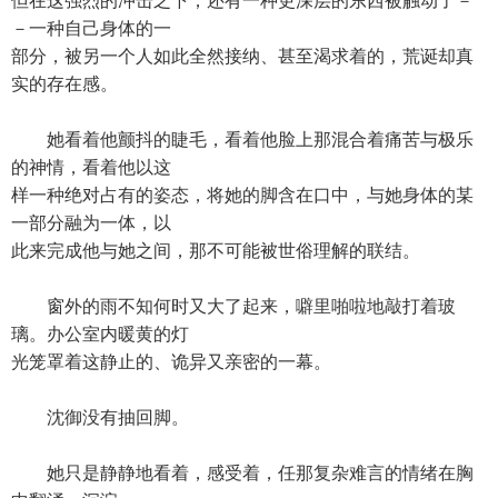
但在这强烈的冲击之下，还有一种更深层的东西被触动了－
－一种自己身体的一
部分，被另一个人如此全然接纳、甚至渴求着的，荒诞却真
实的存在感。
她看着他颤抖的睫毛，看着他脸上那混合着痛苦与极乐
的神情，看着他以这
样一种绝对占有的姿态，将她的脚含在口中，与她身体的某
一部分融为一体，以
此来完成他与她之间，那不可能被世俗理解的联结。
窗外的雨不知何时又大了起来，噼里啪啦地敲打着玻
璃。办公室内暖黄的灯
光笼罩着这静止的、诡异又亲密的一幕。
沈御没有抽回脚。
她只是静静地看着，感受着，任那复杂难言的情绪在胸