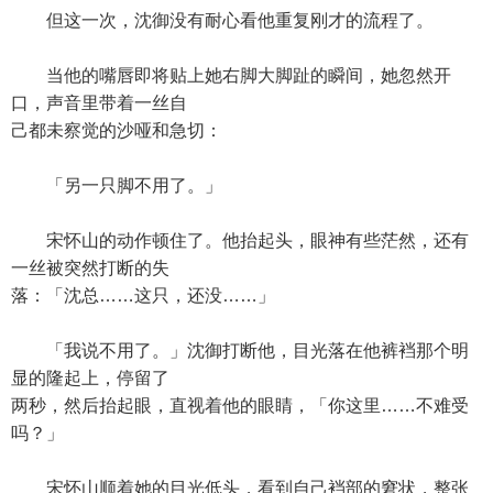
但这一次，沈御没有耐心看他重复刚才的流程了。
当他的嘴唇即将贴上她右脚大脚趾的瞬间，她忽然开
口，声音里带着一丝自
己都未察觉的沙哑和急切：
「另一只脚不用了。」
宋怀山的动作顿住了。他抬起头，眼神有些茫然，还有
一丝被突然打断的失
落：「沈总……这只，还没……」
「我说不用了。」沈御打断他，目光落在他裤裆那个明
显的隆起上，停留了
两秒，然后抬起眼，直视着他的眼睛，「你这里……不难受
吗？」
宋怀山顺着她的目光低头，看到自己裆部的窘状，整张