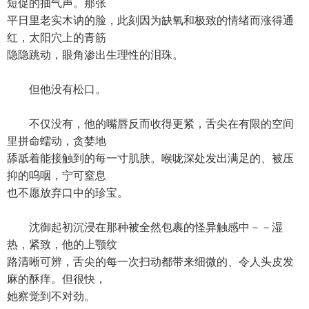
短促的抽气声。那张
平日里老实木讷的脸，此刻因为缺氧和极致的情绪而涨得通
红，太阳穴上的青筋
隐隐跳动，眼角渗出生理性的泪珠。
但他没有松口。
不仅没有，他的嘴唇反而收得更紧，舌尖在有限的空间
里拼命蠕动，贪婪地
舔舐着能接触到的每一寸肌肤。喉咙深处发出满足的、被压
抑的呜咽，宁可窒息
也不愿放弃口中的珍宝。
沈御起初沉浸在那种被全然包裹的怪异触感中－－湿
热，紧致，他的上颚纹
路清晰可辨，舌尖的每一次扫动都带来细微的、令人头皮发
麻的酥痒。但很快，
她察觉到不对劲。