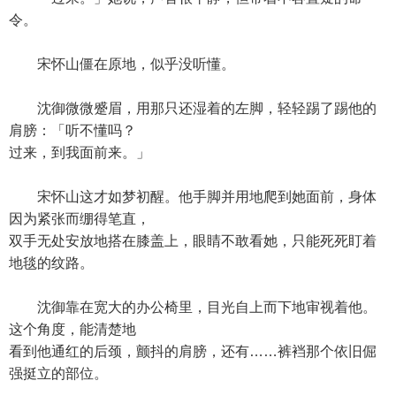
令。
宋怀山僵在原地，似乎没听懂。
沈御微微蹙眉，用那只还湿着的左脚，轻轻踢了踢他的
肩膀：「听不懂吗？
过来，到我面前来。」
宋怀山这才如梦初醒。他手脚并用地爬到她面前，身体
因为紧张而绷得笔直，
双手无处安放地搭在膝盖上，眼睛不敢看她，只能死死盯着
地毯的纹路。
沈御靠在宽大的办公椅里，目光自上而下地审视着他。
这个角度，能清楚地
看到他通红的后颈，颤抖的肩膀，还有……裤裆那个依旧倔
强挺立的部位。