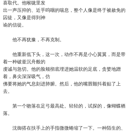
喜取代。他喉咙里发
出一声压抑的、近乎呜咽的喘息，整个人像是终于被赦免的
囚徒，又像是得到神
谕的信徒。
他不再犹豫，不再克制。
他重新低下头，这一次，动作不再是小心翼翼，而是带
着一种破釜沉舟般的
虔诚与急切。他的脸颊彻底埋进她温软的足底，贪婪地蹭
着，鼻尖深深吸气，仿
佛要将她的气息刻进肺腑。然后，他的嘴唇颤抖着贴了上
去。
第一个吻落在足弓最高处。轻轻的，试探的，像蝴蝶栖
落。
沈御搭在扶手上的手指微微蜷缩了一下。一种陌生的、