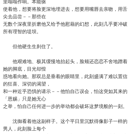
里嗡嗡作响。本能驱
使着他，想要将脸更深地埋进去，想要用嘴唇去亲吻，用舌
尖去品尝－－那些在
无数个深夜里折磨他又给予他慰藉的幻想，此刻几乎要冲破
所有理智的堤坝。
但他硬生生刹住了。
他艰难地、极其缓慢地抬起头，脸颊还恋恋不舍地蹭着
她的脚底，目光却惶
惑地看向她。那双总是垂着的眼睛里，此刻盛满了难以置信
的狂喜、深切的渴望，
和一种近乎恐惧的请示－－他怕自己误会，怕这突如其来的
「恩赐」只是她无心
之举，怕自己任何进一步的举动都会破坏这梦境般的一刻。
沈御看着他这副样子。这个平日里沉默得像影子一样的
男人，此刻脸上每个