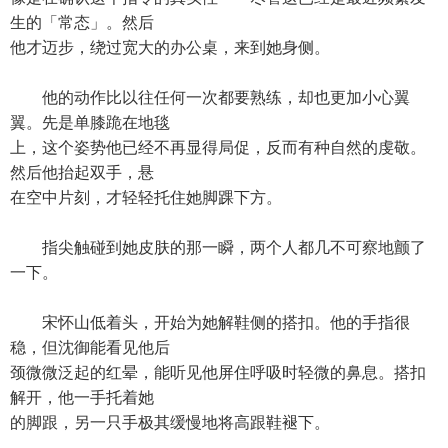
生的「常态」。然后
他才迈步，绕过宽大的办公桌，来到她身侧。
他的动作比以往任何一次都要熟练，却也更加小心翼
翼。先是单膝跪在地毯
上，这个姿势他已经不再显得局促，反而有种自然的虔敬。
然后他抬起双手，悬
在空中片刻，才轻轻托住她脚踝下方。
指尖触碰到她皮肤的那一瞬，两个人都几不可察地颤了
一下。
宋怀山低着头，开始为她解鞋侧的搭扣。他的手指很
稳，但沈御能看见他后
颈微微泛起的红晕，能听见他屏住呼吸时轻微的鼻息。搭扣
解开，他一手托着她
的脚跟，另一只手极其缓慢地将高跟鞋褪下。