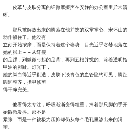
皮革与皮肤分离的细微摩擦声在安静的办公室里异常清
晰。
那只被解放出来的脚落在他并拢的双掌掌心。宋怀山的
动作顿住了。他没有
立刻开始按摩，而是保持着这个姿势，目光近乎贪婪地落在
她的脚上－－从纤瘦
的足踝，到微微弓起的足背，再到五根并拢的、涂着透明指
甲油的脚趾。灯光下，
她的脚白得近乎剔透，皮肤下淡青色的血管隐约可见，脚趾
圆润整齐，指甲修剪
得干净完美。
他看得太专注，呼吸渐渐变得粗重，捧着那只脚的手开
始微微发抖。那不是
紧张，而是一种被极力压抑却仍从每个毛孔里渗出来的渴
望。