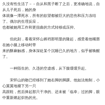
久没有性生活了－－自从和黑子断了之后，更准确地说，自
从儿子死后，她的身
体就像一潭死水，所有的欲望都被巨大的悲伤和压力冻结
了。偶尔的生理反应，
也都被她用工作和更扭曲的方式转移或压抑。
但此刻，看着宋怀山裤裆那明显的隆起，感受着他嘴唇
在她小腿上移动时带
来的酥麻触感，身体深处某个沉睡已久的地方，似乎被唤醒
了。
一种陌生的、久违的空虚感，从下腹缓缓升起。
宋怀山的吻已经移到了她右脚的脚踝。他如法炮制，小
心翼翼地褪下另一只
高跟鞋，然后捧起那只干净的、还未被「临幸」过的脚，眼
中重新燃起炽热的光。