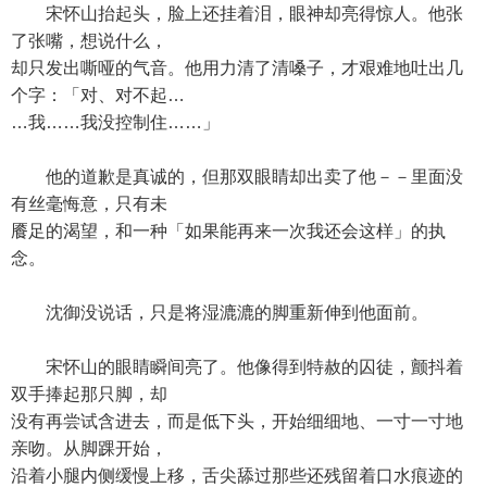
宋怀山抬起头，脸上还挂着泪，眼神却亮得惊人。他张
了张嘴，想说什么，
却只发出嘶哑的气音。他用力清了清嗓子，才艰难地吐出几
个字：「对、对不起…
…我……我没控制住……」
他的道歉是真诚的，但那双眼睛却出卖了他－－里面没
有丝毫悔意，只有未
餍足的渴望，和一种「如果能再来一次我还会这样」的执
念。
沈御没说话，只是将湿漉漉的脚重新伸到他面前。
宋怀山的眼睛瞬间亮了。他像得到特赦的囚徒，颤抖着
双手捧起那只脚，却
没有再尝试含进去，而是低下头，开始细细地、一寸一寸地
亲吻。从脚踝开始，
沿着小腿内侧缓慢上移，舌尖舔过那些还残留着口水痕迹的