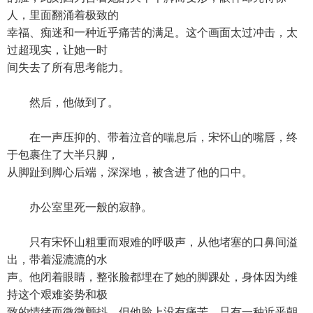
人，里面翻涌着极致的
幸福、痴迷和一种近乎痛苦的满足。这个画面太过冲击，太
过超现实，让她一时
间失去了所有思考能力。
然后，他做到了。
在一声压抑的、带着泣音的喘息后，宋怀山的嘴唇，终
于包裹住了大半只脚，
从脚趾到脚心后端，深深地，被含进了他的口中。
办公室里死一般的寂静。
只有宋怀山粗重而艰难的呼吸声，从他堵塞的口鼻间溢
出，带着湿漉漉的水
声。他闭着眼睛，整张脸都埋在了她的脚踝处，身体因为维
持这个艰难姿势和极
致的情绪而微微颤抖。但他脸上没有痛苦，只有一种近乎朝