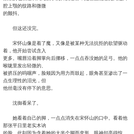
腔上颚的纹路和微微
的颤抖。
但这还没完。
宋怀山像是着了魔，又像是被某种无法抗拒的欲望驱动
着，他开始尝试含入
更多。嘴唇沿着脚掌向后挪移，一点点吞没她的足弓。他的
喉咙里发出轻微的、
被挤压的呜咽声，脸颊因为用力而鼓起，眼角甚至渗出了一
点生理性的泪光，但
他丝毫没有停下的意思。
沈御看呆了。
她看着自己的脚，一点点消失在宋怀山的口中。看着他
那张平日里老实木讷
的脸，此刻因为含着她的大半个脚而变形，眼神却亮得惊