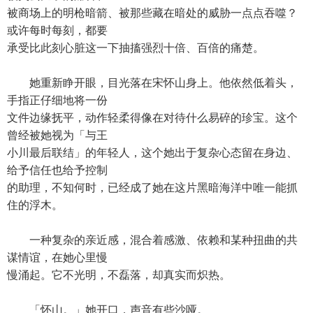
被商场上的明枪暗箭、被那些藏在暗处的威胁一点点吞噬？
或许每时每刻，都要
承受比此刻心脏这一下抽搐强烈十倍、百倍的痛楚。
她重新睁开眼，目光落在宋怀山身上。他依然低着头，
手指正仔细地将一份
文件边缘抚平，动作轻柔得像在对待什么易碎的珍宝。这个
曾经被她视为「与王
小川最后联结」的年轻人，这个她出于复杂心态留在身边、
给予信任也给予控制
的助理，不知何时，已经成了她在这片黑暗海洋中唯一能抓
住的浮木。
一种复杂的亲近感，混合着感激、依赖和某种扭曲的共
谋情谊，在她心里慢
慢涌起。它不光明，不磊落，却真实而炽热。
「怀山。」她开口，声音有些沙哑。