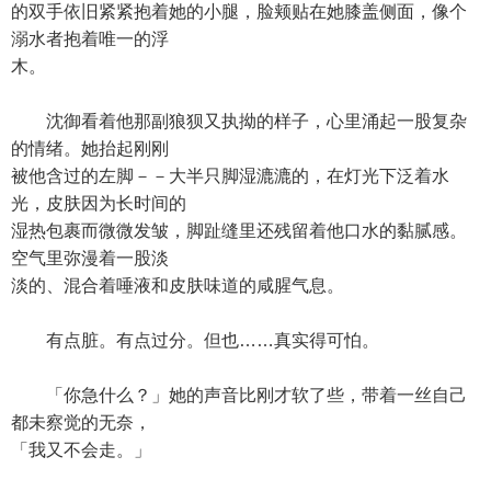
的双手依旧紧紧抱着她的小腿，脸颊贴在她膝盖侧面，像个
溺水者抱着唯一的浮
木。
沈御看着他那副狼狈又执拗的样子，心里涌起一股复杂
的情绪。她抬起刚刚
被他含过的左脚－－大半只脚湿漉漉的，在灯光下泛着水
光，皮肤因为长时间的
湿热包裹而微微发皱，脚趾缝里还残留着他口水的黏腻感。
空气里弥漫着一股淡
淡的、混合着唾液和皮肤味道的咸腥气息。
有点脏。有点过分。但也……真实得可怕。
「你急什么？」她的声音比刚才软了些，带着一丝自己
都未察觉的无奈，
「我又不会走。」