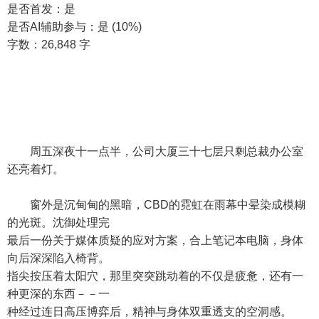
是否首发：是
是否AI辅助参与：是 (10%)
字数：26,848 字
周五深夜十一点半，公司大厦三十七层只剩总裁办公室
还亮着灯。
窗外是沉甸甸的黑暗，CBD的霓虹在雨幕中晕染成模糊
的光斑。沈御处理完
最后一份关于媒体质疑的应对方案，合上笔记本电脑，身体
向后深深陷入椅背。
指尖按压着太阳穴，那里突突跳动着的不仅是疲惫，还有一
种更深的东西－－一
种经过连日高压博弈后，精神与身体双重透支的空洞感。