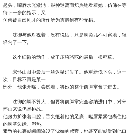
起头，嘴唇水光潋滟，眼神迷离而炽热地看着她，仿佛在等
待下一步的指示，又
仿佛被自己刚才的所作所为震撼到有些无措。
沈御与他对视着，没有说话，只是脚尖几不可察地，轻
轻勾了一下。
这个细微的动作，成了压垮骆驼的最后一根稻草。
宋怀山眼中最后一丝迟疑消失了。他重新低下头，这一
次，目标不再是某一
部分。他张开嘴，尝试着，将她的整个前脚掌含了进去。
沈御的脚不算大，但要将前脚掌完全容纳进口中，对宋
怀山来说仍是挑战。
他努力扩张着口腔，舌尖抵着她的足底，嘴唇紧紧包裹住她
的脚掌边缘。湿热、
紧致的包裹感瞬间淹没了沈御的感官，她甚至能感觉到他口