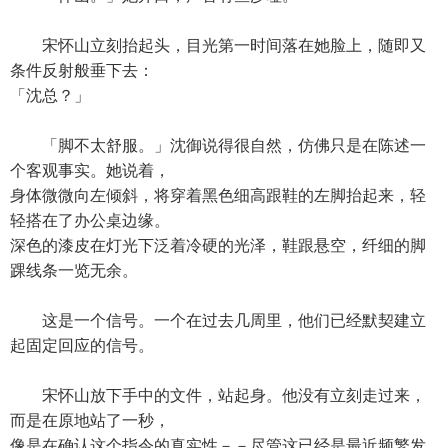
宋怀山立刻抬起头，目光第一时间落在她脸上，随即又
条件反射般垂下去：
「沈总？」
「脚不太舒服。」沈御说得很自然，仿佛只是在陈述一
个客观事实。她说着，
身体微微向左倾斜，将穿着黑色细高跟鞋的左脚抬起来，轻
轻搭在了办公桌边缘。
深色的漆皮在灯光下泛着冷硬的光泽，鞋跟悬空，纤细的脚
踝线条一览无余。
这是一个信号。一个在过去几周里，他们已经默契建立
起固定回应的信号。
宋怀山放下手中的文件，站起身。他没有立刻走过来，
而是在原地站了一秒，
像是在确认这个指令的真实性－－尽管这已经是最近频繁发