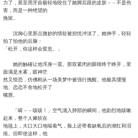
力了，甚至用牙齿极轻地咬住了她脚后跟的皮肤－－不是伤
害，而是一种绝望的
挽留。
沈御心里那点微妙的情欲被担忧冲淡了。她伸手，轻轻
拍了拍他的后脑：
「松开，你这样会窒息。」
她的触碰让他浑身一震。那双紧闭的眼睛终于睁开，里
面满是水雾，眼神茫
然又惶恐，仿佛刚从一场美梦中被强行拽醒。他极其缓慢
地、恋恋不舍地松开了
嘴唇。
「嗬－－咳咳！」空气涌入肺部的瞬间，他剧烈地咳嗽
起来，整个人瘫软在
地毯上，大口大口地喘着气，脸上还带着缺氧后的潮红和泪
痕。但即使这样，他