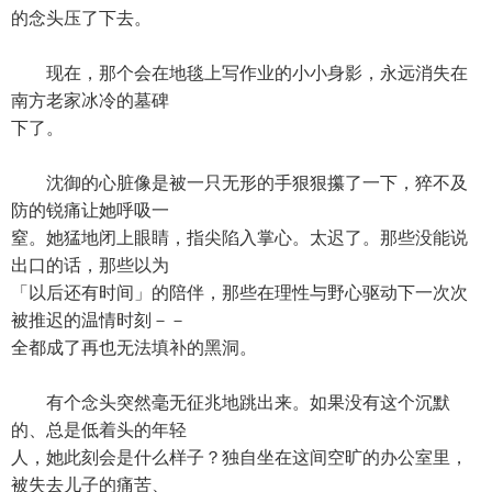
的念头压了下去。
现在，那个会在地毯上写作业的小小身影，永远消失在
南方老家冰冷的墓碑
下了。
沈御的心脏像是被一只无形的手狠狠攥了一下，猝不及
防的锐痛让她呼吸一
窒。她猛地闭上眼睛，指尖陷入掌心。太迟了。那些没能说
出口的话，那些以为
「以后还有时间」的陪伴，那些在理性与野心驱动下一次次
被推迟的温情时刻－－
全都成了再也无法填补的黑洞。
有个念头突然毫无征兆地跳出来。如果没有这个沉默
的、总是低着头的年轻
人，她此刻会是什么样子？独自坐在这间空旷的办公室里，
被失去儿子的痛苦、