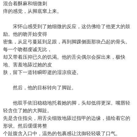
混合着酥麻和细微刺
痒的感觉，从脚底窜上来。
宋怀山感受到了她细微的反应，这仿佛给了他更大的鼓
励。他的吻开始变得
密集，从足弓蔓延到足跟，再到脚踝侧面那块凸起的骨头。
每一个吻都虔诚无比，
却又带着压抑已久的饥渴。他的舌尖偶尔会探出来，极快
地、害羞地舔过她的皮
肤，留下一道转瞬即逝的湿凉痕迹。
然后，他的目标转向了脚趾。
他双手依旧稳稳地托着她的脚，头却低得更深。嘴唇轻
轻含住了她的大脚趾。
先是含住指尖，用舌尖细致地舔过指甲的边缘，描绘着它的
形状。然后缓缓将整
个趾腹含入口中，温热的包裹感让沈御轻轻吸了口气。