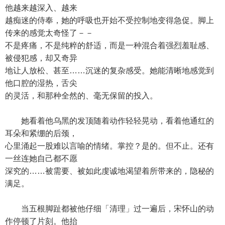
他越来越深入、越来
越痴迷的侍奉，她的呼吸也开始不受控制地变得急促。脚上
传来的感觉太奇怪了－－
不是疼痛，不是纯粹的舒适，而是一种混合着强烈羞耻感、
被侵犯感，却又奇异
地让人放松、甚至……沉迷的复杂感受。她能清晰地感觉到
他口腔的湿热，舌尖
的灵活，和那种全然的、毫无保留的投入。
她看着他乌黑的发顶随着动作轻轻晃动，看着他通红的
耳朵和紧绷的后颈，
心里涌起一股难以言喻的情绪。掌控？是的。但不止。还有
一丝连她自己都不愿
深究的……被需要、被如此虔诚地渴望着所带来的，隐秘的
满足。
当五根脚趾都被他仔细「清理」过一遍后，宋怀山的动
作停顿了片刻。他抬