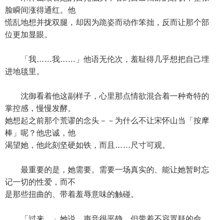
脸瞬间涨得通红。他
慌乱地想并拢双腿，却因为跪姿而动作笨拙，反而让那个部
位更加显眼。
「我……我……」他语无伦次，羞耻得几乎想把自己埋
进地毯里。
沈御看着他这副样子，心里那点情欲混合着一种奇特的
掌控感，慢慢发酵。
她想起之前那个荒谬的念头－－为什么不让宋怀山当「按摩
棒」呢？他忠诚，他
渴望她，他此刻坚硬如铁，而且……尺寸可观。
最重要的是，她需要。需要一场真实的、能让她暂时忘
记一切的性爱，而不
是那些扭曲的、带着羞辱意味的触碰。
「过来。」她说，声音很平静，但带着不容置疑的命