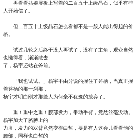
再看看姑娘展板上写着的二百五十上级晶石，似乎有些
人开始信了。
但二百五十上级晶石怎么看都不是一般人能出得起的价
格。
试过几轮之后终于没人再试了，没有了主角，观众自然
也懒得看，渐渐散去
了，杨宇还站在斧前。
「我也试试。」杨宇不由分说的握住了斧柄，当真正握
着斧柄的那一刹那，
杨宇才明白刚才那些人为何毫不犹豫的放弃了。
重！重中之重！腰部发力，带动手臂，竟然丝毫没动。
杨宇加大了胳膊上的
力度，发力的双臂竟然变得白皙，要是有人这会儿看看他的
腰部，同样也白皙的