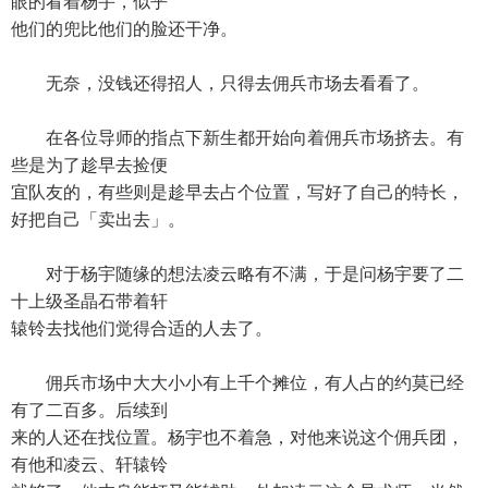
眼的看着杨宇，似乎
他们的兜比他们的脸还干净。
无奈，没钱还得招人，只得去佣兵市场去看看了。
在各位导师的指点下新生都开始向着佣兵市场挤去。有
些是为了趁早去捡便
宜队友的，有些则是趁早去占个位置，写好了自己的特长，
好把自己「卖出去」。
对于杨宇随缘的想法凌云略有不满，于是问杨宇要了二
十上级圣晶石带着轩
辕铃去找他们觉得合适的人去了。
佣兵市场中大大小小有上千个摊位，有人占的约莫已经
有了二百多。后续到
来的人还在找位置。杨宇也不着急，对他来说这个佣兵团，
有他和凌云、轩辕铃