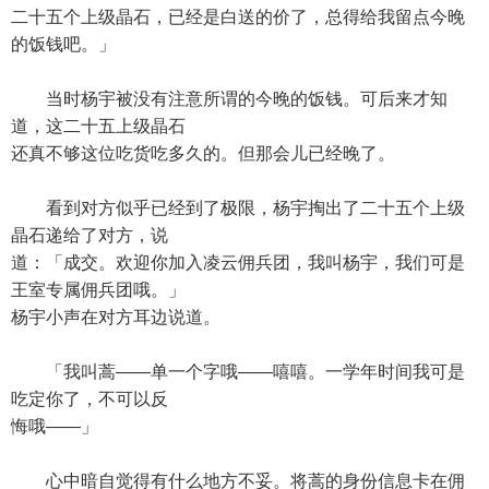
二十五个上级晶石，已经是白送的价了，总得给我留点今晚
的饭钱吧。」
当时杨宇被没有注意所谓的今晚的饭钱。可后来才知
道，这二十五上级晶石
还真不够这位吃货吃多久的。但那会儿已经晚了。
看到对方似乎已经到了极限，杨宇掏出了二十五个上级
晶石递给了对方，说
道：「成交。欢迎你加入凌云佣兵团，我叫杨宇，我们可是
王室专属佣兵团哦。」
杨宇小声在对方耳边说道。
「我叫蒿——单一个字哦——嘻嘻。一学年时间我可是
吃定你了，不可以反
悔哦——」
心中暗自觉得有什么地方不妥。将蒿的身份信息卡在佣