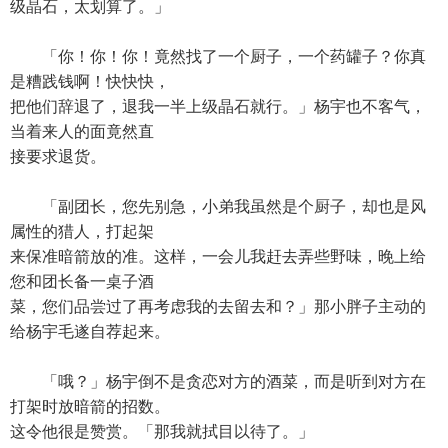
级晶石，太划算了。」
「你！你！你！竟然找了一个厨子，一个药罐子？你真
是糟践钱啊！快快快，
把他们辞退了，退我一半上级晶石就行。」杨宇也不客气，
当着来人的面竟然直
接要求退货。
「副团长，您先别急，小弟我虽然是个厨子，却也是风
属性的猎人，打起架
来保准暗箭放的准。这样，一会儿我赶去弄些野味，晚上给
您和团长备一桌子酒
菜，您们品尝过了再考虑我的去留去和？」那小胖子主动的
给杨宇毛遂自荐起来。
「哦？」杨宇倒不是贪恋对方的酒菜，而是听到对方在
打架时放暗箭的招数。
这令他很是赞赏。「那我就拭目以待了。」