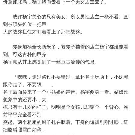
价竟如此高，杨宇转而去看下一个美女店主去了。
或许杨宇关心的只有美女。所以男性店主一概不看。直
到被顶头摊位一把巨
大的战斧拦住才盯着看上了那把战斧。
斧身加柄全长两米多，被斧子挡着的店主杨宇都没能看
到。可这古朴的巨斧
杨宇却从其上感觉到了一丝亘古流传的气息。
「嘿嘿，走过路过不要错过，拿起斧子玩两下，小妹就
跟你走了。不要钱——」
斧子后面传来了一个小姑娘的声音。杨宇侧身一看。姑娘比
想象中的还要小，大
概只有十几岁的样子。明明是个女孩儿却穿个一个背心。胸
前平平完全看不到
突起。两个粗粗的辫子扎在脑后。下身的短裤刚刚过膝，纤
细胳膊腿雪白如藕，