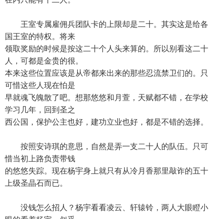
王室专属雇佣兵团队卡的上限却是二十。其实这是给各
国王室的特权。将来
领取奖励的时候是按这二十个人头来算的。所以别看这二十
人，可都是金贵的很。
本来这些位置应该是从帝都来出来的那些忍流禁卫们的。只
可惜这些人现在怕是
早就魂飞魄散了吧。想那悠悠和月萱，天赋都不错，在学校
学习几年，回到圣之
西公国，保护公主也好，建功立业也好，都是不错的选择。
按照安诗琪的意思，自然是弄一支二十人的队伍。只可
惜当初上路负责带钱
的悠悠失踪。现在杨宇身上就只有从冷月香那里敲诈的五十
上级圣晶石而已。
没钱怎么招人？杨宇看看凌云、轩辕铃，两人大眼瞪小