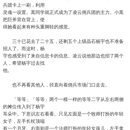
兵团卡上一刷，利用
灵魂一设置。蒿同学就正式成为了凌云佣兵团的主力。小蒿
把巨斧背在背上，使
得她看起来有种头重脚轻的感觉。
三十已花去了二十五，还剩五个上级晶石杨宇也不准备
招人了。而这时，杨
宇也感受到了来自信息卡的信息。凌云说他那边也招了两个
人，希望杨宇过去找
他。
也不再看其他人，径直向着佣兵市场门口走去。
「等等」「等等」两个一模一样的等等二字从左右两侧
的摊位传入到了杨宇
耳朵中。下意识左右看看。只见左面是一个牧师打扮的年轻
女子，左手长杖顶端
有一个月牙。右面则是一个法师打扮的年轻女孩儿，左手拿