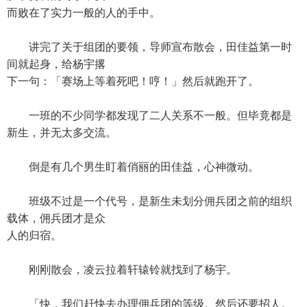
而败在了实力一般的人的手中。
讲完了关于组团的要领，导师宣布散会，田佳益第一时
间就起身，给杨宇撂
下一句：「赛场上等着死吧！哼！」然后就跑开了。
一班的不少同学都发现了二人关系不一般。但毕竟都是
新生，并无太多交流。
倒是有几个男生盯着俏丽的田佳益，心神微动。
班级不过是一个代号，是新生未划分佣兵团之前的组织
载体，佣兵团才是众
人的归宿。
刚刚散会，凌云拉着轩辕铃就找到了杨宇。
「快，我们赶快去办理佣兵团的等级。然后还要招人。