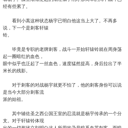
经有些累了。
看到小蒿这种状态杨宇已明白他这当上大了。不再多
说，下一个是刺客轩辕
铃。
毕竟是专职的老牌刺客，战斗一开始轩辕铃就在周身荡
起一圈暗红的血色，
眼中似乎也泛起了一丝血色，速度猛然提高，身后拉出了半
米长的残影。
对于刺客的对战杨宇就更不怕了，他的刺客身份可以说
是当今大部分刺客流
派的始祖。
其中辅佐圣之西公国王室的忍流就是杨宇传承的一个分
支。对于轩辕铃体现
出的一切形状立刻明白这人所用的乃是暗系血咒刺客。而暗