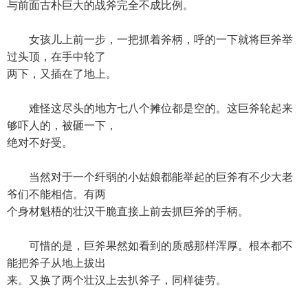
与前面古朴巨大的战斧完全不成比例。
女孩儿上前一步，一把抓着斧柄，呼的一下就将巨斧举
过头顶，在手中轮了
两下，又插在了地上。
难怪这尽头的地方七八个摊位都是空的。这巨斧轮起来
够吓人的，被砸一下，
绝对不好受。
当然对于一个纤弱的小姑娘都能举起的巨斧有不少大老
爷们不能相信。有两
个身材魁梧的壮汉干脆直接上前去抓巨斧的手柄。
可惜的是，巨斧果然如看到的质感那样浑厚。根本都不
能把斧子从地上拔出
来。又换了两个壮汉上去扒斧子，同样徒劳。