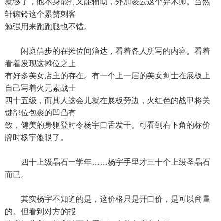
就够了，他本身能打又能辅助，外加凌云这个异术师。当然
轩辕铃这个累赘刺客
勉强用来跑跑腿也不错。
闲庭信步的在摊位间溜达，看着各人所写的内容。看着
看着发现这摊位之上
有好多美女店主的存在。有一个上一届的美女剑士在展板上
自己写着火元素战士
四十五级，而其人这会儿就在展板旁边，火红色的战甲将关
键部位包裹的凹凸有
致，健美的身躯登时令杨宇口舌发干。可看到右下角的标价
牌时杨宇傻眼了。
四十上级晶石一学年……杨宇手里才三十个上级圣晶石
而已。
其实杨宇不知道的是，这价格只是开口价，是可以商量
的。但看到对方的报