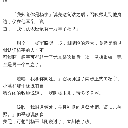
话。
「我知道你是杨宇」说完这句话之后，召唤师走到他身
边，伏在他耳朵上说
道，「我们认识应该有十万年了吧？」
「啊？！」杨宇略腿一步，眼睛睁的老大，竟然是前世
就认识杨宇的人？不
可能啊，杨宇可都转世了尤其是这最后一次，灵魂重铸，完
全是另一个气息了。
「嘻嘻，我和你同姓。」召唤师退了两步正式向杨宇、
小蒿和那个还没有自
我介绍的牧师说道，「我叫杨玉儿，请多多关照。」
「咳咳，我叫月筱梦，是月神殿的月祭牧师。请……关
照。」似乎想说多多
关照，可想到杨玉儿刚说过了。立刻改了改。