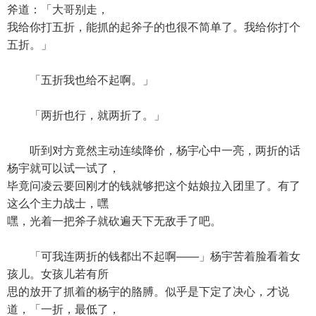
斧道：「大哥别走，
我给你打五折，能抓的起斧子的也很不简单了。我给你打个
五折。」
「五折我也给不起啊。」
「两折也行，就两折了。」
听到对方竟然主动连续降价，杨宇心中一亮，两折的话
杨宇就可以试一试了，
毕竟问凌云要回刚才的钱就够把这个姑娘拉入团里了。有了
这么个主力战士，嘿
嘿，光着一把斧子就砍遍天下无敌手了吧。
「可我连两折的钱都出不起啊——」杨宇苦着脸看着女
孩儿。女孩儿若有所
思的放开了抓着的杨宇的胳膊。似乎是下定了决心，才说
道，「一折，最低了，