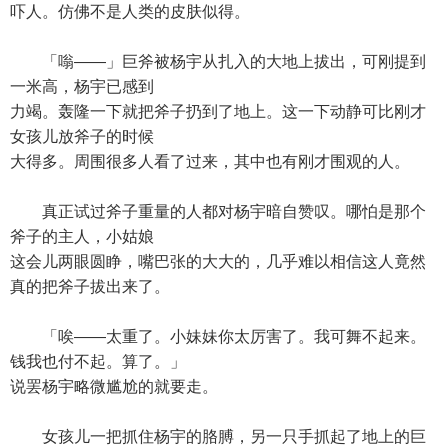
吓人。仿佛不是人类的皮肤似得。
「嗡——」巨斧被杨宇从扎入的大地上拔出，可刚提到
一米高，杨宇已感到
力竭。轰隆一下就把斧子扔到了地上。这一下动静可比刚才
女孩儿放斧子的时候
大得多。周围很多人看了过来，其中也有刚才围观的人。
真正试过斧子重量的人都对杨宇暗自赞叹。哪怕是那个
斧子的主人，小姑娘
这会儿两眼圆睁，嘴巴张的大大的，几乎难以相信这人竟然
真的把斧子拔出来了。
「唉——太重了。小妹妹你太厉害了。我可舞不起来。
钱我也付不起。算了。」
说罢杨宇略微尴尬的就要走。
女孩儿一把抓住杨宇的胳膊，另一只手抓起了地上的巨