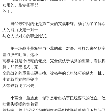
功用的。足够杨宇郁
闷了。
当然最郁闷的还是第二天的实战磨练。杨宇为了了解众
人的能力决定一对一
与众人以对方的职业比试。
第一场战斗是杨宇与小蒿的战士对决。可打起来的杨宇
差点没气吐血。这小
蒿根本就是个纸糊的老虎。完全依仗于战斧的重量，看似挥
舞，却毫无招式，完
全靠战斧的重量去砸去撞。被杨宇的长枪轻巧的借力一挑，
小蒿就同她的巨斧连
人带斧就飞了出去。
小蒿也一脸尴尬，似乎是看出杨宇已经要气的吐血。吐
吐舌头嘿嘿的笑着看
着杨宇。脸上渐渐泛起的潮红似乎刚才那简单的几下战斗已