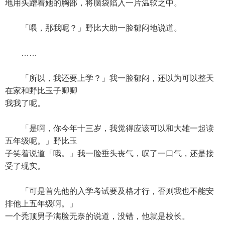
地用头蹭着她的胸部，将脑袋陷入一片温软之中。
「喂，那我呢？」野比大助一脸郁闷地说道。
……
「所以，我还要上学？」我一脸郁闷，还以为可以整天
在家和野比玉子卿卿
我我了呢。
「是啊，你今年十三岁，我觉得应该可以和大雄一起读
五年级呢。」野比玉
子笑着说道「哦。」我一脸垂头丧气，叹了一口气，还是接
受了现实。
「可是首先他的入学考试要及格才行，否则我也不能安
排他上五年级啊。」
一个秃顶男子满脸无奈的说道，没错，他就是校长。