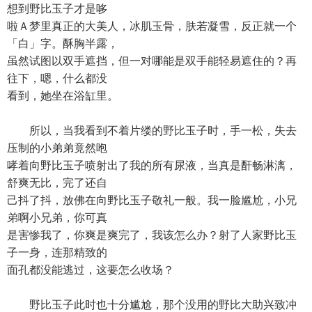
想到野比玉子才是哆
啦Ａ梦里真正的大美人，冰肌玉骨，肤若凝雪，反正就一个
「白」字。酥胸半露，
虽然试图以双手遮挡，但一对哪能是双手能轻易遮住的？再
往下，嗯，什么都没
看到，她坐在浴缸里。
所以，当我看到不着片缕的野比玉子时，手一松，失去
压制的小弟弟竟然咆
哮着向野比玉子喷射出了我的所有尿液，当真是酐畅淋漓，
舒爽无比，完了还自
己抖了抖，放佛在向野比玉子敬礼一般。我一脸尴尬，小兄
弟啊小兄弟，你可真
是害惨我了，你爽是爽完了，我该怎么办？射了人家野比玉
子一身，连那精致的
面孔都没能逃过，这要怎么收场？
野比玉子此时也十分尴尬，那个没用的野比大助兴致冲