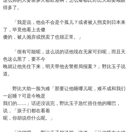
这么帅的人要留多久都欢迎啊，怎么看都比野比大助要顺眼
得多了。
「我是说，他会不会是个孤儿？或者被人拐卖到日本来
了，毕竟他看上去傻
傻的，被人抛弃或拐卖了也很正常。」
「很有可能呢，这么说的话他现在无家可归呢，而且天
色这么黑了，要不今
晚就让他先住下来，明天带他去警察局报案？」野比玉子说
道。
野比大助一脸为难「那要让他睡哪儿呢，难不成和我们
一起睡？可是今晚是
我们的……」话还没说完，野比玉子急忙捂住他的嘴巴，
说，「孩子们都在看着
呢，你胡说些什么呢。」