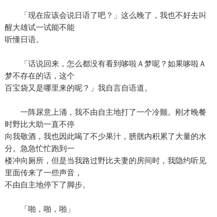
「现在应该会说日语了吧？」这么晚了，我也不好去叫
醒大雄试一试能不能
听懂日语。
「话说回来，怎么都没有看到哆啦Ａ梦呢？如果哆啦Ａ
梦不存在的话，这个
百宝袋又是哪里来的呢？」我自言自语道。
一阵尿意上涌，我不由自主地打了一个冷颤。刚才晚餐
时野比大助一直不停
向我敬酒，我也因此喝了不少果汁，膀胱内积累了大量的水
分。急急忙忙跑到一
楼冲向厕所，但是当我路过野比夫妻的房间时，我隐约听见
里面传来了一些声音，
不由自主地停下了脚步。
「啪，啪，啪」