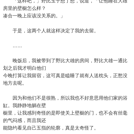
「这样吧，」野比玉子想了想，说道，「让他睡在大雄
房里的壁橱怎么样？
凑合一晚上应该没关系的。」
于是，这两个人就这样决定了我的去留。
……
晚饭后，我被带到了野比大雄的房间，野比大雄一通比
划之后我才明白他们
今晚打算让我留宿，这可真是瞌睡了就有人送枕头，正愁没
地方去呢。
因为和他们不是很熟，所以我也不好意思用他们家的浴
缸。我静静地躺在壁
橱里，让我感到奇怪的是即使关上壁橱的门，也不会有丝毫
的气闷感，而且我还
能隐约看见自己五指的轮廓，真是太奇怪了。