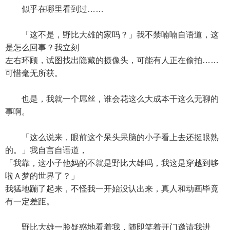
似乎在哪里看到过……
「这不是，野比大雄的家吗？」我不禁喃喃自语道，这
是怎么回事？我立刻
左右环顾，试图找出隐藏的摄像头，可能有人正在偷拍……
可惜毫无所获。
也是，我就一个屌丝，谁会花这么大成本干这么无聊的
事啊。
「这么说来，眼前这个呆头呆脑的小子看上去还挺眼熟
的。」我自言自语道，
「我靠，这小子他妈的不就是野比大雄吗，我这是穿越到哆
啦Ａ梦的世界了？」
我猛地蹦了起来，不怪我一开始没认出来，真人和动画毕竟
有一定差距。
野比大雄一脸疑惑地看着我，随即笑着开门邀请我进