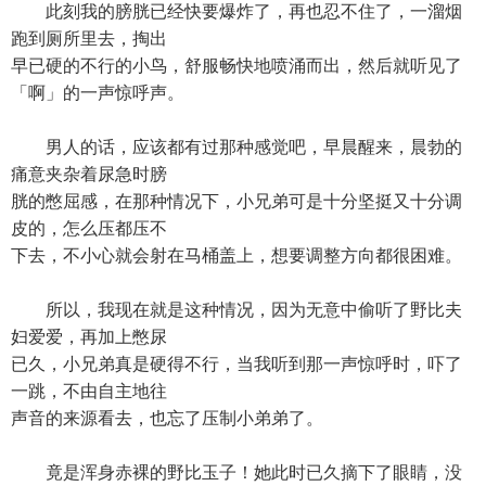
此刻我的膀胱已经快要爆炸了，再也忍不住了，一溜烟
跑到厕所里去，掏出
早已硬的不行的小鸟，舒服畅快地喷涌而出，然后就听见了
「啊」的一声惊呼声。
男人的话，应该都有过那种感觉吧，早晨醒来，晨勃的
痛意夹杂着尿急时膀
胱的憋屈感，在那种情况下，小兄弟可是十分坚挺又十分调
皮的，怎么压都压不
下去，不小心就会射在马桶盖上，想要调整方向都很困难。
所以，我现在就是这种情况，因为无意中偷听了野比夫
妇爱爱，再加上憋尿
已久，小兄弟真是硬得不行，当我听到那一声惊呼时，吓了
一跳，不由自主地往
声音的来源看去，也忘了压制小弟弟了。
竟是浑身赤裸的野比玉子！她此时已久摘下了眼睛，没