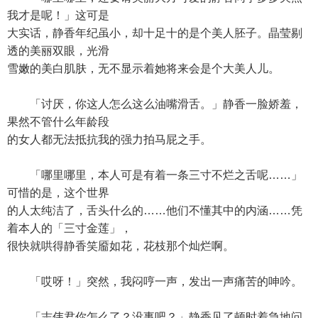
我才是呢！」这可是
大实话，静香年纪虽小，却十足十的是个美人胚子。晶莹剔
透的美丽双眼，光滑
雪嫩的美白肌肤，无不显示着她将来会是个大美人儿。
「讨厌，你这人怎么这么油嘴滑舌。」静香一脸娇羞，
果然不管什么年龄段
的女人都无法抵抗我的强力拍马屁之手。
「哪里哪里，本人可是有着一条三寸不烂之舌呢……」
可惜的是，这个世界
的人太纯洁了，舌头什么的……他们不懂其中的内涵……凭
着本人的「三寸金莲」，
很快就哄得静香笑靥如花，花枝那个灿烂啊。
「哎呀！」突然，我闷哼一声，发出一声痛苦的呻吟。
「志伟君你怎么了？没事吧？」静香见了顿时着急地问