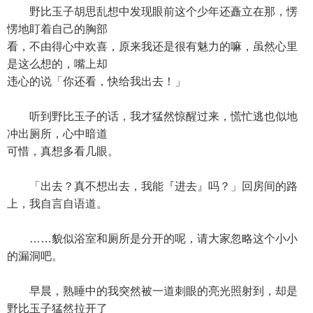
野比玉子胡思乱想中发现眼前这个少年还矗立在那，愣
愣地盯着自己的胸部
看，不由得心中欢喜，原来我还是很有魅力的嘛，虽然心里
是这么想的，嘴上却
违心的说「你还看，快给我出去！」
听到野比玉子的话，我才猛然惊醒过来，慌忙逃也似地
冲出厕所，心中暗道
可惜，真想多看几眼。
「出去？真不想出去，我能『进去』吗？」回房间的路
上，我自言自语道。
……貌似浴室和厕所是分开的呢，请大家忽略这个小小
的漏洞吧。
早晨，熟睡中的我突然被一道刺眼的亮光照射到，却是
野比玉子猛然拉开了