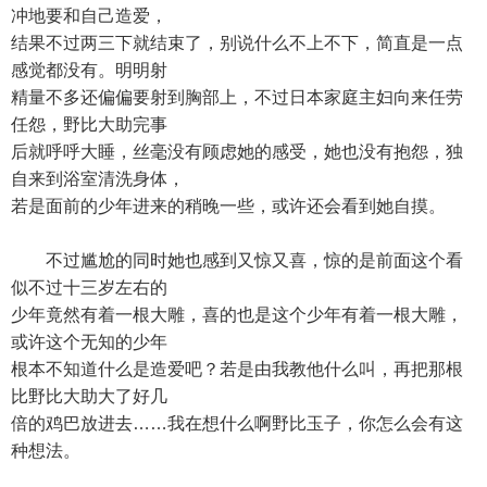
冲地要和自己造爱，
结果不过两三下就结束了，别说什么不上不下，简直是一点
感觉都没有。明明射
精量不多还偏偏要射到胸部上，不过日本家庭主妇向来任劳
任怨，野比大助完事
后就呼呼大睡，丝毫没有顾虑她的感受，她也没有抱怨，独
自来到浴室清洗身体，
若是面前的少年进来的稍晚一些，或许还会看到她自摸。
不过尴尬的同时她也感到又惊又喜，惊的是前面这个看
似不过十三岁左右的
少年竟然有着一根大雕，喜的也是这个少年有着一根大雕，
或许这个无知的少年
根本不知道什么是造爱吧？若是由我教他什么叫，再把那根
比野比大助大了好几
倍的鸡巴放进去……我在想什么啊野比玉子，你怎么会有这
种想法。