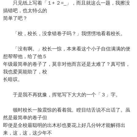
只见纸上写着「１+ ２=_」，而且就这么一题，我擦没
搞错吧，也太特么的
简单了吧？
「校，校长，没拿错卷子吗？」我愣愣地看着校长。
「没有啊。」校长一惊，本来看这个小子自信满满的便
想帮帮他，给了他５
年级最简单的卷子了，莫非对他而言还是太难了？真可惜，
我也爱莫能助了，校
长暗叹。
于是我不再犹豫，挥笔写下大大的一个「３」字。
顿时校长一脸震惊的看着我。瞠目结舌说不出话了。虽
然是最简单的卷子但
即使是全校最聪明的出木杉也要花上好几分钟才能解得出
来，这，这，这少年不