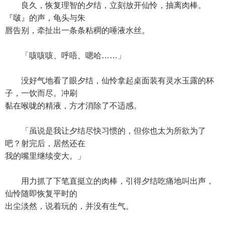
良久，恢复理智的夕结，立刻放开仙怜，抽离肉棒。
『啵』的声，龟头与朱
唇告别，牵扯出一条条粘稠的唾液水丝。
「咳咳咳、呼唔、嗯哈……」
没好气地看了眼夕结，仙怜拿起桌面装有灵水玉露的杯
子，一饮而尽。冲刷
黏在喉咙的精液，方才消除了不适感。
「虽说是我让夕结尽快习惯的，但你也太为所欲为了
吧？射完后，居然还在
我的嘴里继续变大。」
用力抓了下笔直挺立的肉棒，引得夕结吃痛地叫出声，
仙怜随即恢复平时的
出尘淡然，说着玩的，并没有生气。