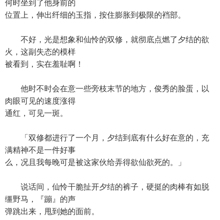
何时坐到了他身前的
位置上，伸出纤细的玉指，按住膨胀到极限的裆部。
不好，光是想象和仙怜的双修，就彻底点燃了夕结的欲
火，这副失态的模样
被看到，实在羞耻啊！
他时不时会在意一些旁枝末节的地方，俊秀的脸蛋，以
肉眼可见的速度涨得
通红，可见一斑。
「双修都进行了一个月，夕结到底有什么好在意的，充
满精神不是一件好事
么，况且我每晚可是被这家伙给弄得欲仙欲死的。」
说话间，仙怜干脆扯开夕结的裤子，硬挺的肉棒有如脱
缰野马，『蹦』的声
弹跳出来，甩到她的面前。