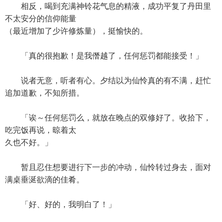
相反，喝到充满神铃花气息的精液，成功平复了丹田里
不太安分的信仰能量
（最近增加了少许修炼量），挺愉快的。
「真的很抱歉！是我僭越了，任何惩罚都能接受！」
说者无意，听者有心。夕结以为仙怜真的有不满，赶忙
追加道歉，不知所措。
「诶～任何惩罚么，就放在晚点的双修好了。收拾下，
吃完饭再说，晾着太
久也不好。」
暂且忍住想要进行下一步的冲动，仙怜转过身去，面对
满桌垂涎欲滴的佳肴。
「好、好的，我明白了！」