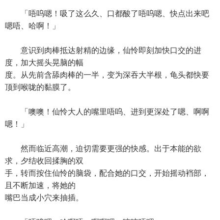
「唔呜嗯！吸了这么久、口都酸了唔呜嗯、快点出来吧
嗯唔、哈啊！」
意识到肉棒抵达射精的边缘，仙怜即刻加快口交的进
度，加大摇头晃脑的幅
度。从先前含舔肉棒的一半，变为深吞大半根，龟头都快要
顶到喉咙的黏膜了。
「噢噢！仙怜大人的嘴里唔呜、进到更深处了嗯、啊啊
嗯！」
然而临近高潮，迫切需要更强的快感。出于本能的欲
求，夕结收回揉胸的双
手，转而按住仙怜的脑袋，配合她的口交，开始摇动裆部，
且不断加速，将她的
嘴巴当成小穴来抽插。