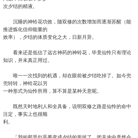
次夕结的精液。
沉睡的神铃花功效，随双修的次数增加而逐渐苏醒（能
推进炼化信仰能量的
效率），夕结的体质变化之大，日新月异。
看来还是低估了远古神药的神铃花，毕竟仙怜只有理论
知识，并未真正用过。
唯一一次找到的机遇，却在眼前被夕结吃掉了。如今兜
兜转转，神铃花以另
一种形式为仙怜所用，算不算是某种天意呢。
既然天时地利人和全具备，说明双修之路是仙怜的命中
注定，事实上也很顺
利。
「我的那里似乎要变成夕结的形状了，闭关途中竟然会