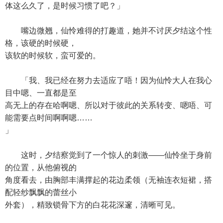
体这么久了，是时候习惯了吧？」
嘴边微翘，仙怜难得的打趣道，她并不讨厌夕结这个性
格，该硬的时候硬，
该软的时候软，蛮可爱的。
「我、我已经在努力去适应了唔！因为仙怜大人在我心
目中嗯、一直都是至
高无上的存在哈啊嗯、所以对于彼此的关系转变、嗯唔、可
能需要点时间啊啊嗯……
」
这时，夕结察觉到了一个惊人的刺激——仙怜坐于身前
的位置，从他俯视的
角度看去，由胸部丰满撑起的花边柔领（无袖连衣短裙，搭
配轻纱飘飘的蕾丝小
外套），精致锁骨下方的白花花深邃，清晰可见。