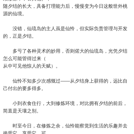
随夕结的长大，具备打理能力后，慢慢变为今日这般世外桃
源的仙境。
没错，仙琉岛的主人虽是仙怜，但实际负责管理与开发
的，正是夕结。
多亏了各种灵术的妙用，否则偌大的仙琉岛，光凭夕结
怎么可能管得过来（
从中可见他惊人的天赋）。
仙怜不知多少次感慨过——从夕结身上获得的，远比自
己付出的要多得多。
小到衣食住行，大到修炼环境，对比拥有夕结的前后，
简直是天壤之别。
时至今日，在修炼之余，仙怜能察觉到生活的乐趣并去
接受它、享受它，可