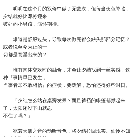
明明在这个月的双修中做了无数次，但每当夜色降临，
夕结就好比即将迎来
破处的小男孩，满怀期待。
难道是舒服过头，导致每次做完都会缺失那部分记忆？
或者说至今为止的一
切都是意淫出来的？
唯有肉体交欢时的融合，才会让夕结找到一丝实感，这
种『事情早已发生，
当事者却不敢相信』的症状，要缓解，恐怕还得好些时日。
「夕结怎么站在桌旁发呆？而且裤裆的帐篷都撑起来
了，太阳还没下山就忍
不住了吗？」
宛若天籁之音的动听音色，将夕结拉回现实。仙怜不知