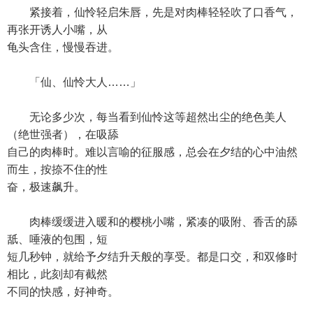
紧接着，仙怜轻启朱唇，先是对肉棒轻轻吹了口香气，
再张开诱人小嘴，从
龟头含住，慢慢吞进。
「仙、仙怜大人……」
无论多少次，每当看到仙怜这等超然出尘的绝色美人
（绝世强者），在吸舔
自己的肉棒时。难以言喻的征服感，总会在夕结的心中油然
而生，按捺不住的性
奋，极速飙升。
肉棒缓缓进入暖和的樱桃小嘴，紧凑的吸附、香舌的舔
舐、唾液的包围，短
短几秒钟，就给予夕结升天般的享受。都是口交，和双修时
相比，此刻却有截然
不同的快感，好神奇。