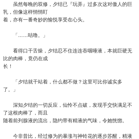
虽然每晚的双修，夕结已『玩弄』过多次这对傲人的巨
乳，但像这样悄悄盯
着，亦有一番奇妙的愉悦享受在心头。
「……咕噜。」
看得口干舌燥，夕结忍不住连连吞咽唾液，本就巨硬无
比的肉棒，竟仍在成
长！
「夕结就干站着，什么都不做？这里可比你诚实多
了。」
深知夕结的一切反应，仙怜不点破，发现手交快满足不
了这根肉棒了，而且
随着前列腺液的流出，隐约带有精液的气味，令她恍惚。
今非昔比，经过修为的暴涨与神铃花的逐步苏醒，精液