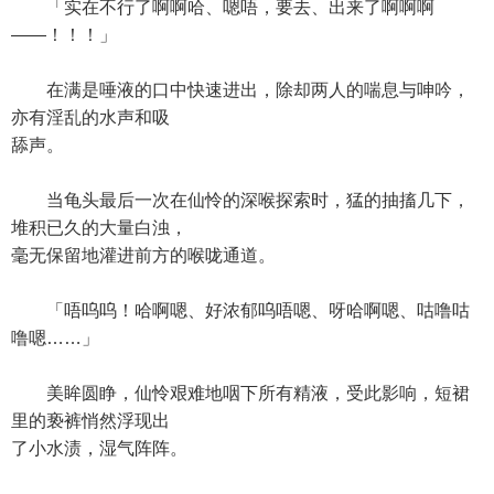
「实在不行了啊啊哈、嗯唔，要去、出来了啊啊啊
——！！！」
在满是唾液的口中快速进出，除却两人的喘息与呻吟，
亦有淫乱的水声和吸
舔声。
当龟头最后一次在仙怜的深喉探索时，猛的抽搐几下，
堆积已久的大量白浊，
毫无保留地灌进前方的喉咙通道。
「唔呜呜！哈啊嗯、好浓郁呜唔嗯、呀哈啊嗯、咕噜咕
噜嗯……」
美眸圆睁，仙怜艰难地咽下所有精液，受此影响，短裙
里的亵裤悄然浮现出
了小水渍，湿气阵阵。