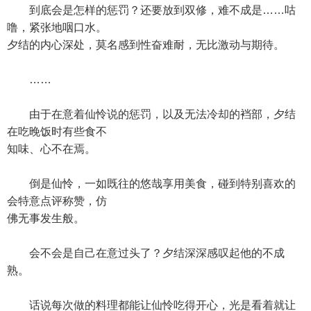
到底会是怎样的惩罚？还要放到双修，难不成是……咕
噜，紧张地咽口水。
夕结的内心深处，莫名感到性奋难耐，无比激动与期待。
……
由于在意着仙怜说的惩罚，以及无法冷却的裆部，夕结
在吃晚饭时有些食不
知味、心不在焉。
倒是仙怜，一如既往的悠哉享用美食，碰到特别喜欢的
会特意点评称赞，仿
佛无事发生般。
会不会是自己在意过头了？夕结深深感叹起他的不成
熟。
话说每次做的料理都能让仙怜吃得开心，光是看着就让