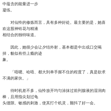
中蕴含的能量进一步
凝练。
对仙怜的修炼而言，具有多种好处。最主要的是，她喜
欢这股神铃花与精液
相结合的独特味道。
因此，她很少会让夕结外射，基本都是中出或口交喝
掉，貌似有些上瘾的迹
象。
「唔嗯、哈唔、都大到单手握不住的程度了，真是欲求
不满的家伙。」
待时机差不多，仙怜放开均匀涂抹过前列腺液的湿润肉
棒，且用指尖划过龟
头缝隙。敏感的刺激，使其打个机灵，颤抖了好一会。