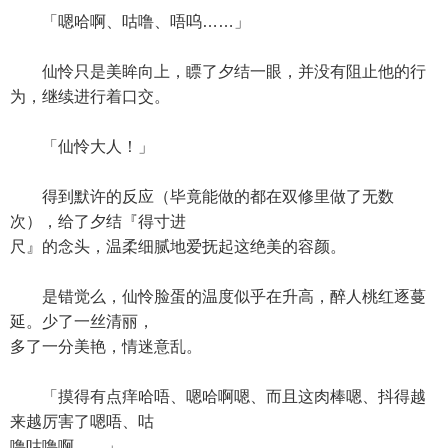
「嗯哈啊、咕噜、唔呜……」
仙怜只是美眸向上，瞟了夕结一眼，并没有阻止他的行
为，继续进行着口交。
「仙怜大人！」
得到默许的反应（毕竟能做的都在双修里做了无数
次），给了夕结『得寸进
尺』的念头，温柔细腻地爱抚起这绝美的容颜。
是错觉么，仙怜脸蛋的温度似乎在升高，醉人桃红逐蔓
延。少了一丝清丽，
多了一分美艳，情迷意乱。
「摸得有点痒哈唔、嗯哈啊嗯、而且这肉棒嗯、抖得越
来越厉害了嗯唔、咕
噜咕噜啊……」