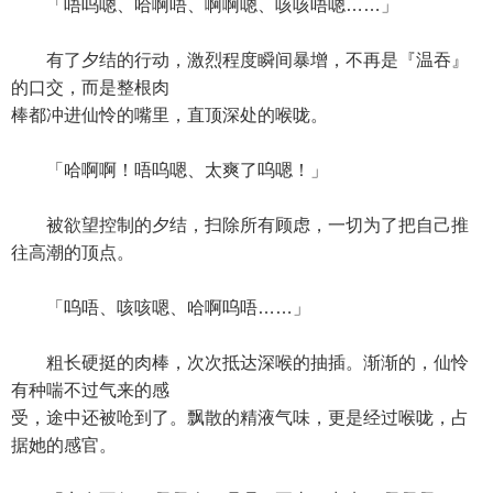
「唔呜嗯、哈啊唔、啊啊嗯、咳咳唔嗯……」
有了夕结的行动，激烈程度瞬间暴增，不再是『温吞』
的口交，而是整根肉
棒都冲进仙怜的嘴里，直顶深处的喉咙。
「哈啊啊！唔呜嗯、太爽了呜嗯！」
被欲望控制的夕结，扫除所有顾虑，一切为了把自己推
往高潮的顶点。
「呜唔、咳咳嗯、哈啊呜唔……」
粗长硬挺的肉棒，次次抵达深喉的抽插。渐渐的，仙怜
有种喘不过气来的感
受，途中还被呛到了。飘散的精液气味，更是经过喉咙，占
据她的感官。