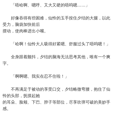
「唔哈啊、嗯呼、又大又硬的唔呜嗯……」
好像吞得有些困难，仙怜的玉手按住夕结的大腿，以此
受力，脑袋加快前后
摆动，使肉棒进出小嘴。
「哈啊！仙怜大人吸得好紧嗯、舒服过头了唔呜嗯！」
全身跟着颤抖，夕结的脑海无法思考其他，唯有一个爽
字。
「啊啊嗯、我实在忍不住啦！」
不再满足于被动的享受口交，夕结略微弯腰，抱住了仙
怜的头部，抚摸起她
的耳朵、脸颊、下巴、脖子等部位，尽享吹弹可破的美妙手
感。