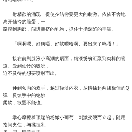
射精欲的涌现，促使夕结需要更大的刺激。依依不舍地
离开仙怜的脸蛋，一
路摸到胸部，闯进拥挤的乳沟，抓住十指深陷的丰满。
「啊啊嗯、好爽唔、好软嗯哈啊、要出来了呜唔！」
接在前列腺液小高潮的后面，精液纷纷汇聚到肉棒的管
道。受到仙怜的吸吮，
迫不及待的想要喷射而出。
伸到领内的双手，越过轻薄内衣，尽情揉起两团极佳的Q
弹，反馈手中的绝妙
柔软，欲罢不能也。
掌心摩擦着顶端的粉嫩小葡萄，刺激变硬而立起，随用
指间夹住，与揉捏乳