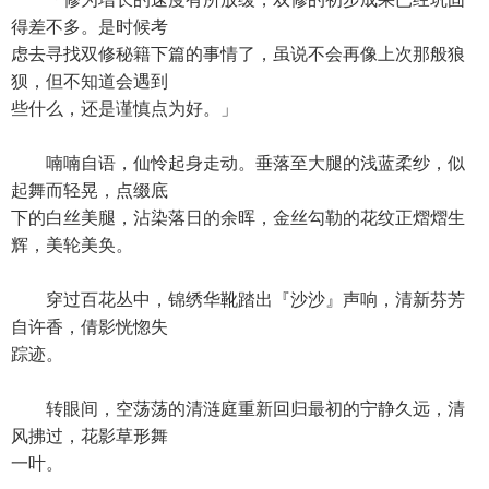
得差不多。是时候考
虑去寻找双修秘籍下篇的事情了，虽说不会再像上次那般狼
狈，但不知道会遇到
些什么，还是谨慎点为好。」
喃喃自语，仙怜起身走动。垂落至大腿的浅蓝柔纱，似
起舞而轻晃，点缀底
下的白丝美腿，沾染落日的余晖，金丝勾勒的花纹正熠熠生
辉，美轮美奂。
穿过百花丛中，锦绣华靴踏出『沙沙』声响，清新芬芳
自许香，倩影恍惚失
踪迹。
转眼间，空荡荡的清涟庭重新回归最初的宁静久远，清
风拂过，花影草形舞
一叶。