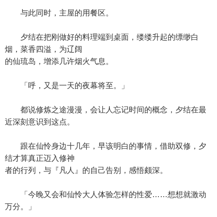
与此同时，主屋的用餐区。
夕结在把刚做好的料理端到桌面，缕缕升起的缥缈白
烟，菜香四溢，为辽阔
的仙琉岛，增添几许烟火气息。
「呼，又是一天的夜幕将至。」
都说修炼之途漫漫，会让人忘记时间的概念，夕结在最
近深刻意识到这点。
跟在仙怜身边十几年，早该明白的事情，借助双修，夕
结才算真正迈入修神
者的行列，与『凡人』的自己告别，感悟颇深。
「今晚又会和仙怜大人体验怎样的性爱……想想就激动
万分。」