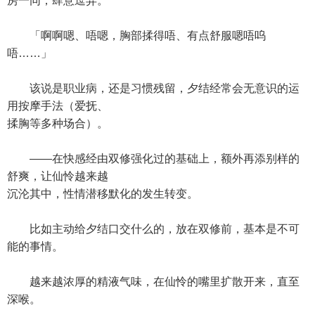
房一同，肆意逗弄。
「啊啊嗯、唔嗯，胸部揉得唔、有点舒服嗯唔呜
唔……」
该说是职业病，还是习惯残留，夕结经常会无意识的运
用按摩手法（爱抚、
揉胸等多种场合）。
——在快感经由双修强化过的基础上，额外再添别样的
舒爽，让仙怜越来越
沉沦其中，性情潜移默化的发生转变。
比如主动给夕结口交什么的，放在双修前，基本是不可
能的事情。
越来越浓厚的精液气味，在仙怜的嘴里扩散开来，直至
深喉。