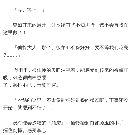
「等、等下！」
突如其来的展开，让夕结有些不知所措，该不会直接在
这里做？！
「仙怜大人，那个、饭菜都准备好好，要不等我们吃完
先……」
唔哇哇，被仙怜的美眸注视着，能感受到传来的香甜呼
吸，刺激得肉棒更硬
了，颤抖不已，青筋毕露。
「夕结的这里，不太像能好好进餐的状态呢，正事还没
开始，就硬到不行了。」
没有理会夕结的『顾虑』，仙怜抬起白如凝玉的小手，
握住肉棒。感受掌心