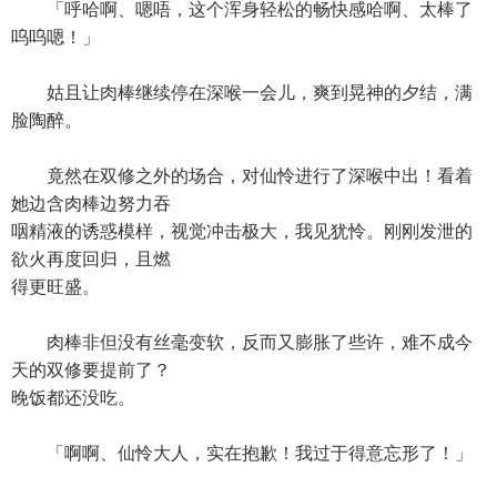
「呼哈啊、嗯唔，这个浑身轻松的畅快感哈啊、太棒了
呜呜嗯！」
姑且让肉棒继续停在深喉一会儿，爽到晃神的夕结，满
脸陶醉。
竟然在双修之外的场合，对仙怜进行了深喉中出！看着
她边含肉棒边努力吞
咽精液的诱惑模样，视觉冲击极大，我见犹怜。刚刚发泄的
欲火再度回归，且燃
得更旺盛。
肉棒非但没有丝毫变软，反而又膨胀了些许，难不成今
天的双修要提前了？
晚饭都还没吃。
「啊啊、仙怜大人，实在抱歉！我过于得意忘形了！」