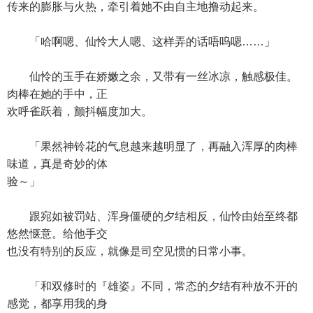
传来的膨胀与火热，牵引着她不由自主地撸动起来。
「哈啊嗯、仙怜大人嗯、这样弄的话唔呜嗯……」
仙怜的玉手在娇嫩之余，又带有一丝冰凉，触感极佳。
肉棒在她的手中，正
欢呼雀跃着，颤抖幅度加大。
「果然神铃花的气息越来越明显了，再融入浑厚的肉棒
味道，真是奇妙的体
验～」
跟宛如被罚站、浑身僵硬的夕结相反，仙怜由始至终都
悠然惬意。给他手交
也没有特别的反应，就像是司空见惯的日常小事。
「和双修时的『雄姿』不同，常态的夕结有种放不开的
感觉，都享用我的身