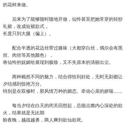
的花样来做。
后来为了能够随时随地开做，仙怜甚至把她常穿的轻纱
礼裙，改成短裙款式，
长度只到大腿（偏上）。
配合半透的花边丝带过膝袜（大都穿白丝，偶尔会有黑
丝、肉丝等其他颜色），
将仙怜的妩媚给展现到极致，又不失原本的清丽出尘。
两种截然不同的魅力，结合得恰到好处，无时无刻都让
夕结感到惊艳万分。
特别是在双修时，那风情万种的媚态、牵动心扉的娇喘……
每当夕结在白天的闭关回想起，总能点燃内心深处的欲
火，结果就是无比期
盼夜晚，越战越勇，两人爽到欲仙欲死。