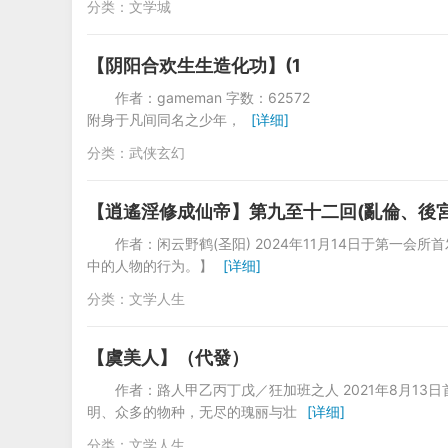
分类：
文学城
【阴阳合欢生生造化功】(1
作者：gameman 字数：6257
附身于凡间同名之少年，
[详细]
分类：
武侠玄幻
【逍遙淫修成仙帝】第九至十二回(亂倫、後宮
作者：闲云野鹤(圣阳) 2024年11月14日于第一
中的人物的行为。】
[详细]
分类：
文学人生
【虞美人】（代發）
作者：路人甲乙丙丁戊／狂加班之人 2021年8月1
明、众多的物种，无尽的瑰丽与壮
[详细]
分类：
文学人生