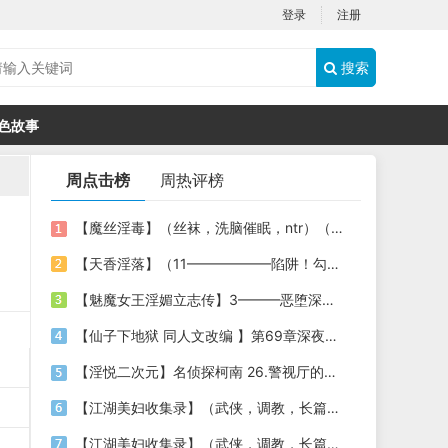
登录
注册
搜索
色故事
周点击榜
周热评榜
【魔丝淫毒】（丝袜，洗脑催眠，ntr）（24）（我不想）
【天香淫落】（11——————陷阱！勾结的警局调教（下））
【魅魔女王淫媚立志传】3———恶堕深渊的开端
【仙子下地狱 同人文改编 】第69章深夜窥淫戏 交心与交性(二)(纯爱+各种情趣玩法)
【淫悦二次元】名侦探柯南 26.警视厅的隐藏淫娃
【江湖美妇收集录】（武侠，调教，长篇）（6）（师娘篇）
【江湖美妇收集录】（武侠，调教，长篇）（13）（下山历练篇）