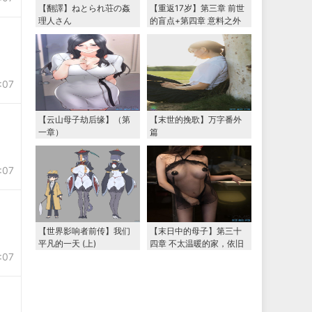
【翻譯】ねとられ荘の姦
【重返17岁】第三章 前世
理人さん
的盲点+第四章 意料之外
的相认+番外篇（本文为女
主第一视角，两万字更
新）
:07
【云山母子劫后缘】（第
【末世的挽歌】万字番外
一章）
篇
:07
【世界影响者前传】我们
【末日中的母子】第三十
平凡的一天 (上)
四章 不太温暖的家，依旧
:07
温暖的妈妈（下） 两万字
大更新