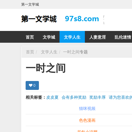
第一文学城
首页
文学城
文学人生
人妻意淫
乱伦迷情
首页
文学人生
一时之间
专题
一时之间
0
相关标签：
皮皮夏
会有多种奖励
奖励丰厚
请为您喜
希望在回复那里留下您的心得感受 您的留言哪怕只
猫咪视频
色色漫画
书包小说网