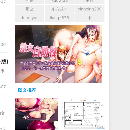
但是
kudo123
不过
:47
那么
东方城才
xingxing209
dearnyan
liangz876
不
，
:06
版)
故事
:07
图文推荐
的文
:07