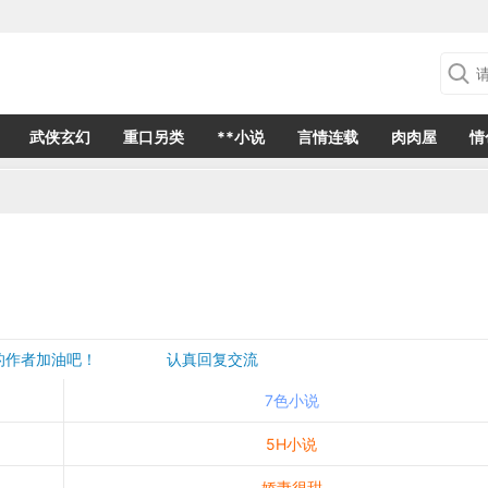
武侠玄幻
重口另类
**小说
言情连载
肉肉屋
情
欢的作者加油吧！ 认真回复交流
是一个建议都会成为作者创作的动力
7色小说
5H小说
娇妻很甜