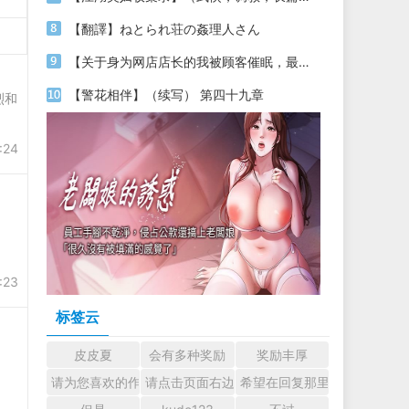
【翻譯】ねとられ荘の姦理人さん
【关于身为网店店长的我被顾客催眠，最终堕落为丝袜发情母狗这件事】（18～20）
【警花相伴】（续写） 第四十九章
烈和
:24
:23
标签云
皮皮夏
会有多种奖励
奖励丰厚
请为您喜欢的作者加油吧！ 认真回复交流
请点击页面右边的小手图标支持楼主。
希望在回复那里留下您的心