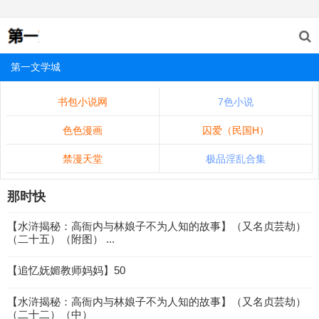
第一文学城
书包小说网
7色小说
色色漫画
囚爱（民国H）
禁漫天堂
极品淫乱合集
那时快
【水浒揭秘：高衙内与林娘子不为人知的故事】（又名贞芸劫）
（二十五）（附图） ...
【追忆妩媚教师妈妈】50
【水浒揭秘：高衙内与林娘子不为人知的故事】（又名贞芸劫）
（二十二）（中）