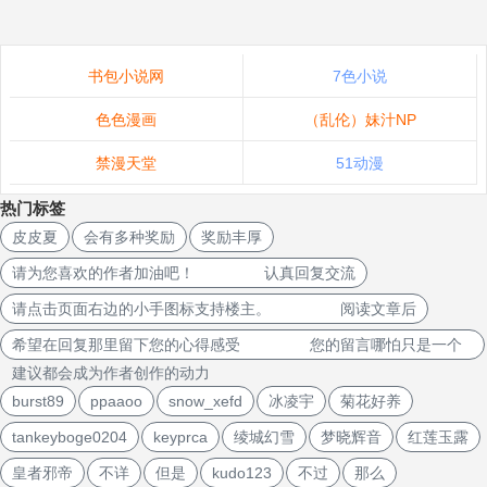
书包小说网
7色小说
色色漫画
（乱伦）妹汁NP
禁漫天堂
51动漫
热门标签
皮皮夏
会有多种奖励
奖励丰厚
请为您喜欢的作者加油吧！ 认真回复交流
请点击页面右边的小手图标支持楼主。 阅读文章后
希望在回复那里留下您的心得感受 您的留言哪怕只是一个
建议都会成为作者创作的动力
burst89
ppaaoo
snow_xefd
冰凌宇
菊花好养
tankeyboge0204
keyprca
绫城幻雪
梦晓辉音
红莲玉露
皇者邪帝
不详
但是
kudo123
不过
那么