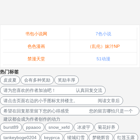
书包小说网
7色小说
色色漫画
（乱伦）妹汁NP
禁漫天堂
51动漫
热门标签
皮皮夏
会有多种奖励
奖励丰厚
请为您喜欢的作者加油吧！ 认真回复交流
请点击页面右边的小手图标支持楼主。 阅读文章后
希望在回复那里留下您的心得感受 您的留言哪怕只是一个
建议都会成为作者创作的动力
burst89
ppaaoo
snow_xefd
冰凌宇
菊花好养
tankeyboge0204
keyprca
绫城幻雪
梦晓辉音
红莲玉露