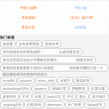
书包小说网
7色小说
色色漫画
（乱伦）妹汁NP
禁漫天堂
51动漫
热门标签
皮皮夏
会有多种奖励
奖励丰厚
请为您喜欢的作者加油吧！ 认真回复交流
请点击页面右边的小手图标支持楼主。 阅读文章后
希望在回复那里留下您的心得感受 您的留言哪怕只是一个
建议都会成为作者创作的动力
burst89
ppaaoo
snow_xefd
冰凌宇
菊花好养
tankeyboge0204
keyprca
绫城幻雪
梦晓辉音
红莲玉露
皇者邪帝
不详
但是
kudo123
不过
那么
东方城才
xingxing209
幻想3000
dearnyan
长门有希
liangz876