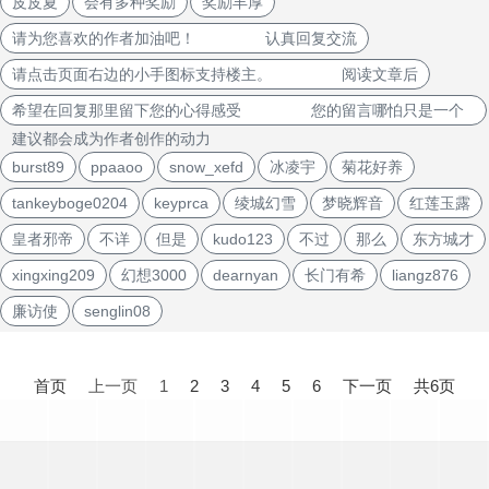
皮皮夏
会有多种奖励
奖励丰厚
请为您喜欢的作者加油吧！ 认真回复交流
请点击页面右边的小手图标支持楼主。 阅读文章后
希望在回复那里留下您的心得感受 您的留言哪怕只是一个
建议都会成为作者创作的动力
burst89
ppaaoo
snow_xefd
冰凌宇
菊花好养
tankeyboge0204
keyprca
绫城幻雪
梦晓辉音
红莲玉露
皇者邪帝
不详
但是
kudo123
不过
那么
东方城才
xingxing209
幻想3000
dearnyan
长门有希
liangz876
廉访使
senglin08
文
章
首页
上一页
1
2
3
4
5
6
下一页
共6页
导
航