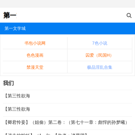
第一文学城
书包小说网
7色小说
色色漫画
囚爱（民国H）
禁漫天堂
极品淫乱合集
我们
【第三性欲海
【第三性欲海
【卿君怜妾】（姐偷）第二卷：（第七十一章：彪悍的孙梦曦）