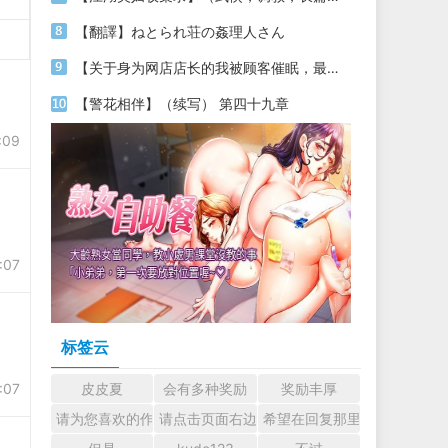
【翻譯】ねとられ荘の姦理人さん
【关于身为网店店长的我被顾客催眠，最终堕落为丝袜发情母狗这件事】（18～20）
【警花相伴】（续写） 第四十九章
:09
:07
标签云
:07
皮皮夏
会有多种奖励
奖励丰厚
请为您喜欢的作者加油吧！ 认真回复交流
请点击页面右边的小手图标支持楼主。
希望在回复那里留下您的心