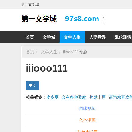
第一文学城
首页
文学城
文学人生
人妻意淫
乱伦迷情
首页
文学人生
iiiooo111
专题
iiiooo111
0
相关标签：
皮皮夏
会有多种奖励
奖励丰厚
请为您喜
希望在回复那里留下您的心得感受 您的留言哪怕只
猫咪视频
色色漫画
书包小说网