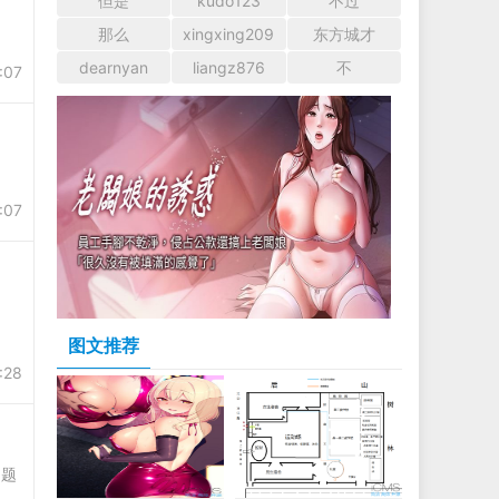
但是
kudo123
不过
那么
xingxing209
东方城才
dearnyan
liangz876
不
:07
:07
图文推荐
:28
的题