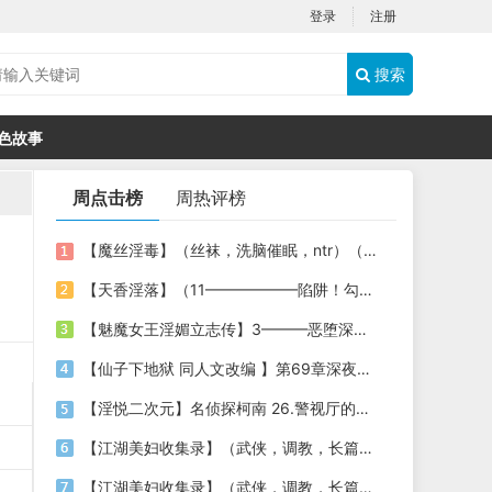
登录
注册
搜索
色故事
周点击榜
周热评榜
【魔丝淫毒】（丝袜，洗脑催眠，ntr）（24）（我不想）
【天香淫落】（11——————陷阱！勾结的警局调教（下））
【魅魔女王淫媚立志传】3———恶堕深渊的开端
【仙子下地狱 同人文改编 】第69章深夜窥淫戏 交心与交性(二)(纯爱+各种情趣玩法)
【淫悦二次元】名侦探柯南 26.警视厅的隐藏淫娃
【江湖美妇收集录】（武侠，调教，长篇）（6）（师娘篇）
【江湖美妇收集录】（武侠，调教，长篇）（13）（下山历练篇）