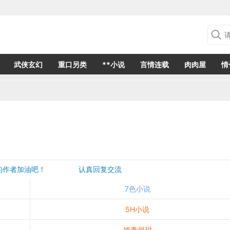
武侠玄幻
重口另类
**小说
言情连载
肉肉屋
情
欢的作者加油吧！ 认真回复交流
是一个建议都会成为作者创作的动力
7色小说
5H小说
娇妻很甜