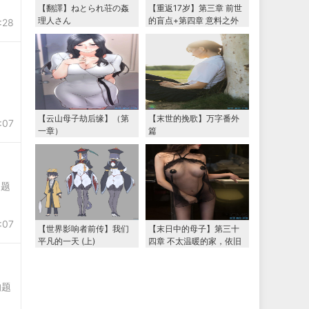
【翻譯】ねとられ荘の姦
【重返17岁】第三章 前世
理人さん
的盲点+第四章 意料之外
:28
的相认+番外篇（本文为女
主第一视角，两万字更
新）
【云山母子劫后缘】（第
【末世的挽歌】万字番外
:07
一章）
篇
的题
:07
【世界影响者前传】我们
【末日中的母子】第三十
平凡的一天 (上)
四章 不太温暖的家，依旧
温暖的妈妈（下） 两万字
大更新
的题