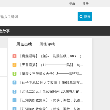
登录
注册
搜索
色故事
周点击榜
周热评榜
【魔丝淫毒】（丝袜，洗脑催眠，ntr）（24）（我不想）
【天香淫落】（11——————陷阱！勾结的警局调教（下））
【魅魔女王淫媚立志传】3———恶堕深渊的开端
【仙子下地狱 同人文改编 】第69章深夜窥淫戏 交心与交性(二)(纯爱+各种情趣玩法)
【淫悦二次元】名侦探柯南 26.警视厅的隐藏淫娃
【江湖美妇收集录】（武侠，调教，长篇）（6）（师娘篇）
【江湖美妇收集录】（武侠，调教，长篇）（13）（下山历练篇）