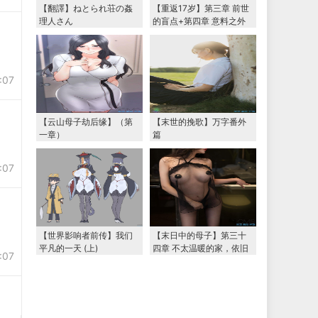
【翻譯】ねとられ荘の姦
【重返17岁】第三章 前世
理人さん
的盲点+第四章 意料之外
的相认+番外篇（本文为女
主第一视角，两万字更
新）
:07
【云山母子劫后缘】（第
【末世的挽歌】万字番外
一章）
篇
:07
【世界影响者前传】我们
【末日中的母子】第三十
平凡的一天 (上)
四章 不太温暖的家，依旧
:07
温暖的妈妈（下） 两万字
大更新