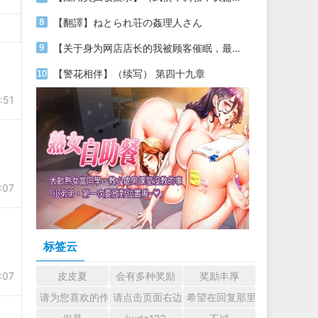
【翻譯】ねとられ荘の姦理人さん
【关于身为网店店长的我被顾客催眠，最终堕落为丝袜发情母狗这件事】（18～20）
【警花相伴】（续写） 第四十九章
:51
:07
标签云
:07
皮皮夏
会有多种奖励
奖励丰厚
请为您喜欢的作者加油吧！ 认真回复交流
请点击页面右边的小手图标支持楼主。
希望在回复那里留下您的心