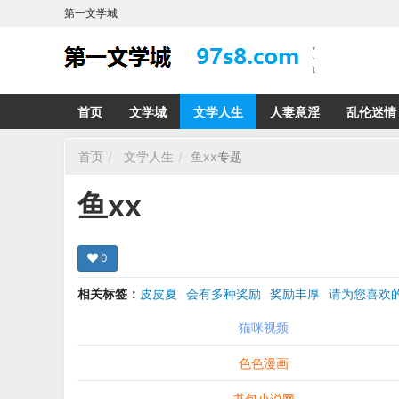
第一文学城
首页
文学城
文学人生
人妻意淫
乱伦迷情
首页
文学人生
鱼xx
专题
鱼xx
0
相关标签：
皮皮夏
会有多种奖励
奖励丰厚
请为您喜
希望在回复那里留下您的心得感受 您的留言哪怕只
猫咪视频
色色漫画
书包小说网