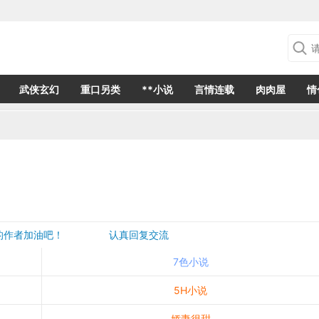
武侠玄幻
重口另类
**小说
言情连载
肉肉屋
情
欢的作者加油吧！ 认真回复交流
是一个建议都会成为作者创作的动力
7色小说
5H小说
娇妻很甜