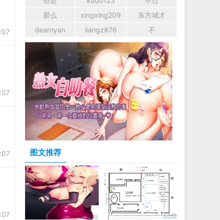
但是
kudo123
不过
那么
xingxing209
东方城才
dearnyan
liangz876
不
:07
:07
图文推荐
:07
:07