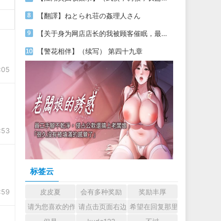
【翻譯】ねとられ荘の姦理人さん
【关于身为网店店长的我被顾客催眠，最终堕落为丝袜发情母狗这件事】（18～20）
【警花相伴】（续写） 第四十九章
:05
:53
标签云
:59
皮皮夏
会有多种奖励
奖励丰厚
请为您喜欢的作者加油吧！ 认真回复交流
请点击页面右边的小手图标支持楼主。
希望在回复那里留下您的心