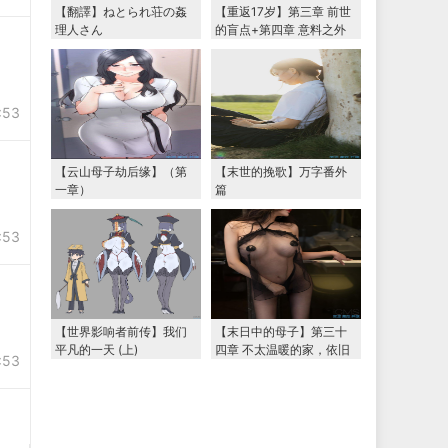
【翻譯】ねとられ荘の姦
【重返17岁】第三章 前世
理人さん
的盲点+第四章 意料之外
的相认+番外篇（本文为女
主第一视角，两万字更
新）
:53
【云山母子劫后缘】（第
【末世的挽歌】万字番外
一章）
篇
:53
【世界影响者前传】我们
【末日中的母子】第三十
平凡的一天 (上)
四章 不太温暖的家，依旧
:53
温暖的妈妈（下） 两万字
大更新