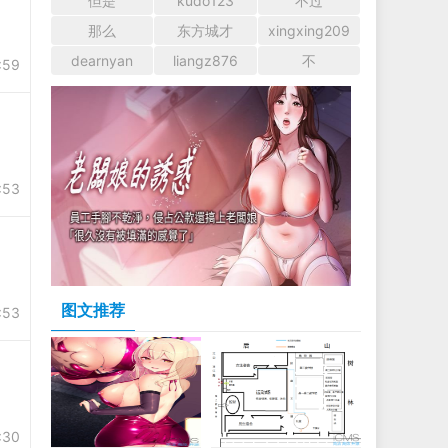
但是
kudo123
不过
那么
东方城才
xingxing209
dearnyan
liangz876
不
:59
:53
图文推荐
:53
:30