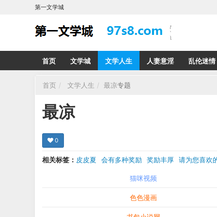
第一文学城
首页
文学城
文学人生
人妻意淫
乱伦迷情
首页
文学人生
最凉
专题
最凉
0
相关标签：
皮皮夏
会有多种奖励
奖励丰厚
请为您喜
希望在回复那里留下您的心得感受 您的留言哪怕只
猫咪视频
色色漫画
书包小说网