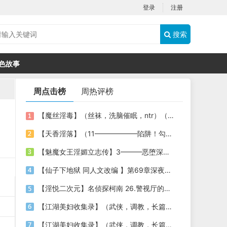
登录
注册
搜索
色故事
周点击榜
周热评榜
【魔丝淫毒】（丝袜，洗脑催眠，ntr）（24）（我不想）
【天香淫落】（11——————陷阱！勾结的警局调教（下））
【魅魔女王淫媚立志传】3———恶堕深渊的开端
【仙子下地狱 同人文改编 】第69章深夜窥淫戏 交心与交性(二)(纯爱+各种情趣玩法)
【淫悦二次元】名侦探柯南 26.警视厅的隐藏淫娃
【江湖美妇收集录】（武侠，调教，长篇）（6）（师娘篇）
【江湖美妇收集录】（武侠，调教，长篇）（13）（下山历练篇）