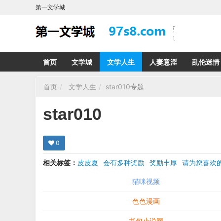
第一文学城
首页
文学城
文学人生
人妻意淫
乱伦迷情
首页
文学人生
star010
专题
star010
0
相关标签：
皮皮夏
会有多种奖励
奖励丰厚
请为您喜
希望在回复那里留下您的心得感受 您的留言哪怕只
猫咪视频
色色漫画
书包小说网