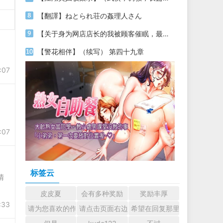
【翻譯】ねとられ荘の姦理人さん
【关于身为网店店长的我被顾客催眠，最终堕落为丝袜发情母狗这件事】（18～20）
【警花相伴】（续写） 第四十九章
:07
:07
标签云
清
皮皮夏
会有多种奖励
奖励丰厚
:33
请为您喜欢的作者加油吧！ 认真回复交流
请点击页面右边的小手图标支持楼主。
希望在回复那里留下您的心