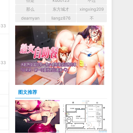
但是
kudo123
不过
那么
东方城才
xingxing209
dearnyan
liangz876
不
:33
:33
图文推荐