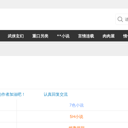
武侠玄幻
重口另类
**小说
言情连载
肉肉屋
情
欢的作者加油吧！ 认真回复交流
是一个建议都会成为作者创作的动力
7色小说
5H小说
娇妻很甜