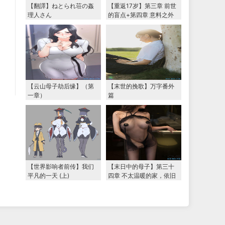
【翻譯】ねとられ荘の姦
【重返17岁】第三章 前世
理人さん
的盲点+第四章 意料之外
的相认+番外篇（本文为女
主第一视角，两万字更
新）
【云山母子劫后缘】（第
【末世的挽歌】万字番外
一章）
篇
【世界影响者前传】我们
【末日中的母子】第三十
平凡的一天 (上)
四章 不太温暖的家，依旧
温暖的妈妈（下） 两万字
大更新