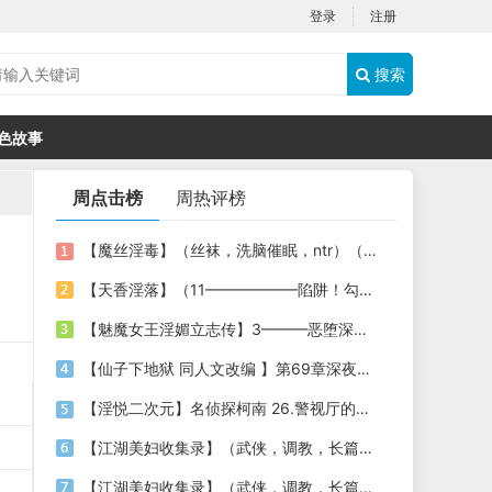
登录
注册
搜索
色故事
周点击榜
周热评榜
【魔丝淫毒】（丝袜，洗脑催眠，ntr）（24）（我不想）
【天香淫落】（11——————陷阱！勾结的警局调教（下））
【魅魔女王淫媚立志传】3———恶堕深渊的开端
【仙子下地狱 同人文改编 】第69章深夜窥淫戏 交心与交性(二)(纯爱+各种情趣玩法)
【淫悦二次元】名侦探柯南 26.警视厅的隐藏淫娃
【江湖美妇收集录】（武侠，调教，长篇）（6）（师娘篇）
【江湖美妇收集录】（武侠，调教，长篇）（13）（下山历练篇）