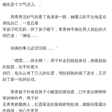
确实是个力气活儿。」
周青青没好气的看了臭弟弟一眼，她哪儿听不出他是在
调侃自己，一直忍着
等孩子吃完奶，哄了孩子睡下，青青伸手拽住男人勃起的大
鸡巴道：「继续……
咱俩的事儿还没完呢……「
「嘿嘿……得令啊！」周子衿走到姐姐身后，抱着姐姐
的屁股，右手扶着大
鸡巴，低头认准了穴儿的位置，驾轻就熟的插了进去，又开
始了新一轮的征伐。
青青被子衿肏得身子小幅度的摆动着，口中发出咿咿呀
呀的呻吟声。周子衿
见青青娇颜撩人，红霞晕染的脸颊娇艳欲滴，媚眼间显露出
的风情，他心中更是