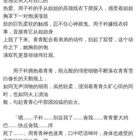
去感受男人对自己的
热爱。周子衿的手从姐姐的高领线衣下摆探入，感受着姐姐
胸罩下一对饱满涨鼓
鼓的巨乳柔软的触感，忍不住心神摇曳。周子衿嫌线衣碍
事，直接将它从姐姐身
上脱了下来。青青配合着弟弟的动作，抬起了双臂，这个动
作之下，她胸前的饱
满双乳更显得雄伟壮观。
周子衿拥抱着青青，雨点般的绵密细吻不断落在青青雪
白修长的天鹅颈上，
如同无声润物的细雨，虽然轻柔，浸润着青青久旷心田的同
时，也如同火上浇油
般，勾起青青心中那团凶猛的欲火。
「嗯……子衿……别逗我了……肏我……青青要大鸡
巴……快点肏我……痒
死了……」周青青神色迷离，口中呓语呻吟，身体也难受的