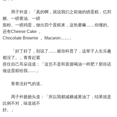
周子衿道：「真的啊，就说我们之前做的磅蛋糕，亿邦
糖、一磅黄油、一磅
面粉、一磅鸡蛋，做出四个蛋糕来，这热量嘛……你懂的。
还有Cheese Cake ，
Chocolate Brownie ， Macaron……」
「好了好了，别说了……被你科普了，这辈子人生乐趣
都没了。」青青赶紧
捂住自己耳朵说道：「这岂不是和直接喝油一样肥？那你还
做这蛋糕给我……」
青青没好气的道。
周子衿挠挠头道：「所以我都减糖减黄油了，结果就是
比例不对，味道就不
好。」