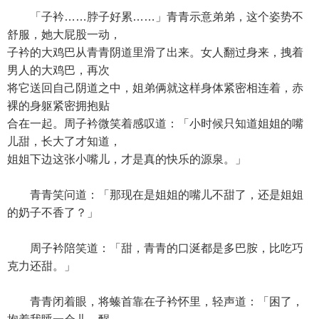
「子衿……脖子好累……」青青示意弟弟，这个姿势不
舒服，她大屁股一动，
子衿的大鸡巴从青青阴道里滑了出来。女人翻过身来，拽着
男人的大鸡巴，再次
将它送回自己阴道之中，姐弟俩就这样身体紧密相连着，赤
裸的身躯紧密拥抱贴
合在一起。周子衿微笑着感叹道：「小时候只知道姐姐的嘴
儿甜，长大了才知道，
姐姐下边这张小嘴儿，才是真的快乐的源泉。」
青青笑问道：「那现在是姐姐的嘴儿不甜了，还是姐姐
的奶子不香了？」
周子衿陪笑道：「甜，青青的口涎都是多巴胺，比吃巧
克力还甜。」
青青闭着眼，将螓首靠在子衿怀里，轻声道：「困了，