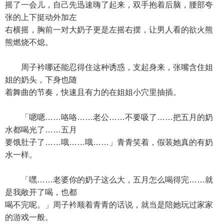
摇了一会儿，自己先迅速嗨了起来，双手抱着后脑，腰部夸
张的上下挺动外加左
右横摇，胸前一对大奶子更是左摇右摆，让男人看的欲火熊
熊燃烧不熄。
周子衿哪还能忍得住这种诱惑，支起身来，张嘴含住姐
姐的奶头，下身也随
着舞曲的节奏，快速且有力的在姐姐小穴里抽插。
「嗯嗯……咯咯……老公……不要吸了……把五月的奶
水都喝光了……五月
要饿肚子了……哦……哦……」青青笑着，假装她真的有奶
水一样。
「嘿……老婆你的奶子这么大，五月怎么喝得完……就
是我敞开了喝，也都
喝不完呢。」周子衿顺着青青的话说，就当是陪她玩过家家
的游戏一般。