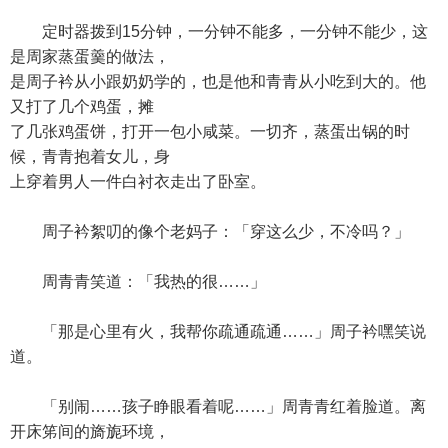
定时器拨到15分钟，一分钟不能多，一分钟不能少，这
是周家蒸蛋羹的做法，
是周子衿从小跟奶奶学的，也是他和青青从小吃到大的。他
又打了几个鸡蛋，摊
了几张鸡蛋饼，打开一包小咸菜。一切齐，蒸蛋出锅的时
候，青青抱着女儿，身
上穿着男人一件白衬衣走出了卧室。
周子衿絮叨的像个老妈子：「穿这么少，不冷吗？」
周青青笑道：「我热的很……」
「那是心里有火，我帮你疏通疏通……」周子衿嘿笑说
道。
「别闹……孩子睁眼看着呢……」周青青红着脸道。离
开床笫间的旖旎环境，