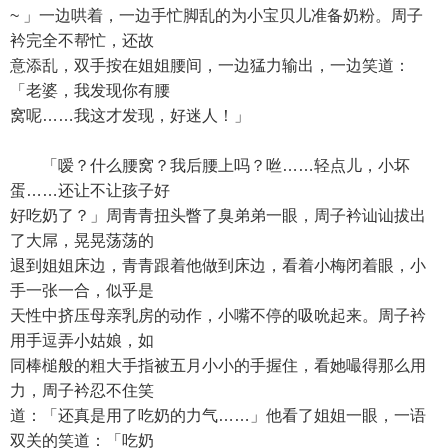
~ 」一边哄着，一边手忙脚乱的为小宝贝儿准备奶粉。周子
衿完全不帮忙，还故
意添乱，双手按在姐姐腰间，一边猛力输出，一边笑道：
「老婆，我发现你有腰
窝呢……我这才发现，好迷人！」
「嗳？什么腰窝？我后腰上吗？咝……轻点儿，小坏
蛋……还让不让孩子好
好吃奶了？」周青青扭头瞥了臭弟弟一眼，周子衿讪讪拔出
了大屌，晃晃荡荡的
退到姐姐床边，青青跟着他做到床边，看着小梅闭着眼，小
手一张一合，似乎是
天性中挤压母亲乳房的动作，小嘴不停的吸吮起来。周子衿
用手逗弄小姑娘，如
同棒槌般的粗大手指被五月小小的手握住，看她嘬得那么用
力，周子衿忍不住笑
道：「还真是用了吃奶的力气……」他看了姐姐一眼，一语
双关的笑道：「吃奶