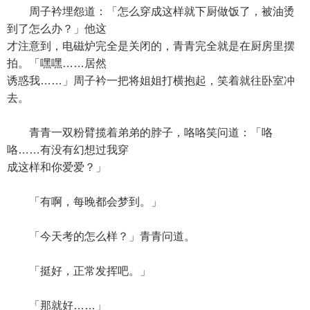
周子衿埋怨道：「怎么穿成这样就下厨做饭了，被油烫
到了怎么办？」他这
才注意到，电磁炉完全是关闭的，青青完全就是在厨房里摆
拍。「嘿嘿……居然
诱惑我……」周子衿一把将姐姐打横抱起，笑着就往卧室冲
去。
青青一双粉臂揽着弟弟的脖子，咯咯笑问道：「咯
咯……有没有幻想过我穿
成这样和你爱爱？」
「有啊，每晚都会梦到。」
「今天考的怎么样？」青青问道。
「挺好，正常发挥吧。」
「那就好……」