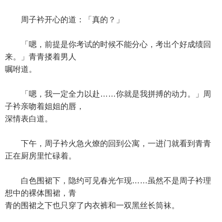
周子衿开心的道：「真的？」
「嗯，前提是你考试的时候不能分心，考出个好成绩回
来。」青青搂着男人
嘱咐道。
「嗯，我一定全力以赴……你就是我拼搏的动力。」周
子衿亲吻着姐姐的唇，
深情表白道。
下午，周子衿火急火燎的回到公寓，一进门就看到青青
正在厨房里忙碌着。
白色围裙下，隐约可见春光乍现……虽然不是周子衿理
想中的裸体围裙，青
青的围裙之下也只穿了内衣裤和一双黑丝长筒袜。