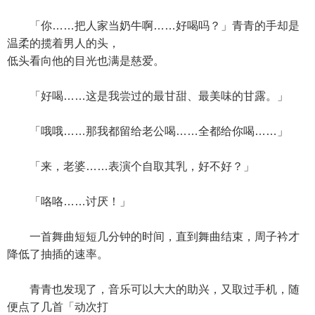
「你……把人家当奶牛啊……好喝吗？」青青的手却是
温柔的揽着男人的头，
低头看向他的目光也满是慈爱。
「好喝……这是我尝过的最甘甜、最美味的甘露。」
「哦哦……那我都留给老公喝……全都给你喝……」
「来，老婆……表演个自取其乳，好不好？」
「咯咯……讨厌！」
一首舞曲短短几分钟的时间，直到舞曲结束，周子衿才
降低了抽插的速率。
青青也发现了，音乐可以大大的助兴，又取过手机，随
便点了几首「动次打