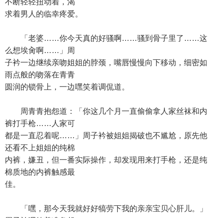
不断轻轻扭动着，渴
求着男人的临幸疼爱。
「老婆……你今天真的好骚啊……骚到骨子里了……这
么想埃肏啊……」周
子衿一边继续亲吻姐姐的脖颈，嘴唇慢慢向下移动，细密如
雨点般的吻落在青青
圆润的锁骨上，一边嘿笑着调侃道。
周青青抱怨道：「你这几个月一直偷偷拿人家丝袜和内
裤打手枪……人家可
都是一直忍着呢……」周子衿被姐姐揭破也不尴尬，原先他
还看不上姐姐的纯棉
内裤，嫌丑，但一番实际操作，却发现用来打手枪，还是纯
棉质地的内裤触感最
佳。
「嘿，那今天我就好好犒劳下我的亲亲宝贝心肝儿。」