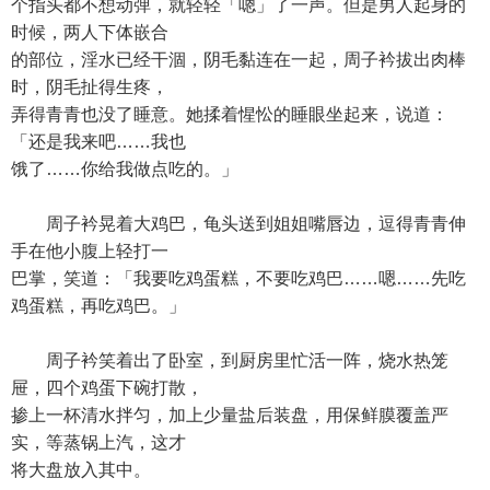
个指头都不想动弹，就轻轻「嗯」了一声。但是男人起身的
时候，两人下体嵌合
的部位，淫水已经干涸，阴毛黏连在一起，周子衿拔出肉棒
时，阴毛扯得生疼，
弄得青青也没了睡意。她揉着惺忪的睡眼坐起来，说道：
「还是我来吧……我也
饿了……你给我做点吃的。」
周子衿晃着大鸡巴，龟头送到姐姐嘴唇边，逗得青青伸
手在他小腹上轻打一
巴掌，笑道：「我要吃鸡蛋糕，不要吃鸡巴……嗯……先吃
鸡蛋糕，再吃鸡巴。」
周子衿笑着出了卧室，到厨房里忙活一阵，烧水热笼
屉，四个鸡蛋下碗打散，
掺上一杯清水拌匀，加上少量盐后装盘，用保鲜膜覆盖严
实，等蒸锅上汽，这才
将大盘放入其中。