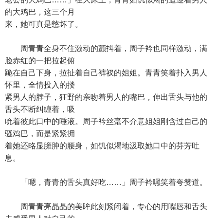
的大鸡巴，这三个月
来，她可真是憋坏了。
周青青全身不住激动的颤抖着，周子衿也同样激动，满
脸赤红的一把拉起俯
跪在自己下身，拉扯着自己裤衩的姐姐。青青笑着扑入男人
怀里，全情投入的搂
紧男人的脖子，狂野的亲吻着男人的嘴巴，伸出舌头与他的
舌头不断纠缠着，吸
吮着彼此口中的唾液。周子衿丝毫不介意姐姐刚含过自己的
骚鸡巴，而是紧紧拥
着她还略显臃肿的腰身，如饥似渴地汲取她口中的芬芳吐
息。
「嗯，青青的舌头真好吃……」周子衿嘿笑着夸赞道。
周青青亮晶晶的美眸此刻紧闭着，专心的用嘴唇和舌头