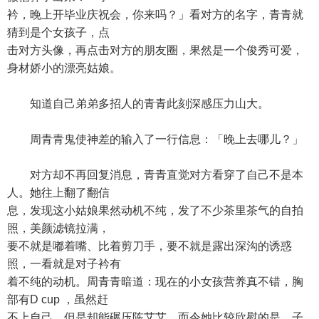
衿，晚上开毕业庆祝会，你来吗？」看对方的名字，青青就
猜到是个女孩子，点
击对方头像，再点击对方的朋友圈，果然是一个俊秀可爱，
身材娇小的漂亮姑娘。
知道自己弟弟多招人的青青此刻深感压力山大。
周青青鬼使神差的输入了一行信息：「晚上去哪儿？」
对方却不再回复消息，青青直觉对方看穿了自己不是本
人。她往上翻了翻信
息，发现这小姑娘果然动机不纯，发了不少茶里茶气的自拍
照，美颜滤镜拉满，
要不就是嘟着嘴、比着剪刀手，要不就是露出深沟的诱惑
照，一看就是对子衿有
着不纯的动机。周青青暗道：现在的小女孩营养真不错，胸
部有D cup ，虽然赶
不上自己，但是却能碾压陈艾艾。而令她比较欣慰的是，子