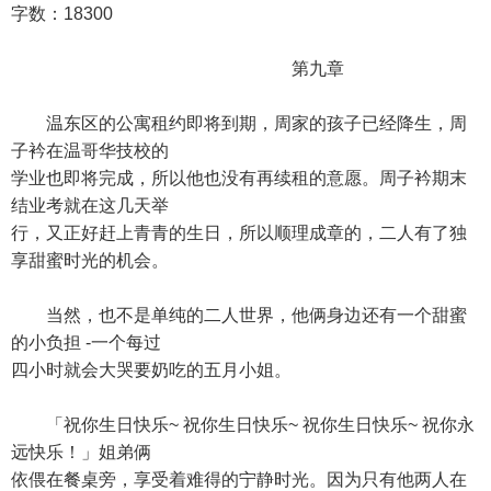
字数：18300
第九章
温东区的公寓租约即将到期，周家的孩子已经降生，周
子衿在温哥华技校的
学业也即将完成，所以他也没有再续租的意愿。周子衿期末
结业考就在这几天举
行，又正好赶上青青的生日，所以顺理成章的，二人有了独
享甜蜜时光的机会。
当然，也不是单纯的二人世界，他俩身边还有一个甜蜜
的小负担 -一个每过
四小时就会大哭要奶吃的五月小姐。
「祝你生日快乐~ 祝你生日快乐~ 祝你生日快乐~ 祝你永
远快乐！」姐弟俩
依偎在餐桌旁，享受着难得的宁静时光。因为只有他两人在