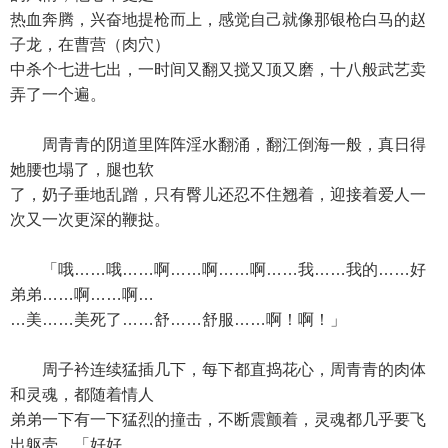
热血奔腾，兴奋地提枪而上，感觉自己就像那银枪白马的赵
子龙，在曹营（肉穴）
中杀个七进七出，一时间又翻又搅又顶又磨，十八般武艺卖
弄了一个遍。
周青青的阴道里阵阵淫水翻涌，翻江倒海一般，真日得
她腰也塌了，腿也软
了，奶子垂地乱蹭，只有臀儿还忍不住翘着，迎接着爱人一
次又一次更深的鞭挞。
「哦……哦……啊……啊……啊……我……我的……好
弟弟……啊……啊…
…美……美死了……舒……舒服……啊！啊！」
周子衿连续猛插几下，每下都直捣花心，周青青的肉体
和灵魂，都随着情人
弟弟一下有一下猛烈的撞击，不断震颤着，灵魂都几乎要飞
出躯壳。「好好……