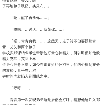
抱着我睡一会儿，醒
了再给孩子喂奶、换尿布。」
「嗯，醒了再肏你……」
「咯咯……讨厌……我肏你……」
「嗯，青青肏我……」这些天，走子衿不但要照顾青
青、艾艾和两个孩子，
学校实践课结业考也牵涉他打量心神精力，所以即便如他般
精力充沛，实际上早
也身心疲惫不堪，如今在青青姐姐怀抱里，他的心得到充分
的放松，几乎在几秒
钟时间内就陷入到酣眠之中。
「呼呼……」
青青第一次发现弟弟睡觉居然会打呼，猜想他这许久都