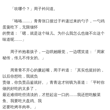
「吹哪个？」周子衿问道。
「咯咯……」青青张口接过子衿递过来的勺子，一勺鸡
蛋羹吃下，无限缅怀
的赞道：「嗯，就是这个味儿。为什么我怎么也做不出这个
味道呢……」
周子衿抱着孩子，一边哄她睡觉，一边嘿笑道：「周家
秘传，传儿不传女的。」
周青青不开心的撅起嘴，周子衿道：「其实也挺好的，
以后你想吃，我就负
责做，你负责品鉴就好。」青青这才转嗔为喜道：「平时你
做的好吃的太多了，
最近难得吃些清淡的，才想起这一口的……我还想吃酸菜
鱼、我要吃大盘鸡、我
还要吃烤羊肉串。」