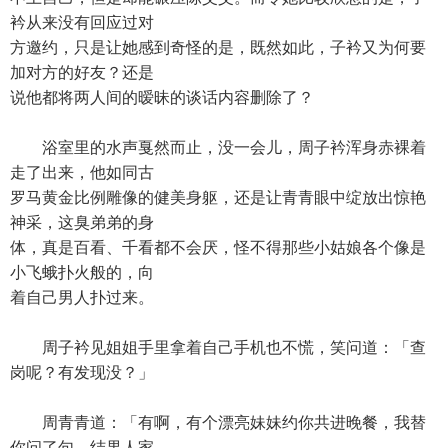
衿从来没有回应过对
方邀约，只是让她感到奇怪的是，既然如此，子衿又为何要
加对方的好友？还是
说他都将两人间的暧昧的谈话内容删除了？
浴室里的水声戛然而止，没一会儿，周子衿浑身赤裸着
走了出来，他如同古
罗马黄金比例雕像的健美身躯，还是让青青眼中绽放出惊艳
神采，这臭弟弟的身
体，真是百看、千看都不会厌，怪不得那些小姑娘各个像是
小飞蛾扑火般的，向
着自己男人扑过来。
周子衿见姐姐手里拿着自己手机也不慌，笑问道：「查
岗呢？有发现没？」
周青青道：「有啊，有个漂亮妹妹约你共进晚餐，我替
你问了句，结果人家