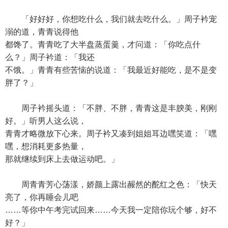
「好好好，你想吃什么，我们就去吃什么。」周子衿宠
溺的道，青青说得他
都馋了。青青吃了大半盘蒸蛋羹，才问道：「你吃点什
么？」周子衿道：「我还
不饿。」青青有些苦恼的说道：「我最近好能吃，是不是变
胖了？」
周子衿摇头道：「不胖、不胖，青青这是丰腴美，刚刚
好。」听男人这么说，
青青才略微放下心来。周子衿又凑到姐姐耳边嘿笑道：「嘿
嘿，想消耗更多热量，
那就继续到床上去做运动吧。」
周青青芳心荡漾，娇颜上露出赧然的酡红之色：「快天
亮了，你再睡会儿吧
……等你中午考完试回来……今天我一定陪你玩个够，好不
好？」