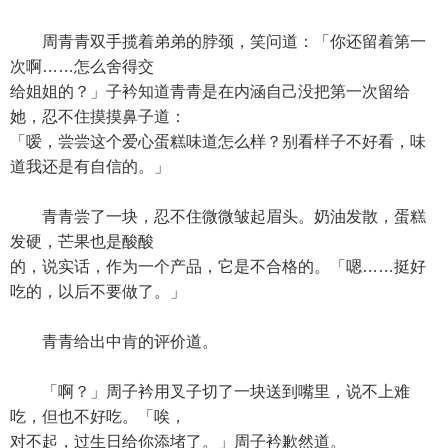
周青青双手揽着弟弟的脖颈，笑问道：「你还留着第一
次啊……怎么舍得交
给姐姐的？」子衿知道青青是在内涵自己没把第一次留给
她，忍不住摸摸鼻子道：
「嗳，尝尝这个爱心蛋糕味道怎么样？别看样子不好看，味
道我还是有自信的。」
青青尝了一块，忍不住微微皱起眉头。奶油发散，蛋糕
发硬，芒果也是酸酸
的，说实话，作为一个产品，它是不合格的。「嗯……挺好
吃的，以后不要做了。」
青青给出中肯的评价道。
「啊？」周子衿用叉子切了一块送到嘴里，说不上难
吃，但也不好吃。「唉，
对不起，过生日给你添堵了。」周子衿歉然道。