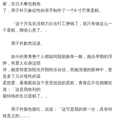
家，生日大餐也都免
了，周子衿只象征性的亲手制作了一个6 寸芒果蛋糕。
「这个月实在没精力出去打工挣钱了，就只有做这么一
个蛋糕，聊表心意了。」
周子衿歉然说道。
如今的青青整个人都如同脱胎换骨一般，抛去孕期的浮
肿，有爱人在身边陪
伴，她变得更加阳光开朗快乐自信，而她清澈的眼神中，更
是多了几分母性的温
柔慈爱，看着眼前这个歪歪扭扭的蛋糕，青青忍不住抿嘴笑
道：「这是我收到的
最特殊的生日蛋糕了。」
周子衿脸色微红，说道：「这可是我的第一次，具有特
殊意义的……」