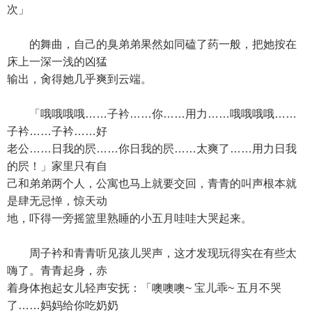
次」
的舞曲，自己的臭弟弟果然如同磕了药一般，把她按在
床上一深一浅的凶猛
输出，肏得她几乎爽到云端。
「哦哦哦哦……子衿……你……用力……哦哦哦哦……
子衿……子衿……好
老公……日我的屄……你日我的屄……太爽了……用力日我
的屄！」家里只有自
己和弟弟两个人，公寓也马上就要交回，青青的叫声根本就
是肆无忌惮，惊天动
地，吓得一旁摇篮里熟睡的小五月哇哇大哭起来。
周子衿和青青听见孩儿哭声，这才发现玩得实在有些太
嗨了。青青起身，赤
着身体抱起女儿轻声安抚：「噢噢噢~ 宝儿乖~ 五月不哭
了……妈妈给你吃奶奶