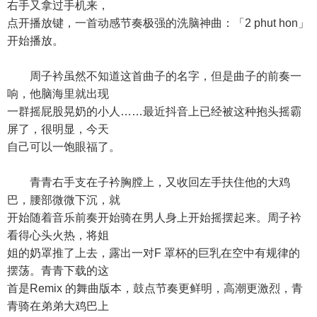
右手又拿过手机来，
点开播放键，一首动感节奏极强的洗脑神曲：「2 phut hon」
开始播放。
周子衿虽然不知道这首曲子的名字，但是曲子的前奏一
响，他脑海里就出现
一群摇屁股晃奶的小人……最近抖音上已经被这种抱头摇霸
屏了，很明显，今天
自己可以一饱眼福了。
青青右手支在子衿胸膛上，又收回左手扶住他的大鸡
巴，腰部微微下沉，就
开始随着音乐前奏开始骑在男人身上开始摇摆起来。周子衿
看得心头火热，将姐
姐的奶罩推了上去，露出一对F 罩杯的巨乳在空中有规律的
摆荡。青青下载的这
首是Remix 的舞曲版本，鼓点节奏更鲜明，高潮更激烈，青
青骑在弟弟大鸡巴上