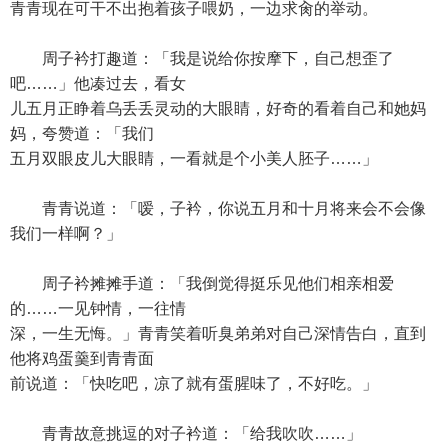
青青现在可干不出抱着孩子喂奶，一边求肏的举动。
周子衿打趣道：「我是说给你按摩下，自己想歪了
吧……」他凑过去，看女
儿五月正睁着乌丢丢灵动的大眼睛，好奇的看着自己和她妈
妈，夸赞道：「我们
五月双眼皮儿大眼睛，一看就是个小美人胚子……」
青青说道：「嗳，子衿，你说五月和十月将来会不会像
我们一样啊？」
周子衿摊摊手道：「我倒觉得挺乐见他们相亲相爱
的……一见钟情，一往情
深，一生无悔。」青青笑着听臭弟弟对自己深情告白，直到
他将鸡蛋羹到青青面
前说道：「快吃吧，凉了就有蛋腥味了，不好吃。」
青青故意挑逗的对子衿道：「给我吹吹……」