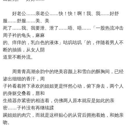
好老公……亲老公……快！快！啊！我、我……好舒
服……舒服……美、美
死了……我、我要泄、泄了……唔、唔……「一股热流冲击
周子衿的龟头，麻麻
的、痒痒的，乳白色的液体」咕叽咕叽「的，伴随着男人不
断的抽插，从女人阴
道里不断外流。
周青青高潮余韵中的绝美容颜上和雪白的酥胸间，已经
渗出细细的香汗，周
子衿看着胯下承欢的姐姐更是怦然心动，俯下身去，两个人
的身躯交叠着，唇和
生殖器亦紧密的相连着，仿佛两人原本就应是如此的亲
密……子衿没有再继续蹂
躏姐姐的肉穴，而就是这样贴心的从背后拥抱着她，和她亲
吻。