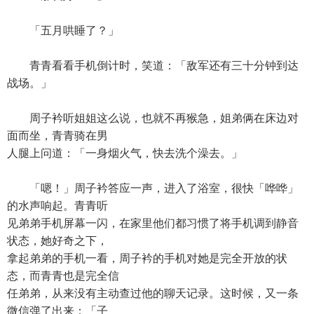
「五月哄睡了？」
青青看看手机倒计时，笑道：「敌军还有三十分钟到达
战场。」
周子衿听姐姐这么说，也就不再猴急，姐弟俩在床边对
面而坐，青青骑在男
人腿上问道：「一身烟火气，快去洗个澡去。」
「嗯！」周子衿答应一声，进入了浴室，很快「哗哗」
的水声响起。青青听
见弟弟手机屏幕一闪，在家里他们都习惯了将手机调到静音
状态，她好奇之下，
拿起弟弟的手机一看，周子衿的手机对她是完全开放的状
态，而青青也是完全信
任弟弟，从来没有主动查过他的聊天记录。这时候，又一条
微信弹了出来：「子