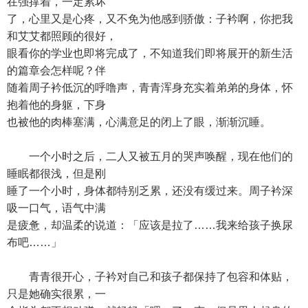
在强撑着，一定累坏
了，心里又是心疼，又不免为他感到骄傲：子衿啊，你把我
和艾艾都照顾的很好，
眼看你的学业也即将完成了，不知道我们即将展开的新生活
的篇章会怎样呢？伴
随着周子衿低沉的呼噜声，青青浑身充实着弟弟的身体，怀
抱着他的身躯，下身
也被他的肉棒塞满，心满意足的闭上了眼，渐渐沉睡。
一个小时之后，二人又被五月的哭声唤醒，现在他们的
睡眠都很浅，但是刚
睡了一个小时，身体都特别乏累，还没有缓过来。周子衿深
吸一口气，语气中满
是疲惫，却温柔的说道：「应该是拉了……我来给孩子换尿
布吧……」
青青很开心，子衿对自己和孩子都保持了包容和体贴，
只是她确实很累，一