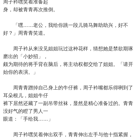
周子衿嘿笑着准备起
身，却被青青再次推倒。
「嘿……老公，我给你跳一段儿骑马舞助助兴，好不
好？」周青青笑道。
周子衿从来没见姐姐玩过这种花样，猜想她是禁欲期琢
磨出的「小妙招」，
颇为期待的将手背在脑后，将主动权都交给了姐姐。「请开
始你的表演。」
周青青蹭掉自己身上的牛仔裤，周子衿嘴都乐得咧到了
耳朵根儿，姐姐牛仔
裤下居然还藏了一副吊带丝袜，显然是精心准备过的。青青
没好气的瞪了男人一
眼道：「手给我……」
周子衿嘿笑着伸出双手，青青伸出左手与他十指紧握，