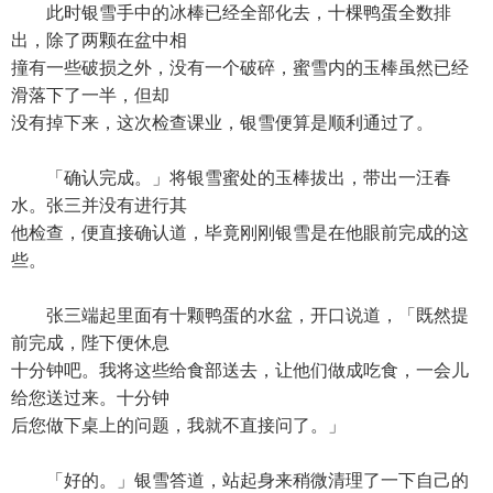
此时银雪手中的冰棒已经全部化去，十棵鸭蛋全数排
出，除了两颗在盆中相
撞有一些破损之外，没有一个破碎，蜜雪内的玉棒虽然已经
滑落下了一半，但却
没有掉下来，这次检查课业，银雪便算是顺利通过了。
「确认完成。」将银雪蜜处的玉棒拔出，带出一汪春
水。张三并没有进行其
他检查，便直接确认道，毕竟刚刚银雪是在他眼前完成的这
些。
张三端起里面有十颗鸭蛋的水盆，开口说道，「既然提
前完成，陛下便休息
十分钟吧。我将这些给食部送去，让他们做成吃食，一会儿
给您送过来。十分钟
后您做下桌上的问题，我就不直接问了。」
「好的。」银雪答道，站起身来稍微清理了一下自己的