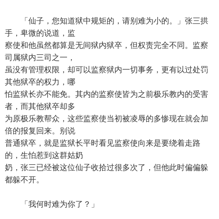
「仙子，您知道狱中规矩的，请别难为小的。」张三拱
手，卑微的说道，监
察使和他虽然都算是无间狱内狱卒，但权责完全不同。监察
司属狱内三司之一，
虽没有管理权限，却可以监察狱内一切事务，更有以过处罚
其他狱卒的权力，哪
怕监狱长亦不能免。其内的监察使皆为之前极乐教内的受害
者，而其他狱卒却多
为原极乐教帮众，这些监察使当初被凌辱的多惨现在就会加
倍的报复回来。别说
普通狱卒，就是监狱长平时看见监察使向来是要绕着走路
的，生怕惹到这群姑奶
奶，张三已经被这位仙子收拾过很多次了，但他此时偏偏躲
都躲不开。
「我何时难为你了？」