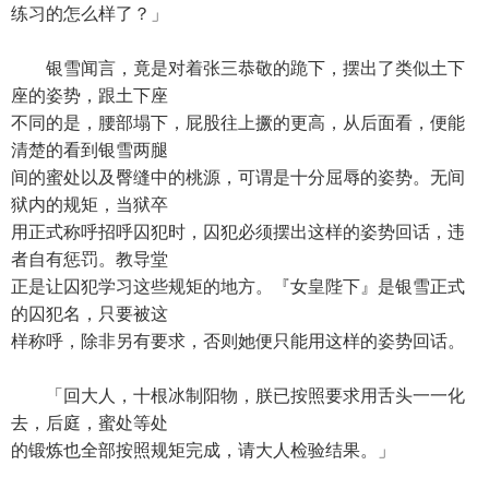
练习的怎么样了？」
银雪闻言，竟是对着张三恭敬的跪下，摆出了类似土下
座的姿势，跟土下座
不同的是，腰部塌下，屁股往上撅的更高，从后面看，便能
清楚的看到银雪两腿
间的蜜处以及臀缝中的桃源，可谓是十分屈辱的姿势。无间
狱内的规矩，当狱卒
用正式称呼招呼囚犯时，囚犯必须摆出这样的姿势回话，违
者自有惩罚。教导堂
正是让囚犯学习这些规矩的地方。『女皇陛下』是银雪正式
的囚犯名，只要被这
样称呼，除非另有要求，否则她便只能用这样的姿势回话。
「回大人，十根冰制阳物，朕已按照要求用舌头一一化
去，后庭，蜜处等处
的锻炼也全部按照规矩完成，请大人检验结果。」