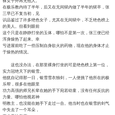
裸女子外再无他人。
在极乐教内待了半年，后又在无间狱内做了半年的狱卒，张
三早已不复当初，见
识品鉴过了许多绝色女子，尤其在无间狱中，不乏绝色榜上
的美人。但看到眼前
这个只是在静静打坐的玉体，哪怕不是第一次，张三便已经
浑身燥热了起来。幸
亏进屋前吃了一些压制自身欲火的药物，现在他的身体才止
于燥热的情况。
这也没办法，在那里裸身打坐的可是绝色榜上第一位，
实力冠绝天下的银雪。
他犹自记得那一日，银雪雪衣独剑，一人便挑了他所在的极
乐帮，很多在他眼里
功力高强的师兄长辈在她的手下宛若幼童，没有任何反抗的
力量。哪怕他视若神
明教主，也没能在她手下走过一合。他当时也在银雪的剑气
中失去了一个耳朵，