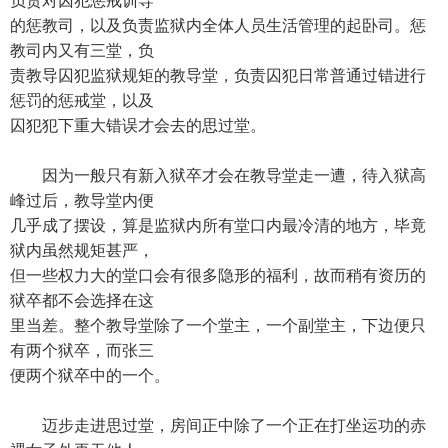
负责对囚犯惩戒训导
的惩教司，以及负责监狱内全体人员生活管理的起卧司。惩
教司内又有三堂，负
责教导囚犯监狱规矩的教导堂，负责囚犯日常普通过错进行
惩罚的惩戒堂，以及
囚犯犯下重大错误才会去的思过堂。
因为一般只有新入狱卒才会在教导堂走一遭，待入狱高
峰过后，教导堂内便
几乎成了摆设，算是监狱内所有堂口内最冷清的地方，毕竟
狱内虽然规矩甚严，
但一些权力大的堂口会有很多隐形的福利，故而稍有资历的
狱卒都不会选择在这
里当差。整个教导堂除了一个堂主，一个副堂主，下边便只
有两个狱卒，而张三
便两个狱卒中的一个。
迈步走进思过堂，房间正中除了一个正在打坐运功的赤