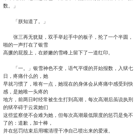
数。」
「朕知道了。」
张三再无犹疑，双手举起手中的板子，抡了一个半圆，
啪的一声打在了银雪
高撅的屁股上，在娇嫩的雪峰上留下了一道红印。
「一。」银雪神色不变，语气平缓的开始报数，入狱七
日，疼痛什么的，她
早就习惯了，唯有一点，她现在的身体会从疼痛中感受到快
感，是她唯一头疼的
地方，前两日时经常被生生打到高潮，每次高潮后虽说执刑
的狱卒碍于云裳她们
这些监察使不会难为她，但每次高潮最低限度的惩罚是免不
了的：道歉，加十棒，
并在惩罚结束后用嘴清理干净自己喷出来的爱液。