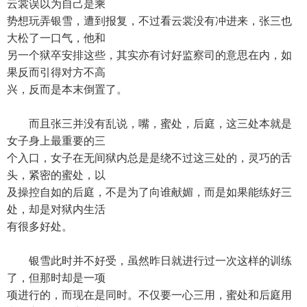
云裳误以为自己是乘
势想玩弄银雪，遭到报复，不过看云裳没有冲进来，张三也
大松了一口气，他和
另一个狱卒安排这些，其实亦有讨好监察司的意思在内，如
果反而引得对方不高
兴，反而是本末倒置了。
而且张三并没有乱说，嘴，蜜处，后庭，这三处本就是
女子身上最重要的三
个入口，女子在无间狱内总是是绕不过这三处的，灵巧的舌
头，紧密的蜜处，以
及操控自如的后庭，不是为了向谁献媚，而是如果能练好三
处，却是对狱内生活
有很多好处。
银雪此时并不好受，虽然昨日就进行过一次这样的训练
了，但那时却是一项
项进行的，而现在是同时。不仅要一心三用，蜜处和后庭用