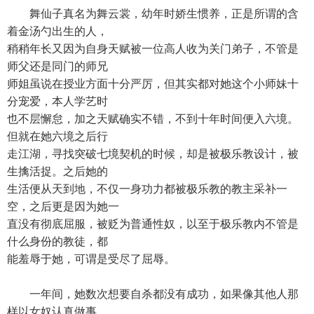
舞仙子真名为舞云裳，幼年时娇生惯养，正是所谓的含
着金汤勺出生的人，
稍稍年长又因为自身天赋被一位高人收为关门弟子，不管是
师父还是同门的师兄
师姐虽说在授业方面十分严厉，但其实都对她这个小师妹十
分宠爱，本人学艺时
也不层懈怠，加之天赋确实不错，不到十年时间便入六境。
但就在她六境之后行
走江湖，寻找突破七境契机的时候，却是被极乐教设计，被
生擒活捉。之后她的
生活便从天到地，不仅一身功力都被极乐教的教主采补一
空，之后更是因为她一
直没有彻底屈服，被贬为普通性奴，以至于极乐教内不管是
什么身份的教徒，都
能羞辱于她，可谓是受尽了屈辱。
一年间，她数次想要自杀都没有成功，如果像其他人那
样以女奴认真做事，