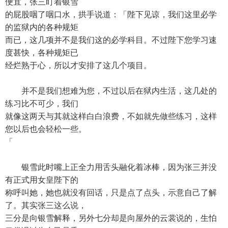
便宜，张三盯着银雪
的屁股咽了咽口水，拱手说道：「陛下见谅，我们这里必学
的监狱内的各种规矩
而已，这几项并不是我们这的必学科目。不过陛下您学习速
度甚快，各种规矩已
经烂熟于心，所以才安排了这几个项目。
并不是我们想难为您，不过以后在狱内生活，这几处的
练习比不可少，我们
就像这两天与其就这样白白浪费，不如就先做些练习，这样
您以后也会轻松一些。
「
银雪此时嘴上正全力用舌头融化着冰棒，因为张三并没
有正式用女皇陛下的
称呼叫她，她也就没有回话，只是点了点头，示意自己了解
了。其实张三这么说，
三分是向银雪解释，另外七分却是向屋外的云裳说的，生怕