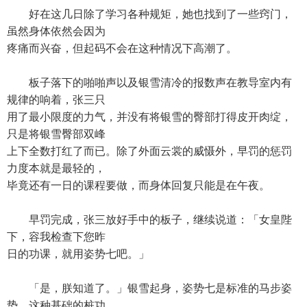
好在这几日除了学习各种规矩，她也找到了一些窍门，
虽然身体依然会因为
疼痛而兴奋，但起码不会在这种情况下高潮了。
板子落下的啪啪声以及银雪清冷的报数声在教导室内有
规律的响着，张三只
用了最小限度的力气，并没有将银雪的臀部打得皮开肉绽，
只是将银雪臀部双峰
上下全数打红了而已。除了外面云裳的威慑外，早罚的惩罚
力度本就是最轻的，
毕竟还有一日的课程要做，而身体回复只能是在午夜。
早罚完成，张三放好手中的板子，继续说道：「女皇陛
下，容我检查下您昨
日的功课，就用姿势七吧。」
「是，朕知道了。」银雪起身，姿势七是标准的马步姿
势，这种基础的桩功