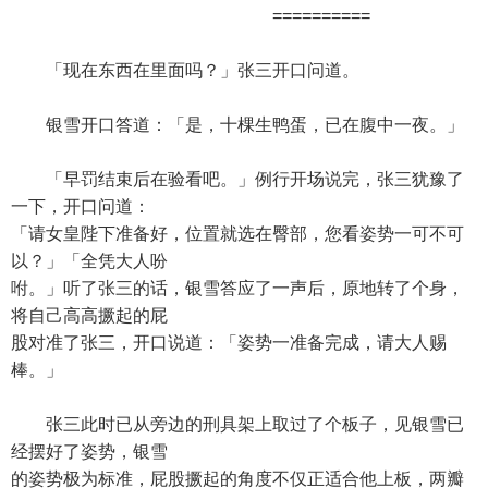
==========
「现在东西在里面吗？」张三开口问道。
银雪开口答道：「是，十棵生鸭蛋，已在腹中一夜。」
「早罚结束后在验看吧。」例行开场说完，张三犹豫了
一下，开口问道：
「请女皇陛下准备好，位置就选在臀部，您看姿势一可不可
以？」「全凭大人吩
咐。」听了张三的话，银雪答应了一声后，原地转了个身，
将自己高高撅起的屁
股对准了张三，开口说道：「姿势一准备完成，请大人赐
棒。」
张三此时已从旁边的刑具架上取过了个板子，见银雪已
经摆好了姿势，银雪
的姿势极为标准，屁股撅起的角度不仅正适合他上板，两瓣