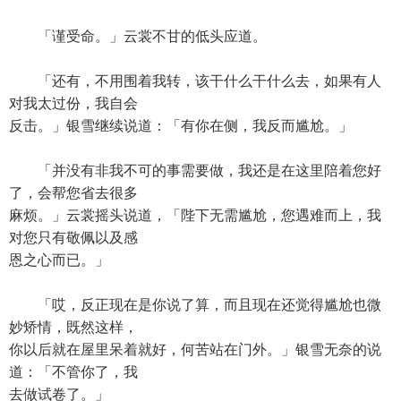
「谨受命。」云裳不甘的低头应道。
「还有，不用围着我转，该干什么干什么去，如果有人
对我太过份，我自会
反击。」银雪继续说道：「有你在侧，我反而尴尬。」
「并没有非我不可的事需要做，我还是在这里陪着您好
了，会帮您省去很多
麻烦。」云裳摇头说道，「陛下无需尴尬，您遇难而上，我
对您只有敬佩以及感
恩之心而已。」
「哎，反正现在是你说了算，而且现在还觉得尴尬也微
妙矫情，既然这样，
你以后就在屋里呆着就好，何苦站在门外。」银雪无奈的说
道：「不管你了，我
去做试卷了。」