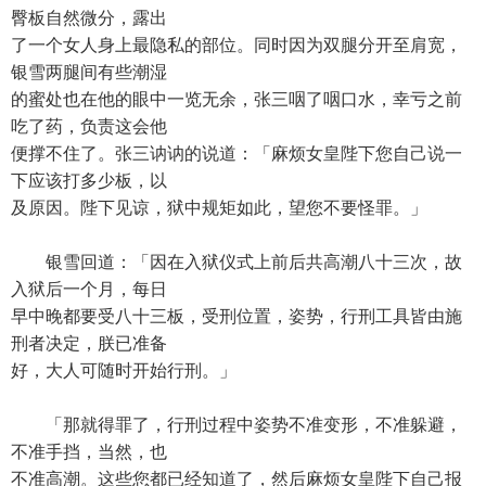
臀板自然微分，露出
了一个女人身上最隐私的部位。同时因为双腿分开至肩宽，
银雪两腿间有些潮湿
的蜜处也在他的眼中一览无余，张三咽了咽口水，幸亏之前
吃了药，负责这会他
便撑不住了。张三讷讷的说道：「麻烦女皇陛下您自己说一
下应该打多少板，以
及原因。陛下见谅，狱中规矩如此，望您不要怪罪。」
银雪回道：「因在入狱仪式上前后共高潮八十三次，故
入狱后一个月，每日
早中晚都要受八十三板，受刑位置，姿势，行刑工具皆由施
刑者决定，朕已准备
好，大人可随时开始行刑。」
「那就得罪了，行刑过程中姿势不准变形，不准躲避，
不准手挡，当然，也
不准高潮。这些您都已经知道了，然后麻烦女皇陛下自己报