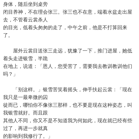
身体，随后坐到桌旁
闭目养神，不在理会张三。张三也不在意，端着水盆走出屋
去，不管看云裳杀人
的目光，低着头匆匆的走了，中午之前，他是不打算回来
了。
屋外云裳目送张三走远，犹豫了一下，推门进屋，她低
着头走进银雪，半跪
在地上，说道：「恩人，您受苦了，需要我去教训教训他们
吗？」
「别这样。」银雪苦笑着摇头，伸手扶起云裳：「现在
我只是一最卑微的囚
徒而已，哪怕你不像张三那样，也不要是现在这种姿态，叫
我银雪就好。而且跟
其他人不同，你又不是不知道我为何如此，现在就已经有些
过了，再进一步就真
的影响到我修行了。」