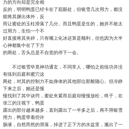
力的方向却是完全相
反的，明明鸭蛋已经卡在了屁眼处，但银雪几次用力，都没
能将其摒出体外，反
而让蜜处的玉柱滑落了几分。而且鸭蛋是生的，她并不敢太
过用力，生怕一个不
好直接将其夹碎，只有嘴上化冰还算是顺利，但也因为大半
心神都集中在了下方
的两处，舌头总是不自觉的停下一会。
不过银雪毕竟神功通玄，不同常人，哪怕之前练功并没
有练到后庭和蜜穴这
两处，对其的控制力不如身体的其他部位那般随心。但冷静
下来之后，她还是慢
慢找到了其中诀窍，蜜处夹紧而后庭却慢慢放松，终于，在
张三的注视下，鸭蛋
露出的部分越来越多，直到露出了一半多之后，再不用银雪
用力，鸭蛋带着些许
肠液，自然而然的滑落，掉进了正下方的水盆里，溅出了一