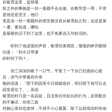
在银雪这里，监狱规
矩之外的事她是一丝一毫都不会去做。在教导堂一周，不管
是他还是堂主，他们
竟是连一丝一毫额外的便宜都没有从银雪处占到，这还是第
一遭。要知道，哪怕
是最硬的汉子到了这里，也不免要说几句软话的。
听到了他进屋的声音，银雪结束调息，慢慢的睁开眼睛
问道：「到今日早课
的时间了吗？」
张三深深的吸了一口气，平复了一下自己狂跳的心脏
后，语气中带着些许恭
敬的说道：「陛下的囚室今日就能造好，明日陛下就可以去
囚室居住了。」虽说
银雪此时只是一名囚徒，且没有任何反抗的行为，反而配合
的不像话，但张三面
对她心里却也发怵，不得不小心翼翼。除了以前闯岛时给他