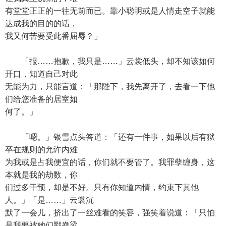
有堂堂正正的一往无前而已。靠小聪明或是人情走空子就能
达成我的目的的话，
我又何苦要受此番屈辱？」
「报……抱歉，我只是……」云裳低头，却不知该如何
开口，知道自己对此
无能为力，只能言道：「那陛下，我先离开了，去看一下他
们给您准备的居室如
何了。」
「嗯。」银雪点头答道：「还有一件事，如果以后有狱
卒在规则的允许内难
为我或是占我便宜的话，你们就不要管了。我罪孽缠身，这
本就是我的劫数，你
们过多干预，却是不好。只有你知道内情，约束下其他
人。」「是……」云裳沉
默了一会儿，挤出了一丝难看的笑容，强笑着说道：「只怕
是我要被她们戳脊梁