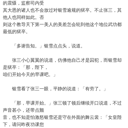
的震慑，监察司内受
其大恩的诸人也不会放过对银雪逾规的狱卒。不止张三，其
他人也同样如此。否
则这个教导天下第一美人的美差怎会轮到他这个地位武功都
最低的狱卒。
「多谢告知。」银雪点点头，说道。
张三小心翼翼的说道，仿佛他自己才是囚犯，而银雪却
是狱卒：「那，陛下，
咱们开始今天的早课吧。」
银雪看了张三一眼，平静的说道：「有劳了。」
「那，早课开始。」张三顿了顿后继续开口说道，不过
声音甚小，还带点颤
音，也不知是怕激怒银雪还是守在外面的舞云裳：「女皇陛
下，请问昨夜功课您