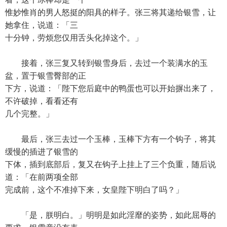
惟妙惟肖的男人怒挺的阳具的样子。张三将其递给银雪，让
她拿住，说道：「三
十分钟，劳烦您仅用舌头化掉这个。」
接着，张三复又转到银雪身后，去过一个装满水的玉
盆，置于银雪臀部的正
下方，说道：「陛下您后庭中的鸭蛋也可以开始摒出来了，
不许破掉，看看还有
几个完整。」
最后，张三去过一个玉棒，玉棒下方有一个钩子，将其
缓慢的插进了银雪的
下体，插到底部后，复又在钩子上挂上了三个负重，随后说
道：「在前两项全部
完成前，这个不准掉下来，女皇陛下明白了吗？」
「是，朕明白。」明明是如此淫靡的姿势，如此屈辱的