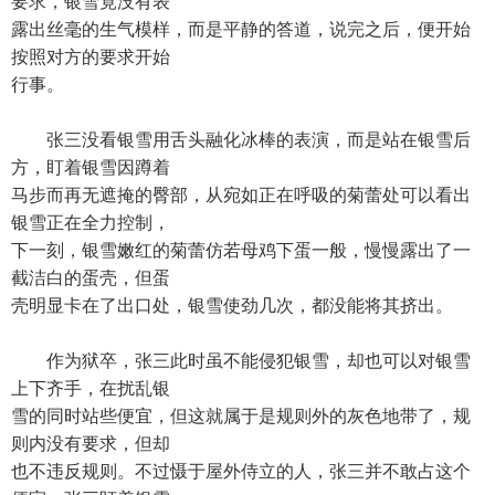
要求，银雪竟没有表
露出丝毫的生气模样，而是平静的答道，说完之后，便开始
按照对方的要求开始
行事。
张三没看银雪用舌头融化冰棒的表演，而是站在银雪后
方，盯着银雪因蹲着
马步而再无遮掩的臀部，从宛如正在呼吸的菊蕾处可以看出
银雪正在全力控制，
下一刻，银雪嫩红的菊蕾仿若母鸡下蛋一般，慢慢露出了一
截洁白的蛋壳，但蛋
壳明显卡在了出口处，银雪使劲几次，都没能将其挤出。
作为狱卒，张三此时虽不能侵犯银雪，却也可以对银雪
上下齐手，在扰乱银
雪的同时站些便宜，但这就属于是规则外的灰色地带了，规
则内没有要求，但却
也不违反规则。不过慑于屋外侍立的人，张三并不敢占这个