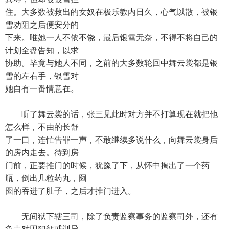
住。大多数被救出的女奴在极乐教内日久，心气以散，被银
雪劝阻之后便安分的
下来。唯她一人不依不饶，最后银雪无奈，不得不将自己的
计划全盘告知，以求
协助。毕竟与她人不同，之前的大多数轮回中舞云裳都是银
雪的左右手，银雪对
她自有一番情意在。
听了舞云裳的话，张三见此时对方并不打算现在就把他
怎么样，不由的长舒
了一口，连忙告罪一声，不敢继续多说什么，向舞云裳身后
的房内走去。待到房
门前，正要推门的时候，犹豫了下，从怀中掏出了一个药
瓶，倒出几粒药丸，囫
囵的吞进了肚子，之后才推门进入。
无间狱下辖三司，除了负责监察事务的监察司外，还有