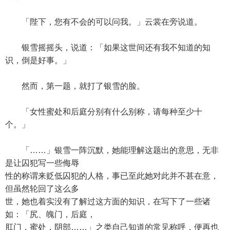
「陛下，您有不会的可以问我。」云裳在旁说道。
银雪摇摇头，说道：「如果这世间还有我不知道的知
识，倒是好事。」
然而，第一题，就打了银雪的脸。
「女性蜜处和后庭分别有什么别称，请每种至少十
个。」
「……」银雪一阵沉默，她能理解这题出的意思，无非
是让囚犯写一些侮辱
性的称谓来贬低囚犯的人格，事已至此她对此并不甚在意，
但虽然轮回了这么多
世，她也着实没有了解过这方面的知识，在写下了一些诸
如：「尻、魄门，后庭，
肛门，蜜处，阴部……」之类自己知道的常见称呼，便再也