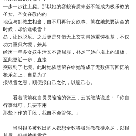
一步一步往上爬。那以她的容貌资质未必不能成为极乐教的
圣女。圣女在教内的
地位与副教主相当，自不用再行女奴事。就在她想要认命的
时候，却恰逢银雪上
岛，让她脱厄。之后更是凭借无上玄功帮她重铸根基，不仅
功力重归六境，兼其
经历一年多女奴生活又不曾屈服，补足了她心境上的短板，
至此更近一步，直接
突破到了七境。此时她依然留在给她造成了无数痛苦回忆的
极乐岛上，自是为了
报银雪之恩，顺便报自己之仇，以慰己心。
看着眼前犹自畏畏缩缩的张三，云裳继续说道：「你自
行事就可，只要不用
那些下作的手段，我自不会管你。」
当时很多被救出的人都想全数将极乐教教徒杀尽，以报
其辱，但却被银雪拦