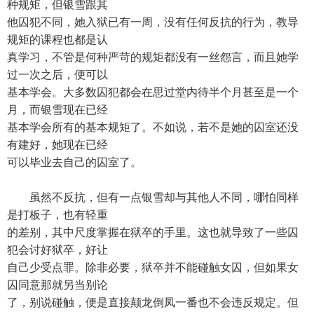
种规矩，但银雪跟其
他囚犯不同，她入狱已有一周，没有任何反抗的行为，教导
规矩的课程也都是认
真学习，不管是何种严苛的规矩都没有一丝怨言，而且她学
过一次之后，便可以
基本学会。大多数囚犯都会在思过堂内待半个月甚至是一个
月，而银雪现在已经
基本学会所有的基本规矩了。不如说，若不是她的囚室还没
有建好，她现在已经
可以毕业去自己的囚室了。
虽然不反抗，但有一点银雪却与其他人不同，哪怕同样
是打板子，也有轻重
的差别，其中尺度掌握在狱卒的手里。这也就导致了一些囚
犯会讨好狱卒，好让
自己少受点罪。除非必要，狱卒并不能碰触女囚，但如果女
囚同意那就另当别论
了，别说碰触，便是直接颠龙倒凤一番也不会违反规定。但