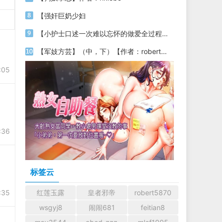
【强奸巨奶少妇
【小护士口述一次难以忘怀的做爱全过程】（整理重发）
【军妓方芸】（中，下）【作者：robertdd（人尽可夫夏愚思）】
:05
:36
标签云
:35
红莲玉露
皇者邪帝
robert5870
wsgyj8
闹闹681
feitian8