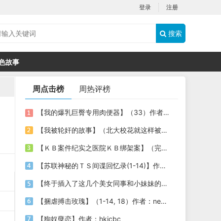
登录
注册
搜索
色故事
周点击榜
周热评榜
【我的爆乳巨臀专用肉便器】（33）作者：LIQUID82
【我被轮奸的故事】（北大校花就这样被糟蹋了）
【ＫＢ案件纪实之医院ＫＢ绑架案】（完）【作者：siwamahua（丝袜马华）】
【苏联神秘的ＴＳ间谍回忆录(1-14)】作者：不详
【终于插入了这几个美女同事和小妹妹的嫩穴！】
【捆虐搏击玫瑰】（1-14, 18）作者：newface & cloud0163
【狗奴孽恋】作者：hkicbc