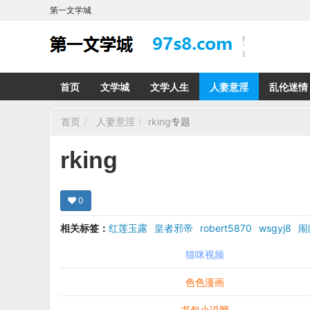
第一文学城
首页
文学城
文学人生
人妻意淫
乱伦迷情
首页
人妻意淫
rking
专题
rking
0
相关标签：
红莲玉露
皇者邪帝
robert5870
wsgyj8
闹
猫咪视频
色色漫画
书包小说网