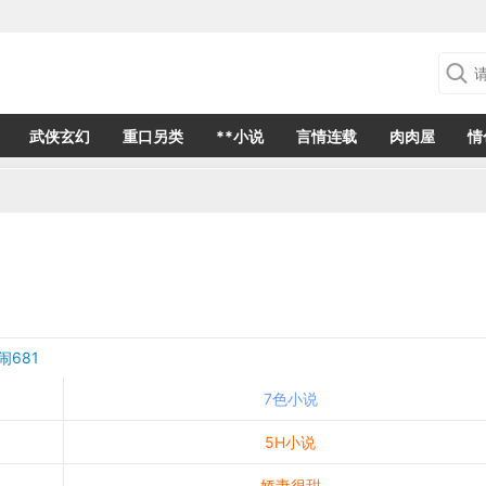
武侠玄幻
重口另类
**小说
言情连载
肉肉屋
情
闹681
7色小说
5H小说
娇妻很甜