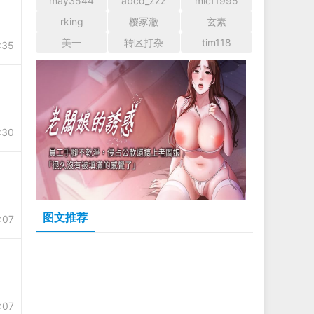
may3544
abcd_zzz
mlcf1995
rking
樱冢澈
玄素
美一
转区打杂
tim118
:35
:30
图文推荐
:07
:07