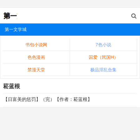
第一文学城
书包小说网
7色小说
色色漫画
囚爱（民国H）
禁漫天堂
极品淫乱合集
菘蓝根
【日富美的惩罚】（完）【作者：菘蓝根】