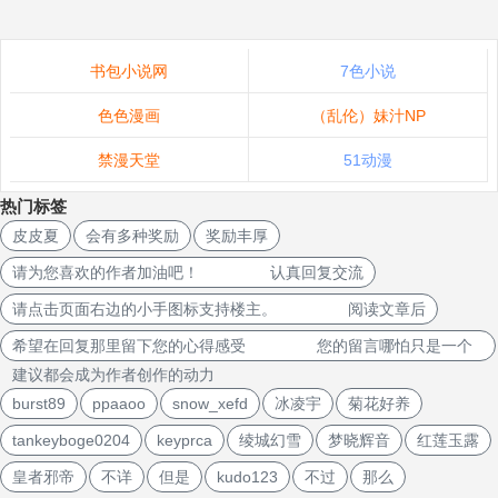
书包小说网
7色小说
色色漫画
（乱伦）妹汁NP
禁漫天堂
51动漫
热门标签
皮皮夏
会有多种奖励
奖励丰厚
请为您喜欢的作者加油吧！ 认真回复交流
请点击页面右边的小手图标支持楼主。 阅读文章后
希望在回复那里留下您的心得感受 您的留言哪怕只是一个
建议都会成为作者创作的动力
burst89
ppaaoo
snow_xefd
冰凌宇
菊花好养
tankeyboge0204
keyprca
绫城幻雪
梦晓辉音
红莲玉露
皇者邪帝
不详
但是
kudo123
不过
那么