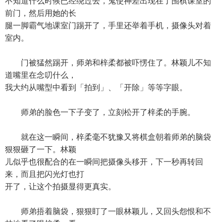
不知道什么时候已经绕过去，鬼使神差出现在了围棋课室的
前门，然后用她的长
腿一脚霸气地课室门踢开了，手里还举着手机，摄像头对着
室内。
门被猛然踢开，师弟和梓柔都被吓愣住了。林颖儿不知
道嘴里在念叨什么，
我大约从嘴型中看到「拍到」、「开除」等等字眼。
师弟的脸色一下子变了，立刻松开了梓柔的手腕。
就在这一瞬间，梓柔毫不犹豫又将棋盒朝着师弟的脑袋
狠狠砸了一下。林颖
儿似乎也很配合的在一瞬间把摄像头移开，下一秒再转回
来，而且把闪光灯也打
开了，让这个拍摄显得更真实。
师弟捂着脑袋，狠狠盯了一眼林颖儿，又回头怨恨和不