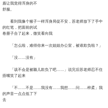
盾让我觉得浑身的不
舒服。
看到我像个猴子一样浑身局促不安，苏老师放下了手中
的红笔，把面前的试
卷册子合了起来，微笑看向我
「怎么啦，难得你来一次姐姐办公室，被谁欺负啦？」
「没……没有」
「该不会是被颖儿欺负了吧……」说完后苏老师忍不住
捂嘴笑了起来
「不……不是……我没有……我想……问……梓柔」我
的声音一点点低了下
去