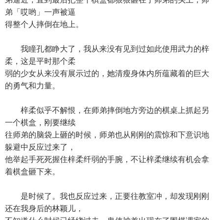
弟「哎哟」一声被逼
得整个人摔倒在地上。
我瞳孔都睁大了，我从来没有见到过如此使用武力的梓
柔，这是平时那个柔
弱的少女从来没有展示过的，她清瘦身体内所蕴藏着的巨大
的勇气和力量。
梓柔似乎不解恨，在师弟摔倒地方旁边的棋桌上抓起另
一个棋盒，刚要继续
往师弟的脑袋上砸的时候，师弟也从刚刚的震惊和下意识地
躲避中反应过来了，
他举起手死死握住梓柔纤弱的手腕，不让梓柔继续有机会拿
着棋盒砸下来。
是时候了。我也反应过来，正要往教室冲，却发现刚刚
还在我身后的林颖儿，