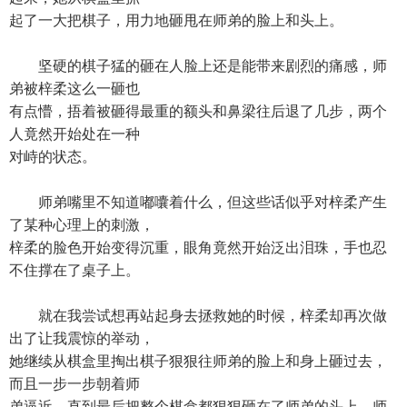
起了一大把棋子，用力地砸甩在师弟的脸上和头上。
坚硬的棋子猛的砸在人脸上还是能带来剧烈的痛感，师
弟被梓柔这么一砸也
有点懵，捂着被砸得最重的额头和鼻梁往后退了几步，两个
人竟然开始处在一种
对峙的状态。
师弟嘴里不知道嘟囔着什么，但这些话似乎对梓柔产生
了某种心理上的刺激，
梓柔的脸色开始变得沉重，眼角竟然开始泛出泪珠，手也忍
不住撑在了桌子上。
就在我尝试想再站起身去拯救她的时候，梓柔却再次做
出了让我震惊的举动，
她继续从棋盒里掏出棋子狠狠往师弟的脸上和身上砸过去，
而且一步一步朝着师
弟逼近，直到最后把整个棋盒都狠狠砸在了师弟的头上，师