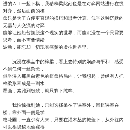
进的ＡＩ一起下棋，我猜梓柔此刻也是在对弈网站进行在线
对弈，然后面前的棋
盘只是为了方便更直观的摆棋和思考计算。似乎这种沉默的
无需与人交流的对弈，
能够让她短暂摆脱这个现实的世界，而能沉浸在一个只需要
思考，而不需要情绪
波动，能忘却一切现实痛楚的虚拟世界里。
沉浸在棋盘中的梓柔，看上去特别的娴静与平和，感受
不到任何一丝杂念，
似乎浸入那黑白素色的棋盘格局内，让我想起，曾经有人把
梓柔形容成是一副水
墨画，素雅到极致，就只剩下纯粹。
我怕惊扰到她，只能选择呆在了课室外，围棋课室在一
楼，靠外面一侧是学
校花圃，一直少有人来，只要在灌木丛的掩盖下，从外往内
可以很隐秘地偷窥得