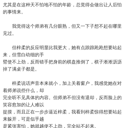
尤其是在这种天不怕地不怕的年龄，总觉得会做出让人后怕
的事情来。
我觉得这个师弟有几分眼熟，但又一下子想不起在哪里
见过。
但梓柔的反应明显比我更大，她有点踉踉跄跄想要站起
来，但雪白幼细的手
臂使不上劲，反而错手把身前的棋盘推倒了，棋子淅淅沥沥
掉了满桌子都是。
梓柔说话声音本来就小，加上关着窗户，我感觉她在对
着师弟说些什么，却
完全听不见具体的内容。但师弟不但没有退却，反而脸上的
笑容愈加的让人难以
捉摸，而且正在一步步逼近梓柔，我看到梓柔惊得想要站起
来躲开，可是似乎越
是紧张害怕，她就越使不上劲，完全站不起来。