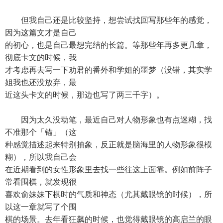
但我自己还是比较坚持，想尝试找回写那些年的感觉，
因为这篇文才是自己
的初心，也是自己最想完结的长篇。等那些年再多更几章，
彻底卡文的时候，我
才考虑再去写一下劝君的番外和学姐的噩梦（没错，其实学
姐我也还没放弃，最
近这头卡文的时候，那边也写了两三千字）。
因为太久没动笔，最近自己对人物形象也有点迷糊，找
不准那个「锚」（这
种感觉描述起来特别抽象，反正就是脑海里的人物形象很模
糊），所以我自己会
在近期看到的女性形象里去找一些往这上面靠。例如前阵子
常看围棋，就发现很
喜欢俞妹妹下棋时的气质和神态（尤其戴眼镜的时候），所
以这一章就写了个围
棋的场景。去年看狂飙的时候，也觉得戴眼镜的高启兰的眼