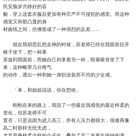
民安脸岁月静好的容
貌，穿上这套衣服后更加有种庄严不可侵犯的感觉。而这种
感觉又和那凸显的身
材曲线之间，仿佛形成了一种强烈的反差……
就在我胡思乱想走神的时候，苏老师已经在我面前拉开
椅子坐下，把一杯果
茶放到我面前，而她自己则拿着另一杯，咬着吸管坐了下
来，这种略带几分稚气
的动作，透出一种和她一身职业装所不符的少女感。
「来，和姐姐说说，你在想啥」
刚刚在来的路上，我说了一些最近我感觉的最近梓柔的
变化，但苏老师不可
置否，只是说因为进入高三，所有人压力都很大，很难再像
高二时那样无忧无虑，
尤其是像梓柔这样的尖子生，叠加了高二末尾生病缺的课，