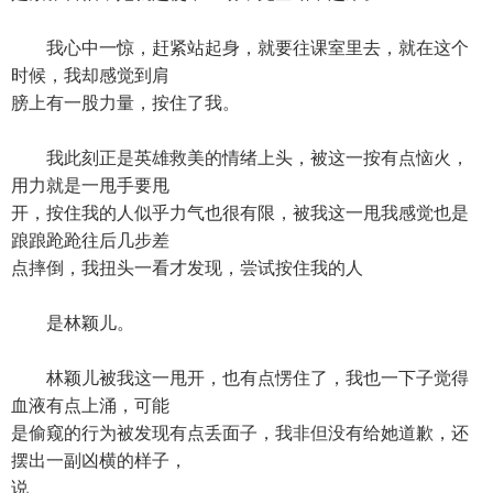
我心中一惊，赶紧站起身，就要往课室里去，就在这个
时候，我却感觉到肩
膀上有一股力量，按住了我。
我此刻正是英雄救美的情绪上头，被这一按有点恼火，
用力就是一甩手要甩
开，按住我的人似乎力气也很有限，被我这一甩我感觉也是
踉踉跄跄往后几步差
点摔倒，我扭头一看才发现，尝试按住我的人
是林颖儿。
林颖儿被我这一甩开，也有点愣住了，我也一下子觉得
血液有点上涌，可能
是偷窥的行为被发现有点丢面子，我非但没有给她道歉，还
摆出一副凶横的样子，
说