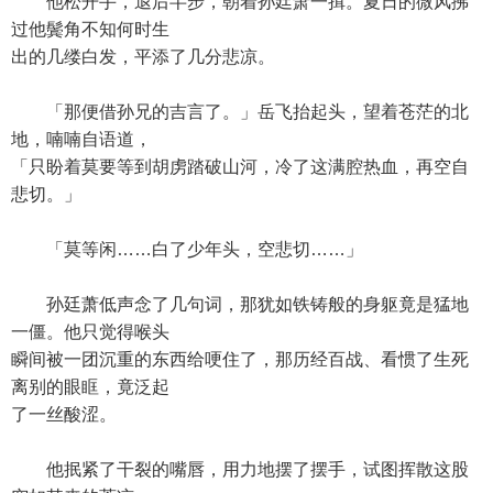
他松开手，退后半步，朝着孙廷萧一揖。夏日的微风拂
过他鬓角不知何时生
出的几缕白发，平添了几分悲凉。
「那便借孙兄的吉言了。」岳飞抬起头，望着苍茫的北
地，喃喃自语道，
「只盼着莫要等到胡虏踏破山河，冷了这满腔热血，再空自
悲切。」
「莫等闲……白了少年头，空悲切……」
孙廷萧低声念了几句词，那犹如铁铸般的身躯竟是猛地
一僵。他只觉得喉头
瞬间被一团沉重的东西给哽住了，那历经百战、看惯了生死
离别的眼眶，竟泛起
了一丝酸涩。
他抿紧了干裂的嘴唇，用力地摆了摆手，试图挥散这股