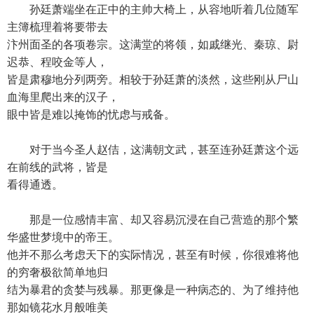
孙廷萧端坐在正中的主帅大椅上，从容地听着几位随军
主簿梳理着将要带去
汴州面圣的各项卷宗。这满堂的将领，如戚继光、秦琼、尉
迟恭、程咬金等人，
皆是肃穆地分列两旁。相较于孙廷萧的淡然，这些刚从尸山
血海里爬出来的汉子，
眼中皆是难以掩饰的忧虑与戒备。
对于当今圣人赵佶，这满朝文武，甚至连孙廷萧这个远
在前线的武将，皆是
看得通透。
那是一位感情丰富、却又容易沉浸在自己营造的那个繁
华盛世梦境中的帝王。
他并不那么考虑天下的实际情况，甚至有时候，你很难将他
的穷奢极欲简单地归
结为暴君的贪婪与残暴。那更像是一种病态的、为了维持他
那如镜花水月般唯美