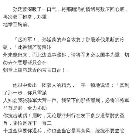
孙廷萧深吸了一口气，将那翻涌的情绪尽数压回心底，
再次双手抱拳，郑重
地举至胸前。
「岳将军！」孙廷萧的声音恢复了那股杀伐果断的冷
硬，「此番我若暂留汴
州未能归来，而北边战事骤起，请将军务必以国事为重！切
勿去在意那些只会在
朝堂上摇唇鼓舌的言官口舌！」
他眼中爆出一团骇人的精光，一字一顿地说道：「真到
了那一步，你只需派
人知会我骁骑军大营一声。我留下的那些部属，必将唯将军
马首是瞻，全力协助
你抗击胡虏！届时，无论那汴州行在发下多少道掣肘的圣
旨，哪怕是连下一百二
十道金牌要你退兵，你也全当它是耳旁风，统统不要去管