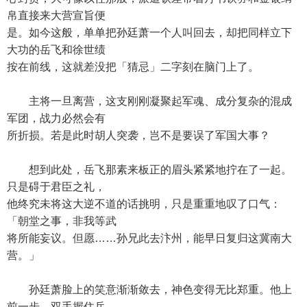
帛直接来大营宣旨便
是。如今这般，单单把孙廷萧一个人叫回去，却把同样立下
大功的岳飞和徐世绩
按在前线，这就差没把「猜忌」二字刻在脑门上了。
主将一旦离营，这支刚刚凝聚起军魂、成分复杂的混成
军团，战力必然会有
所折损。若是此时胡人突袭，岂不是要误了军国大事？
想到此处，岳飞那素来板正的眉头紧紧地拧在了一起。
只是碍于君臣之礼，
他终究未将这大逆不道的话挑明，只是重重地叹了口气：
「朝堂之事，非我等武
将所能妄议。但愿……孙兄此去汴州，能早日复归这冀南大
营。」
孙廷萧脸上的笑意渐渐敛去，神色变得无比郑重。他上
前一步，双手握住岳