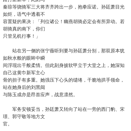
秦琼等骁骑军三大将齐齐跨出一步，抱拳应诺。孙廷萧目光
如炬，语气中透着不
容置疑的果决：「列位诸公！幽燕胡骑必定会有所异动。若
胡骑真的南下，你们
只管见机行事！」
站在另一侧的张宁薇听到要与孙廷萧分别，那双原本犹
如秋水般的眼眸中瞬
间浮现出千般柔情。但此刻身披软甲立于大堂之上，她深知
自己这黄巾新军主心
骨的担子有多重。她强压下心头的缱绻，干脆地拱手领命，
站在她身后的刘黑闼
与陈玉成亦是昂首应声，战意凛然。
军务安顿妥当，孙廷萧又转向了站在一旁的西门豹、宋
璟、郭守敬等地方文
官。