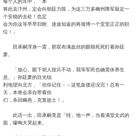
每个人的耳中，「本
将此去汴州，定会向朝廷力陈，为这三万多幽州降军敲定一
个安稳的去处！也定
会为你这等早早归附、迷途知返的将领博一个堂堂正正的职
位！」
田承嗣浑身一震，那双布满血丝的眼睛死死盯着孙廷
萧。
「放心。眼下胡人按兵不动，我等军民也确需休养生
息。」孙廷萧的目光锐
利地望向北方，「但你记住－－这笔血债还没完！总有一
天，本将会亲自带着你
们，杀回幽燕，克复故土！」
此话一出，田承嗣竟是「哇」地一声，当着满堂文武的
面，嚎啕大哭起来。