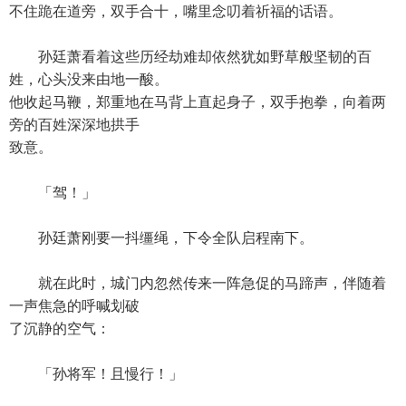
不住跪在道旁，双手合十，嘴里念叨着祈福的话语。
孙廷萧看着这些历经劫难却依然犹如野草般坚韧的百
姓，心头没来由地一酸。
他收起马鞭，郑重地在马背上直起身子，双手抱拳，向着两
旁的百姓深深地拱手
致意。
「驾！」
孙廷萧刚要一抖缰绳，下令全队启程南下。
就在此时，城门内忽然传来一阵急促的马蹄声，伴随着
一声焦急的呼喊划破
了沉静的空气：
「孙将军！且慢行！」