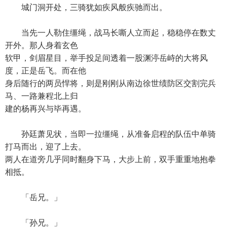
城门洞开处，三骑犹如疾风般疾驰而出。
当先一人勒住缰绳，战马长嘶人立而起，稳稳停在数丈
开外。那人身着玄色
软甲，剑眉星目，举手投足间透着一股渊渟岳峙的大将风
度，正是岳飞。而在他
身后随行的两员悍将，则是刚刚从南边徐世绩防区交割完兵
马、一路兼程北上归
建的杨再兴与毕再遇。
孙廷萧见状，当即一拉缰绳，从准备启程的队伍中单骑
打马而出，迎了上去。
两人在道旁几乎同时翻身下马，大步上前，双手重重地抱拳
相抵。
「岳兄。」
「孙兄。」