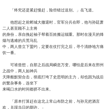
「终究还是紧赶慢赶，险些错过送别。」岳飞道。
他想起之前邺城大撤退时，官军分兵在即，他与孙廷萧
二人甚至顾不上主将
的身份，亲自挽起袖子帮着百姓搬运辎重。那时在漫天的烽
烟与逃难的兵荒马乱
中，两人曾立下盟约，定要在仗打完之后，寻个清静地方痛
饮一番。
可谁曾想，自那之后战局瞬息万变。哪怕是后来在邢州
之战中，两人如神兵
天降般默契合击，彻底打垮了史思明的主力，却也因为战后
的繁杂事务，连坐下
来喝口水的时间都挤不出来。
「原本打算赶在这北上常山布防之前，与孙兄把酒言
欢，兑现当日的期许。」