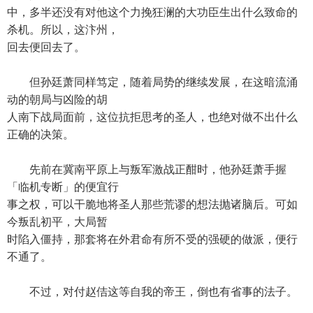
中，多半还没有对他这个力挽狂澜的大功臣生出什么致命的
杀机。所以，这汴州，
回去便回去了。
但孙廷萧同样笃定，随着局势的继续发展，在这暗流涌
动的朝局与凶险的胡
人南下战局面前，这位抗拒思考的圣人，也绝对做不出什么
正确的决策。
先前在冀南平原上与叛军激战正酣时，他孙廷萧手握
「临机专断」的便宜行
事之权，可以干脆地将圣人那些荒谬的想法抛诸脑后。可如
今叛乱初平，大局暂
时陷入僵持，那套将在外君命有所不受的强硬的做派，便行
不通了。
不过，对付赵佶这等自我的帝王，倒也有省事的法子。