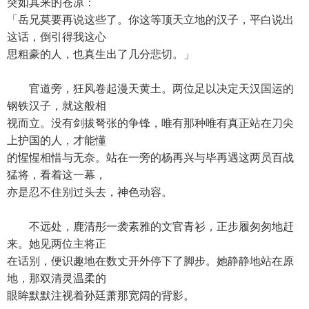
突如其来的苍凉：
「岳兄莫要再说这些了。你这等顶天立地的汉子，平白说出
这话，倒引得我这心
思粗豪的人，也真生出了几分悲切。」
官道旁，狂风卷起漫天黄土。两位足以决定天汉国运的
钢铁汉子，就这般相
视而立。没有剑拔弩张的争锋，唯有那种唯有真正站在刀尖
上护国的人，才能懂
的惺惺相惜与无奈。站在一旁的杨再兴与毕再遇这两员百战
猛将，看着这一幕，
亦是忍不住别过头去，神色动容。
不远处，鹿清彤一袭素雅的文官青衫，正步履匆匆地赶
来。她见两位主将正
在话别，便识趣地在数丈开外停下了脚步。她静静地站在原
地，那双清灵温柔的
眼眸默默注视着孙廷萧那宽阔的背影。