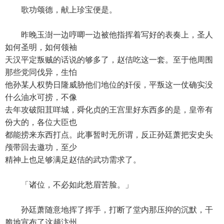
歌功颂德，献上珍宝便是。
昨晚玉澍一边哼唧一边被他指挥着写好的表奏上，圣人
如何圣明，如何领袖
天汉平定叛贼的话说的够多了，赵佶吃这一套。至于他周围
那些党同伐异，生怕
他孙某人权势日隆威胁他们地位的奸佞，平叛这一仗确实没
什么油水可捞，不像
去年攻破阳苴咩城，舜化贞的王宫里好东西多的是，皇帝有
份大的，各位大臣也
都能捞来东西打点。此事暂时无所谓，反正孙廷萧把安史头
颅带回去邀功，至少
精神上也足够满足赵佶的武功需求了。
「诸位，不必如此愁眉苦脸。」
孙廷萧随意地挥了挥手，打断了堂内那压抑的沉默，干
脆地宣布了这趟汴州