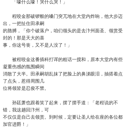
「嚎什么嚎！哭什么哭！」
程咬金那破锣般的嗓门突兀地在大堂内炸响，他大步迈
出，一把扯住田承嗣
的胳膊，「你个破落户，咱们领头的是去汴州面圣、领赏受
封的！那是天大的喜
事，你这号丧，又不是人没了！」
被程咬金这番插科打诨的粗话一搅和，原本大堂内有些
凝重伤感的氛围瞬间
消散了大半。田承嗣胡乱抹了把脸上的鼻涕眼泪，抽搭着点
了点头，惹得周围几
位将领皆是忍俊不禁。
孙廷萧也跟着笑了起来，摆了摆手道：「老程说的不
错，我这趟回汴州，可
不仅仅是自己去领赏。到时候，定要让圣人给在座的各位都
加官进爵！」