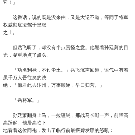
它！」
这番话，说的既是没来由，又是大逆不道，等同于将军
权威彻底凌驾于皇权
之上。
但岳飞听了，却没有半点责怪之意。他迎着孙廷萧的目
光，凝重地点了点头。
「功名利禄，不过尘土。」岳飞沉声回道，语气中有着
虽千万人吾往矣的决
绝，「愿君此去汴州，万事顺遂，早日归营。」
「岳将军。」
孙廷萧翻身上马，一拉缰绳，那战马长嘶一声，前蹄高
高跃起。他居高临下
地看着这位同袍，发出了临行前最振聋发聩的怒吼：