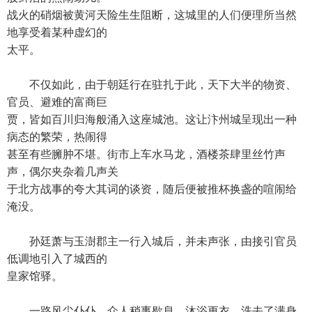
战火的硝烟被黄河天险生生阻断，这城里的人们便理所当然
地享受着某种虚幻的
太平。
不仅如此，由于朝廷行在驻扎于此，天下大半的物资、
官员、避难的富商巨
贾，皆如百川归海般涌入这座城池。这让汴州城呈现出一种
病态的繁荣，热闹得
甚至有些臃肿不堪。街市上车水马龙，酒楼茶肆里丝竹声
声，偶尔夹杂着几声关
于北方战事的夸大其词的谈资，随后便被推杯换盏的喧闹给
淹没。
孙廷萧与玉澍郡主一行入城后，并未声张，由接引官员
低调地引入了城西的
皇家馆驿。
一路风尘仆仆，众人稍事歇息，沐浴更衣，洗去了满身