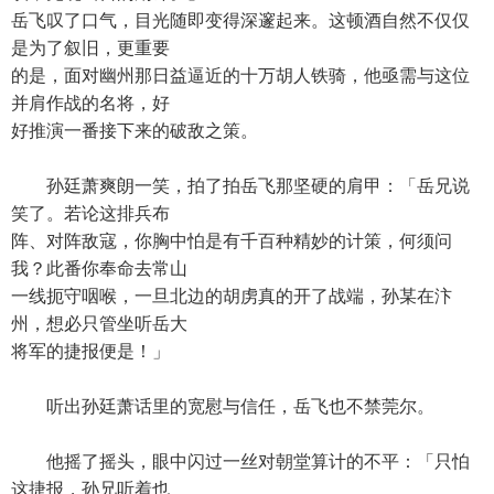
岳飞叹了口气，目光随即变得深邃起来。这顿酒自然不仅仅
是为了叙旧，更重要
的是，面对幽州那日益逼近的十万胡人铁骑，他亟需与这位
并肩作战的名将，好
好推演一番接下来的破敌之策。
孙廷萧爽朗一笑，拍了拍岳飞那坚硬的肩甲：「岳兄说
笑了。若论这排兵布
阵、对阵敌寇，你胸中怕是有千百种精妙的计策，何须问
我？此番你奉命去常山
一线扼守咽喉，一旦北边的胡虏真的开了战端，孙某在汴
州，想必只管坐听岳大
将军的捷报便是！」
听出孙廷萧话里的宽慰与信任，岳飞也不禁莞尔。
他摇了摇头，眼中闪过一丝对朝堂算计的不平：「只怕
这捷报，孙兄听着也