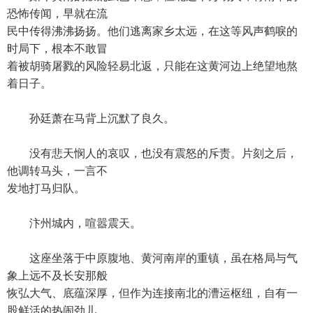
恐怖传闻，早就在流
民中传得沸沸扬扬。他们逃离家乡太远，在这等风声鹤唳的
时局下，根本不敢冒
着被胡骑屠戮的风险轻易北返，只能在这黄河边上绝望地熬
着日子。
孙廷萧在马背上沉默了良久。
没有悲天悯人的哀叹，也没有震怒的斥责。片刻之后，
他调转马头，一言不
发地打马归队。
汴州城内，喧嚣震天。
这座坐落于中原腹地、黄河南岸的重镇，虽在格局与气
象上远不及长安那般
恢弘大气、底蕴深厚，但作为连接南北的漕运枢纽，自有一
股鲜活的热闹劲儿。