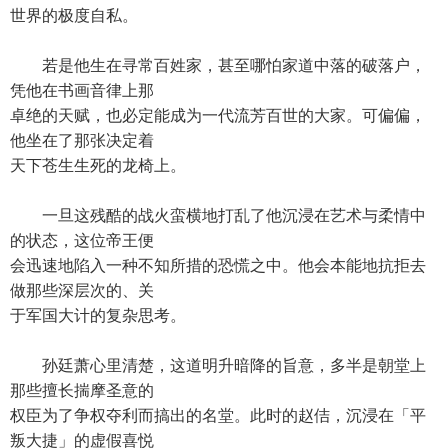
世界的极度自私。
若是他生在寻常百姓家，甚至哪怕家道中落的破落户，
凭他在书画音律上那
卓绝的天赋，也必定能成为一代流芳百世的大家。可偏偏，
他坐在了那张决定着
天下苍生生死的龙椅上。
一旦这残酷的战火蛮横地打乱了他沉浸在艺术与柔情中
的状态，这位帝王便
会迅速地陷入一种不知所措的恐慌之中。他会本能地抗拒去
做那些深层次的、关
于军国大计的复杂思考。
孙廷萧心里清楚，这道明升暗降的旨意，多半是朝堂上
那些擅长揣摩圣意的
权臣为了争权夺利而搞出的名堂。此时的赵佶，沉浸在「平
叛大捷」的虚假喜悦