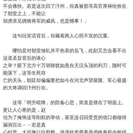
不会痛快。若是这次回了汴州，你真被那等高官厚禄给拴在
了朝堂之上，不能让
胡虏亲见骁骑将军的威风，也是憾事！」
这句玩笑话背后，却藏着两人心照不宣的沉重。
哪怕是对朝堂倾轧并不热衷的岳飞，此刻又怎会看不出
这道圣旨背后的诛心
之举？眼下北方十万胡骑犹如悬在天汉头顶的利刃，随时可
能落下，这等生死存
亡的关头，朝廷却偏偏要把如今在河北声望最隆、军心最盛
的大将调回汴州行在。
这等「明升暗降」的防备心思，简直是摆在了明面上。
更让人心寒的是，赵
佶为了掩饰这等削权的举动，甚至连召回受赏的借口都做得
漏洞百出－－若是真
心封赏，大可像以往那般，派遣钦差带着丹书铁券和金银绢