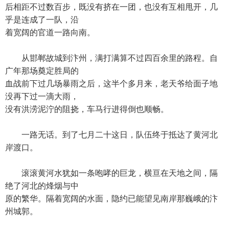
后相距不过数百步，既没有挤在一团，也没有互相甩开，几
乎是连成了一队，沿
着宽阔的官道一路向南。
从邯郸故城到汴州，满打满算不过四百余里的路程。自
广年那场奠定胜局的
血战前下过几场暴雨之后，这半个多月来，老天爷给面子地
没再下过一滴大雨，
没有洪涝泥泞的阻挠，车马行进得倒也顺畅。
一路无话。到了七月二十这日，队伍终于抵达了黄河北
岸渡口。
滚滚黄河水犹如一条咆哮的巨龙，横亘在天地之间，隔
绝了河北的烽烟与中
原的繁华。隔着宽阔的水面，隐约已能望见南岸那巍峨的汴
州城郭。