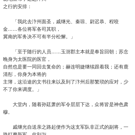
之行的安排：
「我此去汴州面圣，戚继光、秦琼、尉迟恭、程咬
金……各位将军各司其职，
冀南的军务决不可有半分松懈。」
「至于随行的人员……玉澍郡主本就是奉旨回朝；苏念
晚身为太医院的医官，
自然也是要一同回去复命的；赫连明婕继续跟着我；还有鹿
清彤，你身为本将的
主簿，这沿途的文书往来以及到了汴州后那繁琐的应对，少
不了你来调度。」
大堂内，随着孙廷萧的军令层层下达，众将皆是神色肃
穆。
戚继光自送亲之路起便作为这支军队非正式的副将，一
路打磨新军，此刻与