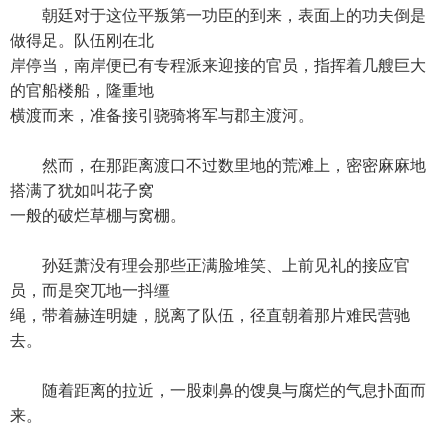
朝廷对于这位平叛第一功臣的到来，表面上的功夫倒是
做得足。队伍刚在北
岸停当，南岸便已有专程派来迎接的官员，指挥着几艘巨大
的官船楼船，隆重地
横渡而来，准备接引骁骑将军与郡主渡河。
然而，在那距离渡口不过数里地的荒滩上，密密麻麻地
搭满了犹如叫花子窝
一般的破烂草棚与窝棚。
孙廷萧没有理会那些正满脸堆笑、上前见礼的接应官
员，而是突兀地一抖缰
绳，带着赫连明婕，脱离了队伍，径直朝着那片难民营驰
去。
随着距离的拉近，一股刺鼻的馊臭与腐烂的气息扑面而
来。