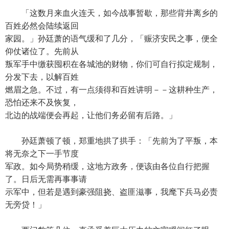
「这数月来血火连天，如今战事暂歇，那些背井离乡的
百姓必然会陆续返回
家园。」孙廷萧的语气缓和了几分，「赈济安民之事，便全
仰仗诸位了。先前从
叛军手中缴获囤积在各城池的财物，你们可自行拟定规制，
分发下去，以解百姓
燃眉之急。不过，有一点须得和百姓讲明－－这耕种生产，
恐怕还来不及恢复，
北边的战端便会再起，让他们务必留有后路。」
孙廷萧顿了顿，郑重地拱了拱手：「先前为了平叛，本
将无奈之下一手节度
军政。如今局势稍缓，这地方政务，便该由各位自行把握
了。日后无需再事事请
示军中，但若是遇到豪强阻挠、盗匪滋事，我麾下兵马必责
无旁贷！」