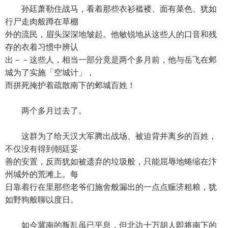
孙廷萧勒住战马，看着那些衣衫褴褛、面有菜色、犹如
行尸走肉般蹲在草棚
外的流民，眉头深深地皱起。他敏锐地从这些人的口音和残
存的衣着习惯中辨认
出－－这些人，相当一部分竟是两个多月前，他与岳飞在邺
城为了实施「空城计」，
而拼死掩护着疏散南下的邺城百姓！
两个多月过去了。
这群为了给天汉大军腾出战场、被迫背井离乡的百姓，
不仅没有得到朝廷妥
善的安置，反而犹如被遗弃的垃圾般，只能屈辱地蜷缩在汴
州城外的荒滩上。每
日靠着行在里那些老爷们施舍般漏出的一点点赈济粗粮，犹
如野狗般聊以度日。
如今冀南的叛乱虽已平息，但北边十万胡人即将南下的