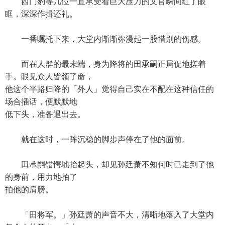
西门豹等几位一直承受着巨大压力的文官瞬间红了眼
眶，深深作揖还礼。
一番嘱托下来，大堂内渐渐弥漫起一股惜别的伤感。
而在人群的最末端，身为降将的田承嗣正局促地搓着
手。眼见众人皆领了命，
他这个半路归降的「外人」觉得自己实在不配在这种信任的
场合插话，便默默地
低下头，准备退出去。
就在这时，一阵沉稳的脚步声停在了他的面前。
田承嗣错愕地抬起头，却见孙廷萧不知何时已走到了他
的身前，用力地拍了
拍他的肩膀。
「田将军。」孙廷萧的声音不大，清晰地落入了大堂内