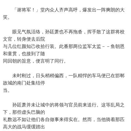
「谢将军！」堂内众人齐声高呼，爆发出一阵爽朗的大
笑。
眼见气氛活络，孙廷萧也不再拖沓，挥手散了这群将校
文官，转身便去后院
与几位红颜知己收拾行装。此番那两位监军太监－－鱼朝恩
和童贯，也接到了随
同回朝的旨意，便言明了同行。
未时刚过，日头稍稍偏西，一队精悍的车马便已在邯郸
故城的南门处集结停
当。
孙廷萧并未让城中的将领与官员前来送行。这等乱局之
下，那些虚头巴脑的
礼数远不如让他们各自做事来得实在。然而，当他骑着那匹
高大的战马缓缓踏出