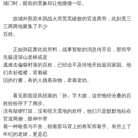
城门时，眼前的景象却让他微微一怔。
故城外那原本因战火而荒芜破败的官道两旁，此刻竟三
三两两地聚集了不少
百姓。
正如孙廷萧此前所料，战事暂歇的消息传开后，那些早
先躲进深山老林或是
逃难去偏僻村落的百姓，已经迫不及待地开始返回家园。他
们衣衫褴褛，背着破
旧的行囊，有的人挑着杂物，牵着老幼。
看见那面迎风招展的「孙」字大旗，这些饱经沧桑的百
姓纷纷停下了脚步。
没有敲锣打鼓，没有喧天震地的欢呼，他们只是默默地站在
官道两侧，眼神中带
着一种敬畏与不舍，朝着那马背上的将军挥着手。有些上了
年纪的老妪，更是忍