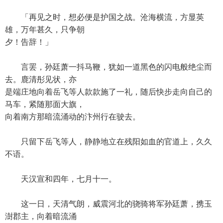
「再见之时，想必便是护国之战。沧海横流，方显英
雄，万年甚久，只争朝
夕！告辞！」
言罢，孙廷萧一抖马鞭，犹如一道黑色的闪电般绝尘而
去。鹿清彤见状，亦
是端庄地向着岳飞等人款款施了一礼，随后快步走向自己的
马车，紧随那面大旗，
向着南方那暗流涌动的汴州行在驶去。
只留下岳飞等人，静静地立在残阳如血的官道上，久久
不语。
天汉宣和四年，七月十一。
这一日，天清气朗，威震河北的骁骑将军孙廷萧，携玉
澍郡主，向着暗流涌