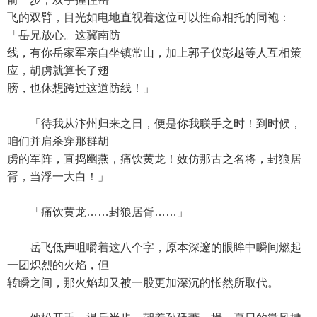
飞的双臂，目光如电地直视着这位可以性命相托的同袍：
「岳兄放心。这冀南防
线，有你岳家军亲自坐镇常山，加上郭子仪彭越等人互相策
应，胡虏就算长了翅
膀，也休想跨过这道防线！」
「待我从汴州归来之日，便是你我联手之时！到时候，
咱们并肩杀穿那群胡
虏的军阵，直捣幽燕，痛饮黄龙！效仿那古之名将，封狼居
胥，当浮一大白！」
「痛饮黄龙……封狼居胥……」
岳飞低声咀嚼着这八个字，原本深邃的眼眸中瞬间燃起
一团炽烈的火焰，但
转瞬之间，那火焰却又被一股更加深沉的怅然所取代。