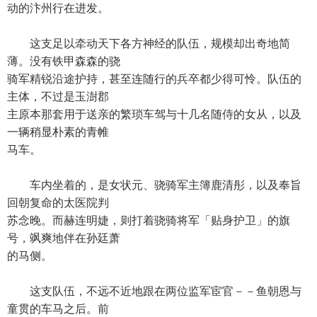
动的汴州行在进发。
这支足以牵动天下各方神经的队伍，规模却出奇地简
薄。没有铁甲森森的骁
骑军精锐沿途护持，甚至连随行的兵卒都少得可怜。队伍的
主体，不过是玉澍郡
主原本那套用于送亲的繁琐车驾与十几名随侍的女从，以及
一辆稍显朴素的青帷
马车。
车内坐着的，是女状元、骁骑军主簿鹿清彤，以及奉旨
回朝复命的太医院判
苏念晚。而赫连明婕，则打着骁骑将军「贴身护卫」的旗
号，飒爽地伴在孙廷萧
的马侧。
这支队伍，不远不近地跟在两位监军宦官－－鱼朝恩与
童贯的车马之后。前