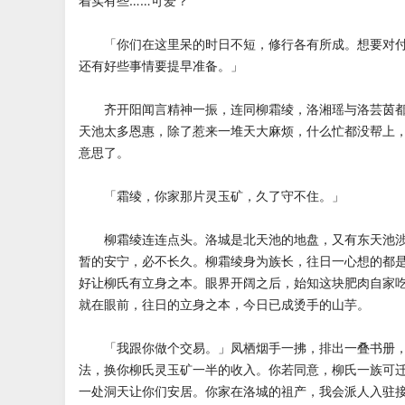
着实有些……可爱？
「你们在这里呆的时日不短，修行各有所成。想要对付
还有好些事情要提早准备。」
齐开阳闻言精神一振，连同柳霜绫，洛湘瑶与洛芸茵都
天池太多恩惠，除了惹来一堆天大麻烦，什么忙都没帮上
意思了。
「霜绫，你家那片灵玉矿，久了守不住。」
柳霜绫连连点头。洛城是北天池的地盘，又有东天池涉
暂的安宁，必不长久。柳霜绫身为族长，往日一心想的都
好让柳氏有立身之本。眼界开阔之后，始知这块肥肉自家
就在眼前，往日的立身之本，今日已成烫手的山芋。
「我跟你做个交易。」凤栖烟手一拂，排出一叠书册，
法，换你柳氏灵玉矿一半的收入。你若同意，柳氏一族可
一处洞天让你们安居。你家在洛城的祖产，我会派人入驻