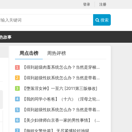
登录
注册
搜索
色故事
周点击榜
周热评榜
【得到超级肉畜系统怎么办？当然是穿梭时空，享受古今美女的肉体啦】03
【得到超级性奴系统怎么办？当然是带着各种美女明星性奴穿梭时空，祸国殃民啦】06
【墮落淫女神】一至六 [2011第三版修改]
【我的同学小爸爸】（十六）（淫母之轮奸暴虐）
【得到超级性奴系统怎么办？当然是带着各种美女明星性奴穿梭时空，祸国殃民啦】（02）
【美少妇律师白京香一家的男性事情】（漫改小说，第九章，泡泡浴+姐妹3P+母女4P）
【御姐女警外篇】 无尽紧缚轮奸地狱