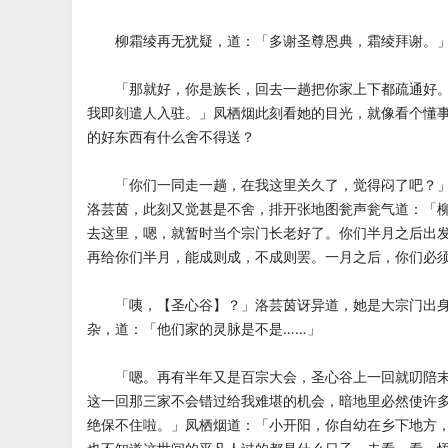
柳霜绫再无犹疑，道：「多谢圣尊恩典，霜绫拜谢。
「那就好，你是族长，回去一趟把你家上下都疏通好。
我即刻遣人入驻。」凤栖烟此刻看她的目光，就像看个懂
的好东西有什么舍不得送？
「你们一同走一趟，在我这里关久了，觉得闷了吧？」
洛芸茵，此刻又觉甚是不舍，排开张地图瓮声瓮气道：「
去这里，嗯，就暂时当个宗门长老好了。你们半月之后出
再给你们半月，能成则成，不成则罢。一月之后，你们必
「咦，【圣心谷】？」洛芸茵讶异道，她是大宗门出身
杂，道：「他们家的灵脉是不是……」
「嗯。再有半年又是百宗大会，圣心谷上一回就叨陪末
这一回那三家不会错过给我难堪的机会，暗地里必然使许
绝保不住啦。」凤栖烟道：「小开阳，你自幼在乡下地方