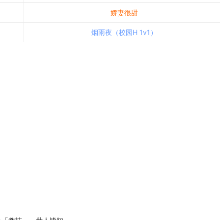
娇妻很甜
烟雨夜（校园H 1v1）