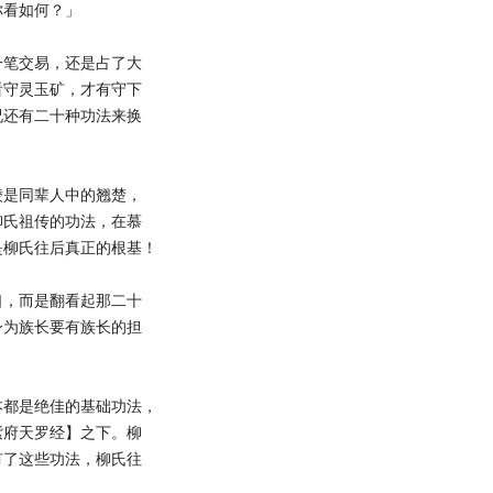
你看如何？」
笔交易，还是占了大
看守灵玉矿，才有守下
况还有二十种功法来换
是同辈人中的翘楚，
柳氏祖传的功法，在慕
是柳氏往后真正的根基！
，而是翻看起那二十
身为族长要有族长的担
都是绝佳的基础功法，
紫府天罗经】之下。柳
有了这些功法，柳氏往