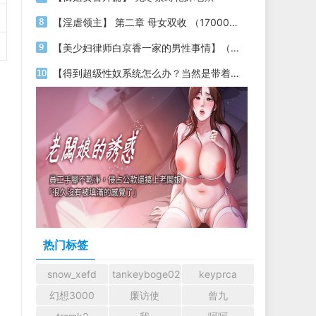
【淫虐领主】 第二章 母女双收 （17000字）
【美少妇律师白京香一家的男性事情】（第十七章 生死单挑+凌辱&色诱+性奴妈妈+变态母控+插图）
【得到超级性奴系统怎么办？当然是带着各种美女明星性奴穿梭时空，祸国殃民啦】04
热门标签
snow_xefd
tankeyboge0204
keyprca
幻想3000
廉访使
曾九