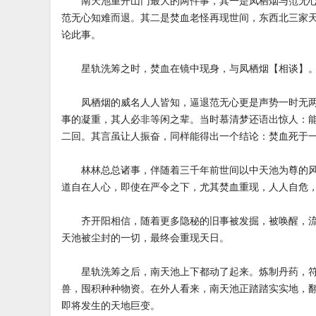
南天池重开山门最大的两件事，其一是凤栖烟与范无心
范无心知难而退。其二是焚血老怪再现世间，东西北三家
论此事。
星轨洗筹之时，焚血在镜中现身，与凤栖烟【相谈】。
凤栖烟的威名人人皆知，逼退范无心更是声势一时无两
事的凝重，其人必非等闲之辈。当时慕清梦还语出惊人：
二回。其言虽让人振奋，同样能得出一个结论：焚血死于
林林总总诸事，伴随着三千年前世间以中天池为尊的风
道自在人心，即使在严令之下，尤其焚血重现，人人自危
齐开阳相信，随着更多隐秘的旧事被发掘，被唤醒，流
天池被尘封的一切，最终会重现天日。
星轨洗筹之后，南天池上下都动了起来。炼制丹药，符
兽，囤积种种物资。在外人看来，南天池正踏踏实实地，
即将发生的天地巨变。