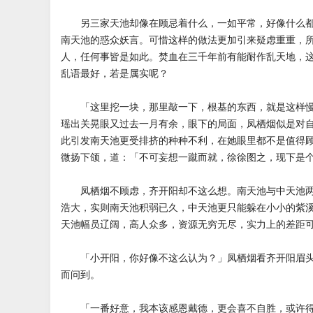
另三家天池却像在顾忌着什么，一如平常，好像什么都
南天池的惑众妖言。可惜这样的做法更加引来疑虑重重，
人，任何事皆是如此。焚血在三千年前有能耐作乱天地，
乱语最好，若是属实呢？
「这里挖一块，那里敲一下，根基的东西，就是这样慢
瑶出关晃眼又过去一月有余，眼下的局面，凤栖烟似是对
此引发南天池更受排挤的种种不利，在她眼里都不是值得
微扬下颌，道：「不可妄想一蹴而就，徐徐图之，现下是
凤栖烟不顾虑，齐开阳却不这么想。南天池与中天池两
浩大，实则南天池积弱已久，中天池更只能躲在小小的紫
天池幅员辽阔，高人众多，资源无穷无尽，实力上的差距
「小开阳，你好像不这么认为？」凤栖烟看齐开阳眉头
而问到。
「一番好意，我本该感恩戴德，更会喜不自胜，或许得