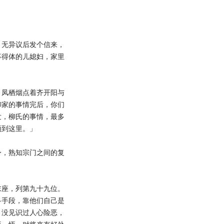
」
无异议后发个信来，
事得体的儿媳妇，家里
凤栖烟点着齐开阳与
柳家的事情完后，你们
发，柳氏的事情，最多
须到这里。」
，熟知宗门之间的复
座，列第九十九位。
多手段，靠他们自己是
，没见识过人心险恶，