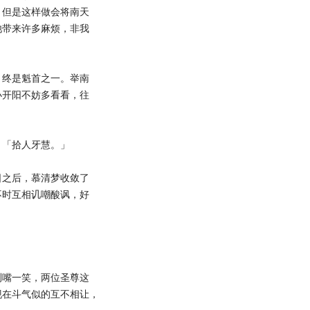
，但是这样做会将南天
池带来许多麻烦，非我
终是魁首之一。举南
小开阳不妨多看看，往
「拾人牙慧。」
之后，慕清梦收敛了
不时互相讥嘲酸讽，好
嘴一笑，两位圣尊这
现在斗气似的互不相让，