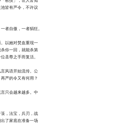
「教技」，世人皆知
天池皆有严令，不许议
一者自傲，一者狷狂。
。以她对焚血重现一
能杀你一回，就能杀第
一位圣尊之手而复活。
言风语开始流传。公
，再严的令又有何用？
言只会越来越多。中
箓，法宝，兵刃，战
翻出了家底在准备一场