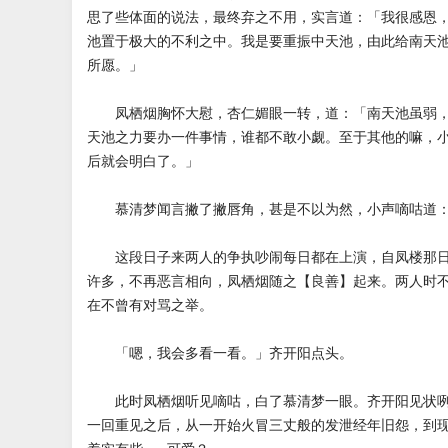
思了些体面的说法，最终弃之不用，实言道：「我很感恩
池置于极大的不利之中。我是要重振中天池，由此给南天
所愿。」
凤栖烟胸怀大慰，杏仁媚眼一转，道：「南天池虽弱，
天池之力要办一件事情，谁都不敢小觑。至于其他的嘛，
后就会明白了。」
慕清梦闻言撇了撇唇角，甚是不以为然，小声嘀咕道：
这段日子来两人的争执吵闹每日都在上演，自凤楼那日
许多，不再恶言相向，凤栖烟随之【良善】起来。两人时
在不曾有对骂之举。
「嗯，我会多看一看。」齐开阳点头。
此时凤栖烟听见嘀咕，白了慕清梦一眼。齐开阳见状咧
一回重见之后，从一开始火冒三丈般的发泄经年旧怨，到