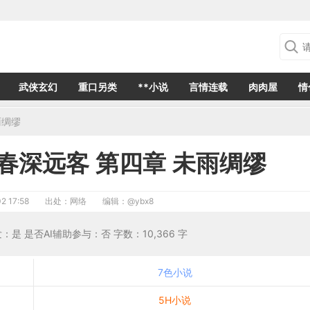
武侠玄幻
重口另类
**小说
言情连载
肉肉屋
情
雨绸缪
春深远客 第四章 未雨绸缪
2 17:58
出处：网络
编辑：
@ybx8
发：是 是否AI辅助参与：否 字数：10,366 字
7色小说
5H小说