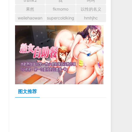
trsmk2
我
呵呵
果然
fkmomo
以性的名义
weilehaowan
supercoldking
hmhjhc
图文推荐