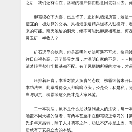
之后，我们还有命在，洛城的祖产你们愿意回去就回去。
柳霜绫心下大喜，已是肯了。正如凤栖烟所言，这是一
便宜的，极划算的交易。凤栖烟派遣精兵强将入驻柳府，
来的可能。南天池给的洞天，绝不可能比柳府祖宅差。何
灵玉矿一半收入？
矿石迟早会挖完，但是高明的功法可遇不可求。柳霜绫
往日自视甚高。开了眼界之后，才深明自家的不足。－－
清梦眼里都打牢根基都不配。有了凤栖烟所赐的功法，才
压抑着狂喜，本着对族人负责的态度，柳霜绫暂未开口
本功法来。此举看得众人都暗暗点头，公是公，私是私，
当与职责。柳霜绫这么做才是大家风范。
二十本功法，虽不是什么足以修到圣人的法诀，每一本
涵盖不同天姿的修者，有两本甚至不在柳霜绫正修习的【
氏多年来羸弱，除了人才凋零之外，功法不济亦是主因。
后就有了安身立命的本钱。