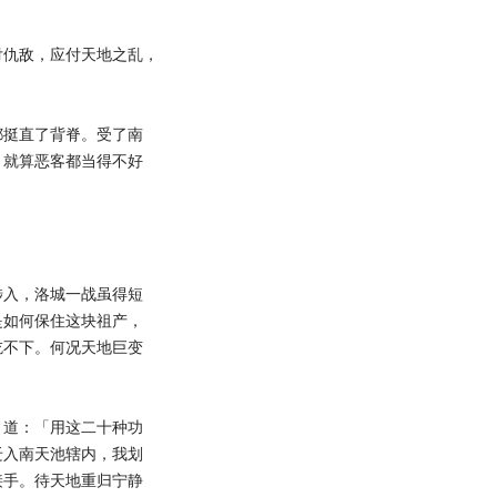
仇敌，应付天地之乱，
挺直了背脊。受了南
，就算恶客都当得不好
入，洛城一战虽得短
是如何保住这块祖产，
吃不下。何况天地巨变
道：「用这二十种功
迁入南天池辖内，我划
接手。待天地重归宁静