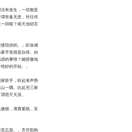
没有发生，一切都是
所谓有备无患，对任何
这一回呢？南天池胡言
慢毁掉的。」距洛湘
自家手笔很是自得。由
顾虑的事情？她骄傲地
个绝好的开始。」
家联手，听起来声势
溪山一隅。比起另三家
可谓咫尺天涯。
微锁，薄唇紧抿，笑
意忘形。」齐开阳构