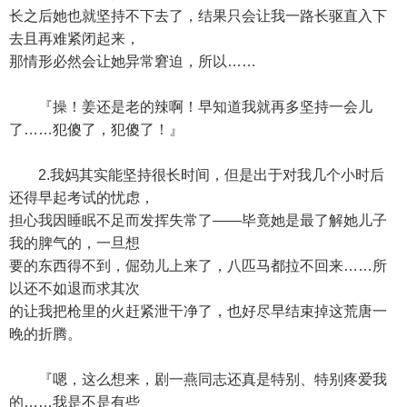
长之后她也就坚持不下去了，结果只会让我一路长驱直入下
去且再难紧闭起来，
那情形必然会让她异常窘迫，所以……
『操！姜还是老的辣啊！早知道我就再多坚持一会儿
了……犯傻了，犯傻了！』
2.我妈其实能坚持很长时间，但是出于对我几个小时后
还得早起考试的忧虑，
担心我因睡眠不足而发挥失常了——毕竟她是最了解她儿子
我的脾气的，一旦想
要的东西得不到，倔劲儿上来了，八匹马都拉不回来……所
以还不如退而求其次
的让我把枪里的火赶紧泄干净了，也好尽早结束掉这荒唐一
晚的折腾。
『嗯，这么想来，剧一燕同志还真是特别、特别疼爱我
的……我是不是有些