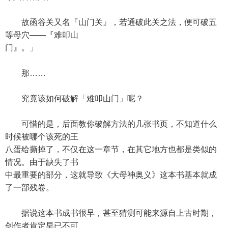
故函谷关又名『山门关』，若通破此关之法，便可破五
等母穴——『难叩山
门』。」
那……
究竟该如何破解「难叩山门」呢？
可惜的是，后面教你破解方法的几张书页，不知道什么
时候被哪个该死的王
八蛋给撕掉了，不仅在这一章节，在其它地方也都是类似的
情况。由于缺失了书
中最重要的部分，这就导致《大母神奥义》这本书基本就成
了一部残卷。
据说这本书成书很早，甚至猜测可能来源自上古时期，
创作者肯定早已不可