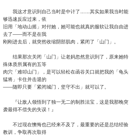
我这才意识到自己当时是中计了……其实如果我当时能
够迅速反应过来，依
旧用「地动山摇」对付她，她可能也就真的服软让我自由进
去了——而不是在我
刚刚进去后，就突然收缩阴部肌肉，紧闭了「山门」。
结果那次关闭「山门」让老妈忽然意识到了，原来她特
殊体质所属有的五等
肉穴「难叩山门」，是可以轻松在函谷关口就把我的「龟头
猛将」卡住并击退的
——随即只要「紧闭城门，坚守不出」就可以了。
『让敌人领悟到了独一无二的制胜法宝，这是我那晚突
袭最得不偿失的失误！』
不过现在懊悔也已经来不及了，最重要的还是总结经验
教训，争取再次取得