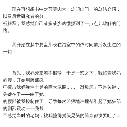
现在再想想书中对五等肉穴「难叩山门」的总结介绍，
以及后世研究者的分
析解释，我感觉自己或多或少略微摸到了一点点儿破解的门
路。
我开始在脑中复盘那晚在浴室中的依时间前后发生过的
一切：
首先，我妈死犟着不服输，于是一怒之下，我掐着我妈
的腰，开始用胯部疯
狂撞击我妈弹性十足的巨大屁股……「怼母尻」不是关键，
关键在于——由于她
的腰部被我控制住了，导致每次凶狠地冲撞都引起了她头部
的剧烈震动——我甚
至感觉当时的老妈，被我撞得摇头晃脑的简直都快要吐了：