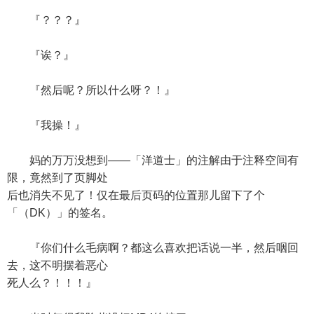
『？？？』
『诶？』
『然后呢？所以什么呀？！』
『我操！』
妈的万万没想到——「洋道士」的注解由于注释空间有
限，竟然到了页脚处
后也消失不见了！仅在最后页码的位置那儿留下了个
「（DK）」的签名。
『你们什么毛病啊？都这么喜欢把话说一半，然后咽回
去，这不明摆着恶心
死人么？！！！』