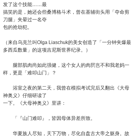
发了这个技能……最
搞笑的是，她还会些桑博格斗术，曾在基辅街头用「夺命剪
刀腿」夹晕过一名夺
包的抢劫犯。
（来自乌克兰叫Olga Liaschuk的美女创造了「一分钟夹爆最
多西瓜数量」的这项吉尼斯世界纪录。）
腿部肌肉尚如此强健，这个女人的肉屄岂不和我老妈一
样，更是「难叩山门」？
浴室之夜的第二天，我曾在模拟考试完后又翻出《大母
神奥义》仔细研读了
一下。《大母神奥义》里讲：
「『山门难叩』，皆因母体异差所致。
华夏族人尽知，天下万物，尽化自盘古大帝之躯身。故