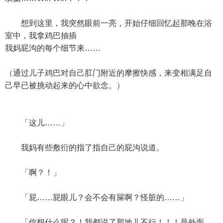
想到这里，我突然眼前一亮，开始仔细回忆起那晚在浴
室中，我拿鸡巴抽插
我妈屁沟的每个细节来……
（通过儿子鸡巴对自己肛门附近的摩擦快感，来变相满足自
己早已被挑动起来的心中欲念。）
「这儿……」
我妈有些敷衍的指了指自己的屁沟说道。
「啊？！」
「屁……屁眼儿？会不会有屎啊？怪脏的……」
「你想什么呢？！我都说了那地儿不行！！！是外面，