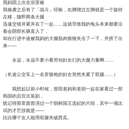
我妈因上次在浴室被
我偷袭之后有了「战斗」经验，右脚绕过左脚就是一个旋转
左移，随即两条大腿
迅速交错并紧并在了一起……这就导致我的龟头本来都要沿
着会阴部长驱直入了，
却在行进中途被我妈的大腿肌肉狠狠夹击了一下，并挤了出
来——
永远，永远不要小看劳动妇女们的大腿力量啊……
（长途公交车上一名穿旗袍的妇女突然夹紧了双腿……）
我想起以前小时候，曾陪老妈和老胡一起在家看过一部
韩国的后宫古装剧，
犹记得那里面曾演过一个朝鲜国王选妃的片段，其中一项比
试的才艺技能是——
比比哪个女人能用双腿夹破西瓜。