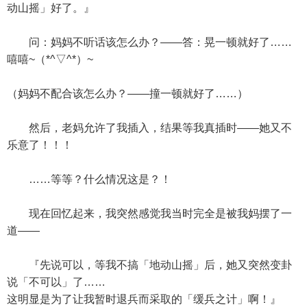
动山摇」好了。』
问：妈妈不听话该怎么办？——答：晃一顿就好了……
嘻嘻~（*^▽^*）~
（妈妈不配合该怎么办？——撞一顿就好了……）
然后，老妈允许了我插入，结果等我真插时——她又不
乐意了！！！
……等等？什么情况这是？！
现在回忆起来，我突然感觉我当时完全是被我妈摆了一
道——
『先说可以，等我不搞「地动山摇」后，她又突然变卦
说「不可以」了……
这明显是为了让我暂时退兵而采取的「缓兵之计」啊！』