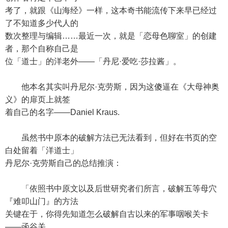
考了，就跟《山海经》一样，这本奇书能流传下来早已经过
了不知道多少代人的
数次整理与编辑……最近一次，就是「恋母色聊室」的创建
者，那个自称自己是
位「道士」的洋老外——「丹尼·爱吃·莎拉酱」。
他本名其实叫丹尼尔·克劳斯，因为这傻逼在《大母神奥
义》的扉页上就签
着自己的名字——Daniel Kraus.
虽然书中原本的破解方法已无法看到，但好在书页的空
白处留着「洋道士」
丹尼尔·克劳斯自己的总结推演：
「依照书中原文以及后世研究者们所言，破解五等母穴
『难叩山门』的方法
关键在于，你得先知道怎么破解自古以来的军事咽喉关卡
——函谷关。