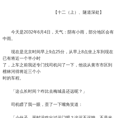
【十二（上）、隧道深处】
今天是2032年6月4日，天气：阴有小雨，部分地区会有
中雨。
现在是北京时间早上9点25分，从早上8点坐上车到现在
已有将近一个半小时
了，上车之前我还专门找司机问了一下，他说从黄市市区到
檀林河得将近三个小
时的车程。
「这么长时间？咋比去梅城县还远呢？」
司机瞟了我一眼，歪了一下嘴角笑道：
「小伙子，平时没咋出过远门吧？这远不远呐，不是光