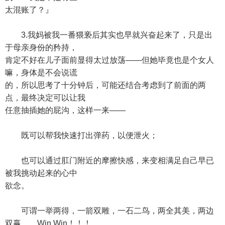
太混账了？』
3.我妈被我一番猥亵后其实也早就兴奋起来了，只是出
于母亲身份的矜持，
肯定不好在儿子面前显得太过放荡——但她毕竟也是个女人
嘛，身体是不会说谎
的，所以思考了十分钟后，可能还结合考虑到了前面的两
点，最终决定可以让我
任意抽插她的屁沟，这样一来——
既可以帮我快速打出弹药，以便泄火；
也可以通过肛门附近的摩擦快感，来变相满足自己早已
被我挑动起来的心中
欲念。
可谓一举两得，一箭双雕，一石二鸟，两全其美，两边
双赢……Win Win！！！