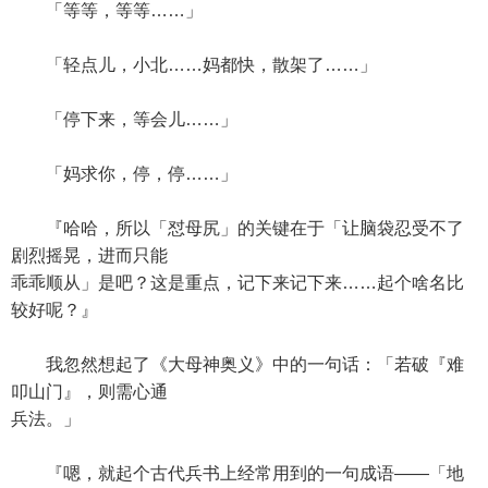
「等等，等等……」
「轻点儿，小北……妈都快，散架了……」
「停下来，等会儿……」
「妈求你，停，停……」
『哈哈，所以「怼母尻」的关键在于「让脑袋忍受不了
剧烈摇晃，进而只能
乖乖顺从」是吧？这是重点，记下来记下来……起个啥名比
较好呢？』
我忽然想起了《大母神奥义》中的一句话：「若破『难
叩山门』，则需心通
兵法。」
『嗯，就起个古代兵书上经常用到的一句成语——「地