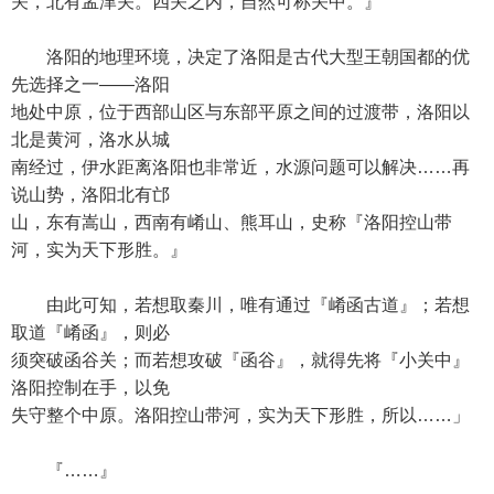
关，北有孟津关。四关之内，自然可称关中。』
洛阳的地理环境，决定了洛阳是古代大型王朝国都的优
先选择之一——洛阳
地处中原，位于西部山区与东部平原之间的过渡带，洛阳以
北是黄河，洛水从城
南经过，伊水距离洛阳也非常近，水源问题可以解决……再
说山势，洛阳北有邙
山，东有嵩山，西南有崤山、熊耳山，史称『洛阳控山带
河，实为天下形胜。』
由此可知，若想取秦川，唯有通过『崤函古道』；若想
取道『崤函』，则必
须突破函谷关；而若想攻破『函谷』，就得先将『小关中』
洛阳控制在手，以免
失守整个中原。洛阳控山带河，实为天下形胜，所以……」
『……』