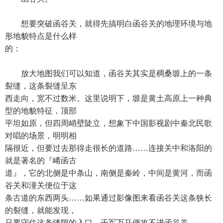
想要突破函谷关，就得先搞明白函谷关的地理环境与地
形地貌特点是什么样
的：
放大地图我们可以知道，函谷关其实是稠桑塬上的一条
裂缝，这条裂缝呈东
西走向，宽不过数米。这里说明下，塬是黄土高原上一种典
型的地貌特征，顶部
平坦如原，但四周峭壁陡立，想象下中国影视剧中秦北民歌
对唱的场景，明明相
隔很近，但要过去那得走很长的道路……连接关中和洛阳的
就是著名的『崤函古
道』，它的北侧是中条山，南侧是秦岭，中间是黄河，而函
谷关和潼关便位于这
条古道的东西两头……如果通过影像图来看函谷关这条狭长
的裂缝，就能发现，
只要守住这条缝隙的入口，千军万马便攻不进函谷关——