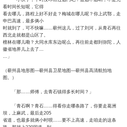
看时间长短呢，它得
看去哪儿，路程上好不好走？梅城在哪儿呢？你上武鄂，走
申巴高速，最多俩小
时就到了，可不快嘛……蕲州这儿，过了刘河，从青石再往
西北走就都是山区了。
檀林在哪儿嘞？大同水库东边呢么，再往前走都到弥陀，人
徽省地界儿上去了…
…」
（蕲州县地形图—蕲州县卫星地图—蕲州县高清航拍地
图。）
「那……师傅，去青石镇得多长时间？」
「青石啊？青石……得看你走哪条路了，你要走葛洲
坝，上麻武，最后走205
省道，也最多就俩小时呗……要不上高速，走咱走的这条