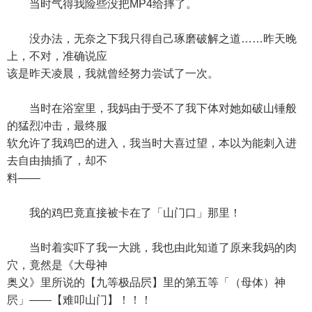
当时气得我险些没把MP4给摔了。
没办法，无奈之下我只得自己琢磨破解之道……昨天晚
上，不对，准确说应
该是昨天凌晨，我就曾经努力尝试了一次。
当时在浴室里，我妈由于受不了我下体对她如破山锤般
的猛烈冲击，最终服
软允许了我鸡巴的进入，我当时大喜过望，本以为能刺入进
去自由抽插了，却不
料——
我的鸡巴竟直接被卡在了「山门口」那里！
当时着实吓了我一大跳，我也由此知道了原来我妈的肉
穴，竟然是《大母神
奥义》里所说的【九等极品屄】里的第五等「（母体）神
屄」——【难叩山门】！！！