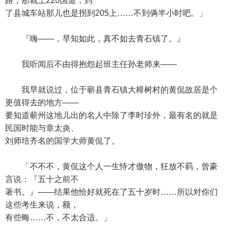
路，那就上220国道，到
了县城车站那儿也是拐到205上……不到俩半小时吧。」
『嗨——，早知如此，真不如去青石镇了。』
我听闻后不由得抱怨起班主任孙老师来——
我早就说过，位于蕲县青石镇大樟树村的黄侃故居是个
更值得去的地方——
要知道蕲州这地儿出的名人中除了李时珍外，最有名的就是
民国时能与章太炎、
刘师培齐名的国学大师黄侃了。
「不不不，黄侃这个人一生恃才傲物，狂放不羁，曾豪
言说：『五十之前不
著书。』——结果他恰好就死在了五十岁时……所以对你们
这些考生来说，额，
有些晦……不，不太合适。」