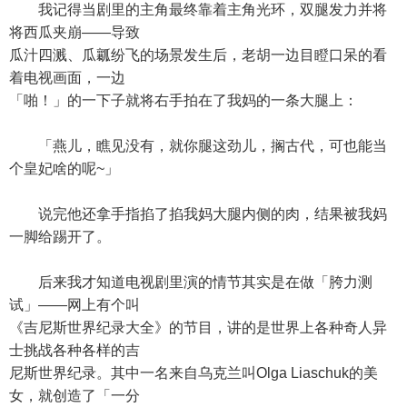
我记得当剧里的主角最终靠着主角光环，双腿发力并将
将西瓜夹崩——导致
瓜汁四溅、瓜瓤纷飞的场景发生后，老胡一边目瞪口呆的看
着电视画面，一边
「啪！」的一下子就将右手拍在了我妈的一条大腿上：
「燕儿，瞧见没有，就你腿这劲儿，搁古代，可也能当
个皇妃啥的呢~」
说完他还拿手指掐了掐我妈大腿内侧的肉，结果被我妈
一脚给踢开了。
后来我才知道电视剧里演的情节其实是在做「胯力测
试」——网上有个叫
《吉尼斯世界纪录大全》的节目，讲的是世界上各种奇人异
士挑战各种各样的吉
尼斯世界纪录。其中一名来自乌克兰叫Olga Liaschuk的美
女，就创造了「一分