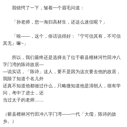
我错愕了一下，皱着一个眉毛问道：
「孙老师，您一海归高材生，还这么迷信呢？」
「唉——，这个，俗话说得好：『宁可信其有，不可信
其无』嘛~」
所以，我们最终还是选择去了位于蕲县檀林河竹田冲八
字门湾的陈诗故居—
—说实话，「陈诗」这人，要不是因为这次要去他的故居，
我除了知道个名儿外
还真不知道他都做过什么，只略微知道他是清朝人，很有学
问，考中了进士，还
当过太子的老师……
（蕲县檀林河竹田冲八字门湾——一代「大儒」陈诗的故
乡。）