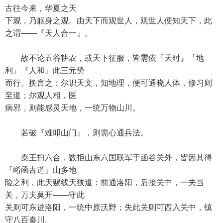
古往今来，华夏之天
下观，乃躯身之观。由天下而观世人，观世人便知天下，此
之谓——『天人合一』。
故不论五谷耕农，或天下征服，皆需依『天时』『地
利』『人和』此三元势
而行。换言之：尔识天文，知地理，便可通晓人体，修习则
至道；尔观人相，医
病邪，则能感灵天地，一统万物山川。
若破『难叩山门』，则需心通兵法。
秦王扫六合，数拒山东六国联军于函谷关外，皆因其得
『崤函古道』山多地
险之利，此天赐线天狭道：前通洛阳，后接关中，一夫当
关，万夫莫开——守此
关则可东进洛阳，一统中原沃野；失此关则可西入关中，镇
守八百秦川。