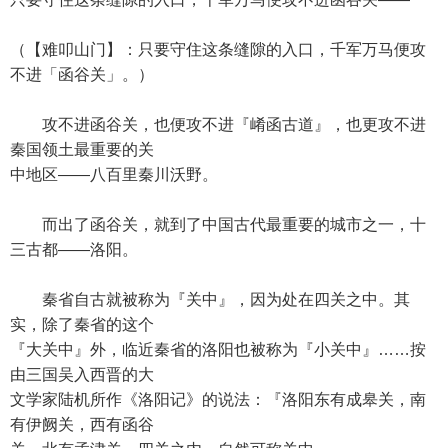
（【难叩山门】：只要守住这条缝隙的入口，千军万马便攻
不进「函谷关」。）
攻不进函谷关，也便攻不进『崤函古道』，也更攻不进
秦国领土最重要的关
中地区——八百里秦川沃野。
而出了函谷关，就到了中国古代最重要的城市之一，十
三古都——洛阳。
秦省自古就被称为『关中』，因为处在四关之中。其
实，除了秦省的这个
『大关中』外，临近秦省的洛阳也被称为『小关中』……按
由三国吴入西晋的大
文学家陆机所作《洛阳记》的说法：『洛阳东有成皋关，南
有伊阙关，西有函谷