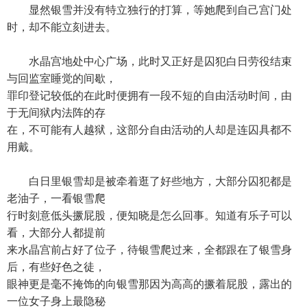
显然银雪并没有特立独行的打算，等她爬到自己宫门处
时，却不能立刻进去。
水晶宫地处中心广场，此时又正好是囚犯白日劳役结束
与回监室睡觉的间歇，
罪印登记较低的在此时便拥有一段不短的自由活动时间，由
于无间狱内法阵的存
在，不可能有人越狱，这部分自由活动的人却是连囚具都不
用戴。
白日里银雪却是被牵着逛了好些地方，大部分囚犯都是
老油子，一看银雪爬
行时刻意低头撅屁股，便知晓是怎么回事。知道有乐子可以
看，大部分人都提前
来水晶宫前占好了位子，待银雪爬过来，全都跟在了银雪身
后，有些好色之徒，
眼神更是毫不掩饰的向银雪那因为高高的撅着屁股，露出的
一位女子身上最隐秘