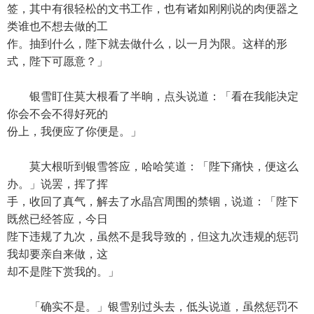
签，其中有很轻松的文书工作，也有诸如刚刚说的肉便器之
类谁也不想去做的工
作。抽到什么，陛下就去做什么，以一月为限。这样的形
式，陛下可愿意？」
银雪盯住莫大根看了半晌，点头说道：「看在我能决定
你会不会不得好死的
份上，我便应了你便是。」
莫大根听到银雪答应，哈哈笑道：「陛下痛快，便这么
办。」说罢，挥了挥
手，收回了真气，解去了水晶宫周围的禁锢，说道：「陛下
既然已经答应，今日
陛下违规了九次，虽然不是我导致的，但这九次违规的惩罚
我却要亲自来做，这
却不是陛下赏我的。」
「确实不是。」银雪别过头去，低头说道，虽然惩罚不