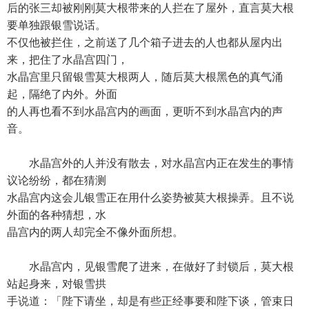
后的张三却被刚刚莫大根带来的人拦在了屋外，直言莫大根
要单独跟银雪说话。
不仅他被拦住，之前送了几个箱子进去的人也都从屋内出
来，把住了水晶宫四门，
水晶宫里只留银雪莫大根两人，随后莫大根黑色的真气涌
起，隔绝了内外。外面
的人再也看不到水晶宫内的画面，更听不到水晶宫内的声
音。
水晶宫外的人并没有散去，对水晶宫内正在发生的事情
议论纷纷，都在猜测
水晶宫内这会儿银雪正在用什么姿势被莫大根操弄。且不说
外面的各种猜想，水
晶宫内的两人却完全不像外面所想。
水晶宫内，见银雪爬了进来，在做好了封锁后，莫大根
站起身来，对银雪拱
手说道：「陛下请坐，却是有些正经事要和陛下谈，管束日