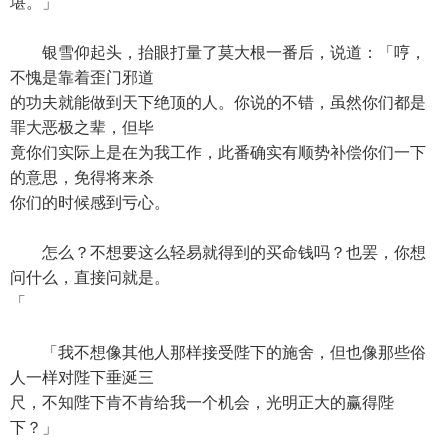
堪。」
银雪仰起头，抬眼打量了莫大根一番后，说道：「哼，
不愧是靠着歪门邪道
的功夫就能做到天下绝顶的人。你说的不错，虽然你们都是
罪大恶极之辈，但毕
竟你们实际上是在为我工作，此番确实有顺势补偿你们一下
的意思，免得将来杀
你们的时候感到亏心。
怎么？不想要这么轻易就得到的买命钱吗？也罢，你想
问什么，直接问就是。
「
「我不想像其他人那样接受陛下的施舍，但也像那些俗
人一样对陛下垂涎三
尺，不知陛下肯不肯给我一个机会，光明正大的赢得陛
下？」