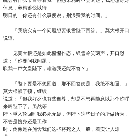
晚会有什么节目等着我，但想来耗时不会太短，我还想好好
休息，养精蓄锐以待
明日的，你还有什么事便说，别浪费我的时间。」
「我确实有一个问题想要银雪陛下回答。」莫大根开口
说道。
见莫大根还是如此惺惺作态，银雪冷笑两声，开口怼
道：「你要问我问题，
唤我一声女皇陛下，难道我还能不答？」
「陛下要是不想回道，那不回答便是，我绝不相逼。」
莫大根顿了顿，继续
说道：「但我好歹也有些自尊，却是不想再随意以那个称呼
来叫陛下了。虽然等
陛下重入轮回时我必死无疑，但陛下这些日子的所做所为，
不管是搜身还是工作
时，倒像是在施舍我们这些将死之人一般，着实让人难