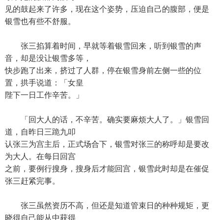
见的鼓起来了许多，现在这个姿势，压迫自己的腹部，便是
银雪也有些不舒服。
张三掐算着时间，早就等着银雪回来，听到银雪的声
音，却是没让银雪多等，
快步跑了出来，挤过了人群，停在银雪身前左侧一些的位
置，拱手说道：「女皇
陛下一日工作辛苦。」
「回大人的话，不辛苦。确实要麻烦大人了。」银雪回
道，自昨日三跪九叩
认张三为宫主后，正式场合下，银雪对张三的称呼却是要改
为大人。在每日回宫
之前，要例行搜身，搜身后才能回宫，银雪此时却是在催促
张三赶紧完事。
张三虽然资历不高，但还是知道管束日的种种规矩，更
晓得自己能从中获得