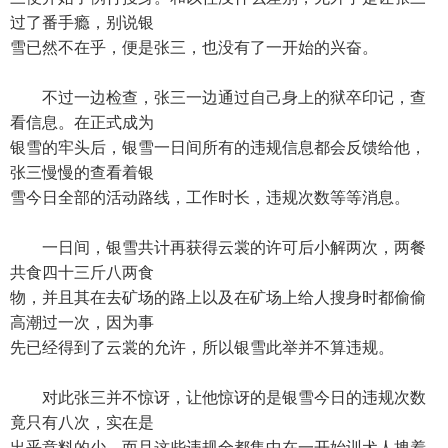
过了番手瘾，别说银
雪已然不在乎，便是张三，也没有了一开始的兴奋。
不过一边检查，张三一边通过自己身上的狱卒印记，查
看信息。在正式成为
银雪的牢头后，银雪一日间所有的违规信息都会反馈给他，
张三慢慢的查看着银
雪今日全部的活动路线，工作时长，违规次数等等消息。
一日间，银雪共计再获得云裳的许可后小解两次，两餐
共食四十三斤八两食
物，并且其在去矿场的路上以及在矿场上给人搜身时都偷偷
高潮过一次，因为事
先已经得到了云裳的允许，所以银雪此举并不算违规。
对此张三并不惊讶，让他惊讶的是银雪今日的违规次数
竟只有八次，实在是
出乎意料的少。而且这些违规全都集中在一开始训犬人拽着