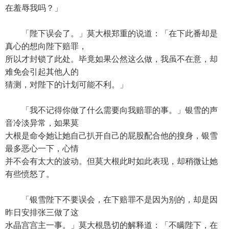
在羞辱我吗？」
「陛下误会了。」莫大根郑重的说道：「在下此番却是
真心的想向陛下赔罪，
所以才封锁了此处。毕竟如果公然这么做，我虽不在意，却
难免会引起其他人的
猜测，对陛下的计划可能不利。」
「我不记得你做了什么需要向我赔罪的事。」银雪的声
音冷淡异常，如果莫
大根是命令她让她自己扒开自己的屁股配合他的搜身，银雪
最多恶心一下，心情
并不会有太大的波动。但莫大根此时如此表现，却稍微让她
有些愤怒了。
「银雪陛下不要误会，在下赔罪不是因为别的，却是因
昨日安排张三做了这
水晶宫宫主一事。」莫大根恳切的解释道：「不瞒陛下，在