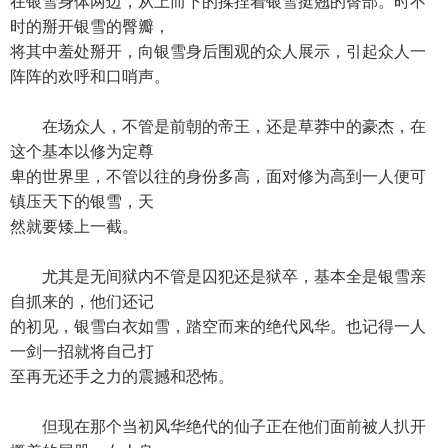
在银雪身体两边，从上而下的揉捏着银雪挺翘的臀部。时不
时的掰开银雪的臀瓣，
将其中羞处掰开，向银雪身后围观的众人展示，引起众人一
阵阵的欢呼和口哨声。
在场众人，不管是前朝的帝王，还是草莽中的豪杰，在
这个基本以修为定尊
卑的世界里，不管以往的身份多高，面对修为高到一人便可
镇压天下的银雪，天
然就要矮上一截。
尤其是无间狱内不管是囚犯还是狱卒，基本全是银雪亲
自抓来的，他们还记
的初见，银雪白衣如雪，踏空而来的绝代风华。也记得一人
一剑一招就将自己打
至再无还手之力的震撼和恐怖。
但现在那个当初风华绝代的仙子正在他们面前被人扒开