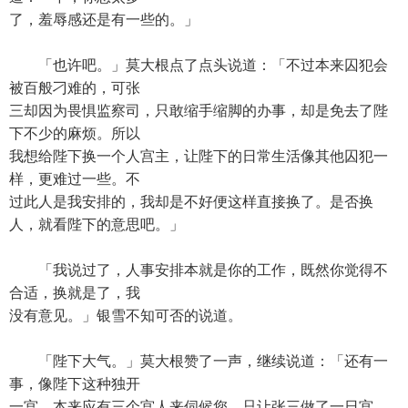
了，羞辱感还是有一些的。」
「也许吧。」莫大根点了点头说道：「不过本来囚犯会
被百般刁难的，可张
三却因为畏惧监察司，只敢缩手缩脚的办事，却是免去了陛
下不少的麻烦。所以
我想给陛下换一个人宫主，让陛下的日常生活像其他囚犯一
样，更难过一些。不
过此人是我安排的，我却是不好便这样直接换了。是否换
人，就看陛下的意思吧。」
「我说过了，人事安排本就是你的工作，既然你觉得不
合适，换就是了，我
没有意见。」银雪不知可否的说道。
「陛下大气。」莫大根赞了一声，继续说道：「还有一
事，像陛下这种独开
一宫，本来应有三个宫人来伺候您。只让张三做了一日宫