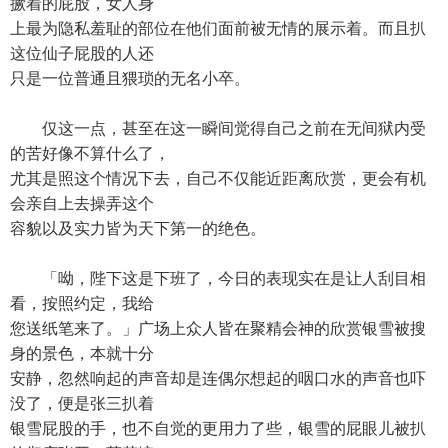
撅着的屁股，女人身
上最为隐私羞耻的部位在他们面前被无情的展示着。而且扒
这位仙子屁股的人还
只是一位普通且猥琐的无名小卒。
仅这一点，甚至在这一瞬间觉得自己之前在无间狱内受
的苦好像不算什么了，
尤其是照这个情况下去，自己不仅能近距离欣赏，更会有机
会亲自上去操弄这个
容貌以及实力皆为天下第一的绝色。
「呦，陛下这是下班了，今日的表现实在是让人刮目相
看，按照约定，我给
您送纸笔来了。」广场上众人皆在聚精会神的欣赏银雪被搜
身的景色，本就十分
安静，忽然响起的声音却是连偶尔想起的咽口水的声音也吓
没了，便是张三扒着
银雪屁股的手，也不自觉的更用力了些，银雪的屁眼儿被扒