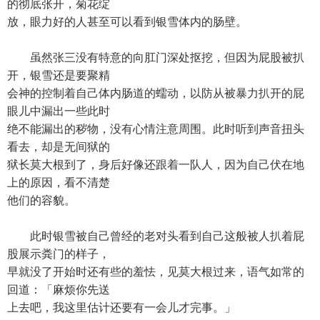
的彻底张开，菊花绽
放，眼力好的人甚至可以看到银雪体内的肠壁。
虽然张三没有特意的向肛门深处抠挖，但因为屁股被扒
开，银雪还是要聚精
会神的控制着自己体内肠道的蠕动，以防从被暴力扒开的屁
眼儿中漏出一些此时
绝不能漏出的秽物，没有心情注意周围。此时听到声音扭头
看去，却是无间狱的
狱长莫大根到了，身后好像还跟着一队人，因为自己伏在地
上的原因，看不清楚
他们的容貌。
此时银雪被自己曾经的老对头看到自己这般被人扒着屁
股展示粪门的样子，
早就没了开始时还有些的羞怯，见莫大根过来，语气如常的
回道：「麻烦你先送
上去吧，我这里估计还要有一会儿才完事。」