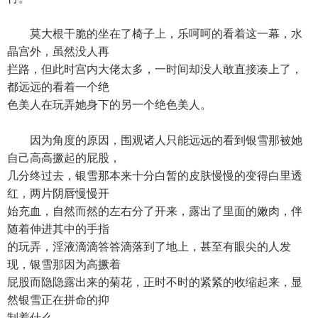
莫大根干脆的坐在了椅子上，乐呵呵的看着这一幕，水
晶宫外，虽然没人再
拦路，但此时宫内大佬太多，一时间却没人敢直接凑上了，
都远远的看着一个绝
色美人在玩弄她身下的另一个绝色美人。
因为角度的原因，围观诸人只能远远的看到银雪那被她
自己高高撅起的屁股，
几分终过去，银雪那本来十分白暂的皮肤慢慢的变得白里透
红，两片阴唇慢慢开
始充血，自然而然的左右分了开来，露出了里面的嫩肉，伴
随着伸进其中的手指
的玩弄，淫液滴滴答答滴落到了地上，甚至有眼尖的人发
现，银雪那因为高撅着
屁股而隐隐露出来的菊花，正时不时的紧紧的收缩起来，显
然银雪正在拼命的抑
制着什么。