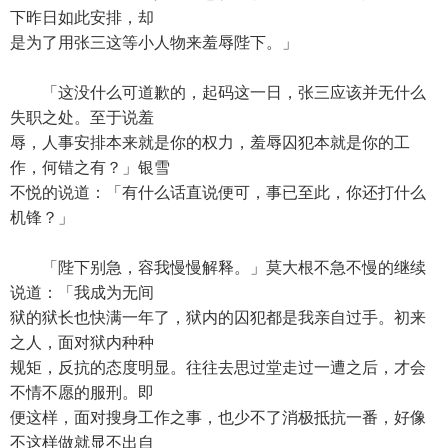
下昨日如此安排，却
是为了用张三这等小人物来羞辱陛下。」
「这没什么可道歉的，起码这一日，张三应该并无什么
失职之处。至于说羞
辱，人事安排本来就是你的权力，羞辱囚犯本就是你的工
作，何错之有？」银雪
不悦的说道：「有什么话直说便可，事已至此，你还打什么
机锋？」
「陛下别急，容我慢慢解释。」莫大根不急不慢的继续
说道：「我成为无间
狱的狱长也快满一年了，狱内的囚犯都是我亲自过手。初来
之人，面对狱内种种
规矩，反抗的态度明显。往往去思过堂走过一遭之后，才会
不情不愿的服刑。即
便这样，面对搜身工作之事，也少不了消极抵抗一番，好像
不这样做就显不出自