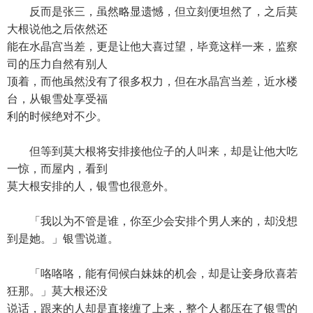
反而是张三，虽然略显遗憾，但立刻便坦然了，之后莫
大根说他之后依然还
能在水晶宫当差，更是让他大喜过望，毕竟这样一来，监察
司的压力自然有别人
顶着，而他虽然没有了很多权力，但在水晶宫当差，近水楼
台，从银雪处享受福
利的时候绝对不少。
但等到莫大根将安排接他位子的人叫来，却是让他大吃
一惊，而屋内，看到
莫大根安排的人，银雪也很意外。
「我以为不管是谁，你至少会安排个男人来的，却没想
到是她。」银雪说道。
「咯咯咯，能有伺候白妹妹的机会，却是让妾身欣喜若
狂那。」莫大根还没
说话，跟来的人却是直接缠了上来，整个人都压在了银雪的