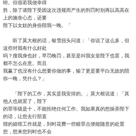
咐。但假若我侥幸得
胜，除了请陛下受因这次违规而产生的刑罚时别再以高高在
上的施舍心态，还要
陛下以女奴的身份陪我一晚。「
听了莫大根的话，银雪扭头问道：「你说了这么多，但
这些对我有什么好处
吗？搜我身也好，早罚晚罚，甚至是叫我女皇陛下也罢，我
都不怎么在意。而且
我赢了也没有什么想要你做的事，输了更是要平白无故的陪
你一晚，凭什么？」
「陛下的工作，其实是我安排的。」莫大根说道：「其
他人也就罢了，陛下
的罪等级是十，不能拒绝任何工作。我如果真的想操弄陛下
的话，让您去行部直
辖的娼馆工作就是，到时花费一些赎罪点便能随意的处置
您，想来您到时也不会