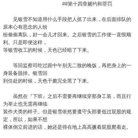
##第十四章赌约和罪罚
见银雪不知道用什么手段把人抓了出来，在后面排队的
原本心有恶念的人纷
纷偷偷离队，好一会儿才回来。之后银雪的工作便一直恨顺
利。只是即便这样，
等银雪收工的时候，天色已经暗了下来。
等回监察司吃过跟中午别无二致的晚饭，再把身上的一
身装备脱掉。银雪回
到住处的时候，天色干脆完全黑了下来。
虽然在『下班』之后不需要再继续穿那身工装，而且行
为举止也无需再继续
装作犬类的样子。但是银雪依然要遵守头部要低过屁股的规
定，所以，如果不想
裸体倒立前进的话，她还是得在地上高高撅着屁股爬着走。