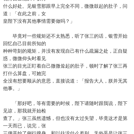
什么好处。见银雪那跟早上完全不同，微微鼓起的肚子，问
道：「在此之前，女
皇陛下没有其他事情需要做吗？」
毕竟对一些规矩还不太熟悉，听了张三的话，银雪开始
回忆自己目前所知的
种种苛刻的规矩，并没有发现自己有什么疏漏之处，正自疑
惑，微微仰头时看见
张三的目光正盯着自己微微耸起的肚子，顿时了解了张三再
打什么算盘，可她完
全没有想要顺从的意思，直接说道：「报告大人，朕并无其
他事。」
「那好吧，等有需要的时候，陛下请随时跟我说，陛下
见谅，那我就开始检
查了。」张三虽然遗憾，但也没有太过失望，毕竟这才是第
一天而已，说完，张
三便开始了例行搜身。和以往没什么差别，无外乎是让张三