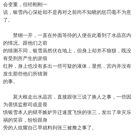
会变重，但经刚刚一
说，银雪内心深处却不是再对之前尚不知晓的惩罚毫不为意
了。
禁锢一开，一直在外面等待的人便在此看到了水晶宫内
的情况。跟他们之前
的猜测不同，银雪虽然伏在地上，但身上却并不狼狈，既没
有受刑所产生的淤痕
红肿，身上也没有多出一些可疑的液体，显然，宫内并没有
发生那些他们所猜测
的事。
莫大根走出水晶宫，直接跟张三说了换人之事，一些因
为畏惧监察司或是畏
惧银雪本人的狱卒嫉妒升迁速度飞快的张三，发出了幸灾乐
祸的笑容，纷纷跟身
旁的人炫耀自己早就料到张三被撸之事了。