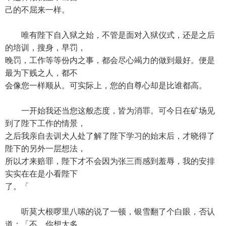
己的不屈来一样。
唯有陛下自入狱之始，不管是面对入狱仪式，还是之后
的培训，搜身，早罚，
晚罚，工作等等份内之事，都会尽心竭力的做到最好。便是
最为下贱之人，都不
会像您一样顺从。可实际上，您的自尊心却是比谁都高。
一开始我还当您这般态度，皆为消罪。可今日在矿场见
到了陛下工作的情景，
之后我亲自去训犬人处了解了陛下学习的始末后，才晓得了
陛下的另外一层想法，
所以才来赔罪，陛下才不会因为张三而感到羞辱，我的安排
实实在在是小看陛下
了。「
听莫大根啰里八嗦的说了一顿，银雪翻了个白眼，否认
道：「不，你想太多