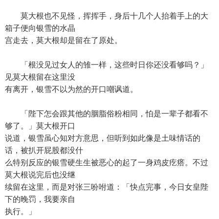
莫大根也不见怪，挥挥手，身后十几个人抬着手上的大
箱子便向银雪的水晶
宫走去，莫大根却是留在了原处。
「根没见过女人的雏一样，这些时日你还没看够吗？」
见莫大根留在这里没
有离开，银雪不以为然的开口嘲讽道。
「陛下怎会跟其他的胭脂俗粉相同，怕是一辈子都看不
够了。」莫大根开口
说道，银雪虽心知对方意思，但听到如此像是土味情话的
话，被扒开屁股都没什
么特别反应的银雪硬生生被恶心的起了一身鸡皮疙瘩。不过
莫大根说完后也没继
续留在这里，而是对张三吩咐道：「快点完事，今日女皇陛
下的晚罚，我要亲自
执行。」