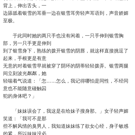
背上，伸出舌头，一
边舔舐着银雪的耳垂一边在银雪耳旁轻声耳语到，声音娇媚
至极。
于此同时她的两只手也没有闲着，一只手伸到银雪胸
部，另一只手更是伸到
到了银雪身下，熟练的拨开银雪的阴唇，就这样直接挑逗了
起来，手根更是有意
无意的对着银雪早就被穿了阴环的阴蒂轻轻拨弄。银雪两腿
间立刻波光粼粼，她
轻喘着气说道：「怎……怎么，我记得哪怕是同性，不经同
意也不能随意碰触囚
犯的身体吧？」
「妹妹误会了，我这是在给妹子搜身那。」女子轻声媚
笑道：「我可不是那
些不解风情的臭男人，我知道妹妹练了欲女心经，身子敏感
的紧，所以妹妹没必