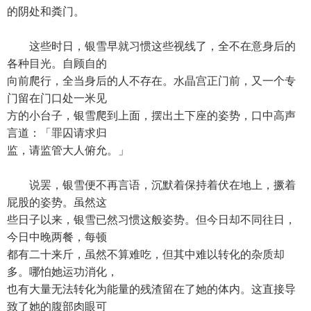
的阴处和粪门。
这些时日，银雪早就习惯这些视线了，全不在意身后的
各种目光。自顾自的
向前爬行，全当身后的人不存在。水晶宫正门前，又一个专
门留在门口处一米见
方的小台子，银雪爬到上面，摆出土下座的姿势，口中高声
言道：「罪囚请求归
监，请监管大人俯允。」
说罢，银雪便不再言语，沉默着保持着伏在地上，撅着
屁股的姿势。虽然这
些日子以来，银雪已然习惯这般姿势。但今日却不同往日，
今日中晚两餐，每顿
都有二十来斤，虽然不算难吃，但其中难以转化的杂质却
多。哪怕她运功消化，
也有大量无法转化为能量的残渣留在了她的体内。这直接导
致了她的腹部肉眼可