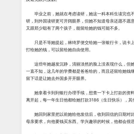
毕业之前，她就在考虑读研，她这一科本科生读完也不
研，到外国读研更可开阔眼界，但她不知道母亲还愿不愿
又跟郑少聪有了两个孩子，能留给她的钱可能不多。
只是不等她提起，林绮罗便交给她一张银行卡，说卡上
打给她的钱，可以留给她自由使用。
这些年她越发沉静，清丽淡然的脸上没表现什么，但她
一直不知，这几年的学费都是爸爸给的，而且还留给她钱
留下话是让她去外国多开开眼界。
她拿着卡到到银行办理手续，想查一下卡上打款的资料
离开起，每一年生日他都给她打款3186（生日快乐），其
她回到家里把以前她给他发信后，收到回信的日期对比
母亲要求，向他要钱买东西、学兴趣班的时候，他都会很