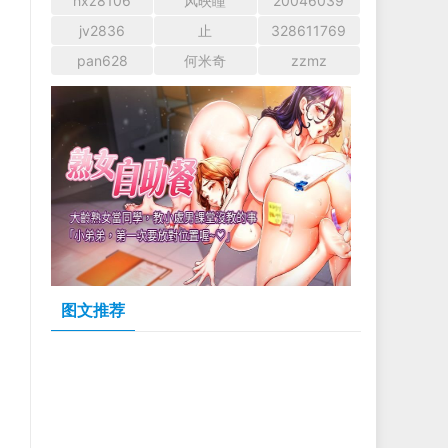
hxz8106
风映瞳
20046039
jv2836
止
328611769
pan628
何米奇
zzmz
图文推荐