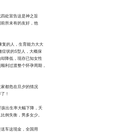
四处宣告这是神之旨
到前所未有的友好，他
康复的人，生育能力大大
微症状的S型人，大概保
的却降低，现存已知女性
能顺利过渡整个怀孕周期，
家都危在旦夕的情况
得了！
婴孩出生率大幅下降，夭
且比例失衡，男多女少。
送车这现金，全国用