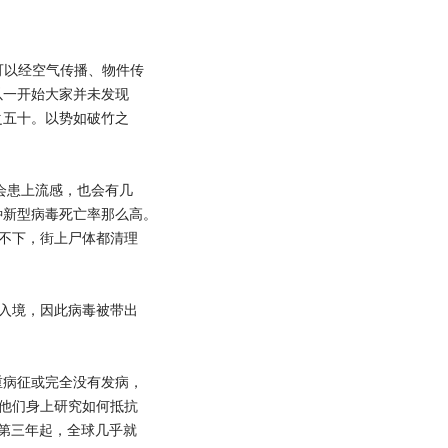
可以经空气传播、物件传
以一开始大家并未发现
之五十。以势如破竹之
会患上流感，也会有几
种新型病毒死亡率那么高。
不下，街上尸体都清理
入境，因此病毒被带出
病征或完全没有发病，
他们身上研究如何抵抗
行第三年起，全球几乎就