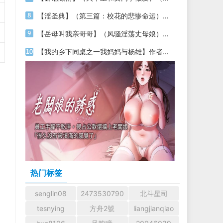
【淫圣典】（第三篇：校花的悲惨命运）（01）【作者：落淫圣】
【岳母叫我亲哥哥】（风骚淫荡丈母娘）作者：不详
【我的乡下同桌之一我妈妈与杨雄】作者：ｂｕｌｕｎ
热门标签
senglin08
2473530790
北斗星司
tesnying
方舟2號
liangjianqiao