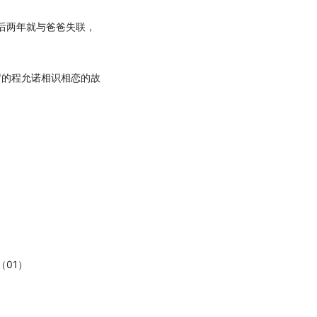
后两年就与爸爸失联，
岁的程允诺相识相恋的故
01）