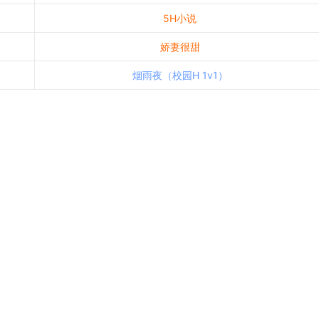
5H小说
娇妻很甜
烟雨夜（校园H 1v1）