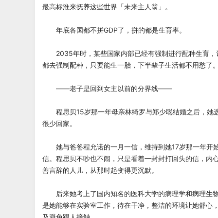
最高标淮来抚养这些世界「未来主人翁」。
年底各国都不拼GDP了，拼的都是生育率。
2035年时，某些国家内部已经有强制进行配种生育，
都去强制配种，只要能生一胎，下半辈子生活都不用愁了
——老子是回到女主以前的分界线——
程思贝15岁那一年母亲林绮罗与郑少聪结婚之后，她
很少回家。
她与爸爸程允诺的一月一信，维持到她17岁那一年开
信。程思贝不吵也不闹，只是看着一封封打回头的信，内
善言辞的人儿，从那时起变得更沉默。
后来她考上了国内知名的医科大学的病理学和病理生物
是她能够在实验室工作，待在干净，整洁的环境让她舒心
及避免跟人接触。