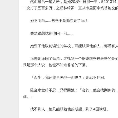
然而最后一笔入帐，是她20岁生日那一年，520131
一次打了五百多万，之后林绮罗一直从卡里面拿钱替她交
她不明白……爸爸不是抛弃她了吗？
突然很想找到他问一问……
她查了他以前读过的学校，可能认识他的人，都没有人
后来她逼问了母亲，才找到一个据说跟爸爸最铁的哥们
只是那个人说，他也不知道爸爸的下落。
「余生，我还能再见他一面吗？」她忍不住问。
陈金水觉得不忍，只得回她：「会的，他会找到你的，
你。」
找不到人，她只能顺着他的期望，到了A国读研。