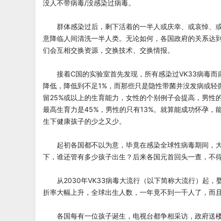
没人不带病毒/没感染过病毒。
群体感染过后，剩下活着的一半人或庆幸、或哀悼、或
意降临人间清洗一半人类。无论如何，各国政府的关系达
们会互相交换资源，交换技术、交换情报。
接着C国的实验室首先发现，所有感染过VK33病毒而
降低，降低到不足1%，而那些只是隐性带菌并没发病或轻
留25%或以上的生育能力，女性的个别例子会提高，男性
最高生育力是45%，男性的只有13%。就算能成功怀孕，
生下健康孩子的少之又少。
起初各国都不以为意，毕竟在感染全球性病毒期间，大
下，谁还管有多少孩子出生？后来各国元首回头一查，不
从2030年VK33病毒大流行（以下简称大流行）起，
折率大幅上升，全球出生人数，一年竟不到一千人了，而
各国每有一位孩子诞生，电视台都争相采访，政府送楼