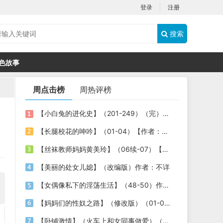
登录
注册
搜索
色故事
周点击榜
周热评榜
【小白兔的进化史】（201-249）（完）作者：肥肥的小草
【长腿校花的呻吟】（01-04）【作者：chendebei】
【丝袜教师妈妈黄美玲】（06续-07）【作者：5526400a】
【美丽的处女儿媳】（改编版）作者：不详
【女偶像私下的淫荡生活】（48-50）作者：draingslee
【妈妈们的性奴之路】（修改版）（01-04）【作者：shushi12345】
【卧铺激情】（火车上和女同事做爱）（局长的千金）作者：不详