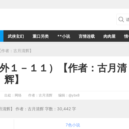
武侠玄幻
重口另类
**小说
言情连载
肉肉屋
情
【作者：古月清辉】
外１－１１）【作者：古月清
辉】
出处：网络
作者：古月清辉
编辑：
@ybx8
辉】 作者：古月清辉 字数：30,442 字
7色小说