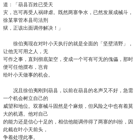
道：「葫县百姓已受天
灾，岂可再受人祸肆虐。既然两寨争水，已然发展成械斗，
徐某掌管本县司法刑
狱，正该出面调停解决！」
徐伯夷现在对叶小天执行的就是全面的「坚壁清野」，
让他无可用之人，无
可作之事，直到彻底架空，变成一个可有可无的傀儡，那时
便可任他摆布，岂肯
给叶小天做事的机会。
况且徐伯夷刚到葫县，以前在葫县的名声又不好，急需
一个机会树立自己的
威望和地位。双寨械斗固然是个麻烦，但风险之中也有着莫
大的机遇。他对自己
的能力还是信心十足的，相信他能调停得了两寨的纠纷，因
此截在叶小天前头，
争着处理此事。