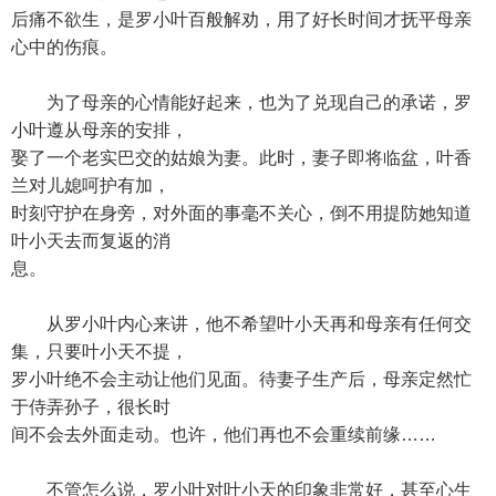
后痛不欲生，是罗小叶百般解劝，用了好长时间才抚平母亲
心中的伤痕。
为了母亲的心情能好起来，也为了兑现自己的承诺，罗
小叶遵从母亲的安排，
娶了一个老实巴交的姑娘为妻。此时，妻子即将临盆，叶香
兰对儿媳呵护有加，
时刻守护在身旁，对外面的事毫不关心，倒不用提防她知道
叶小天去而复返的消
息。
从罗小叶内心来讲，他不希望叶小天再和母亲有任何交
集，只要叶小天不提，
罗小叶绝不会主动让他们见面。待妻子生产后，母亲定然忙
于侍弄孙子，很长时
间不会去外面走动。也许，他们再也不会重续前缘……
不管怎么说，罗小叶对叶小天的印象非常好，甚至心生