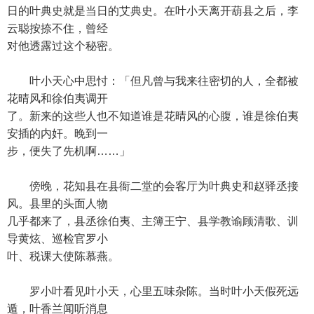
日的叶典史就是当日的艾典史。在叶小天离开葫县之后，李
云聪按捺不住，曾经
对他透露过这个秘密。
叶小天心中思忖：「但凡曾与我来往密切的人，全都被
花晴风和徐伯夷调开
了。新来的这些人也不知道谁是花晴风的心腹，谁是徐伯夷
安插的内奸。晚到一
步，便失了先机啊……」
傍晚，花知县在县衙二堂的会客厅为叶典史和赵驿丞接
风。县里的头面人物
几乎都来了，县丞徐伯夷、主簿王宁、县学教谕顾清歌、训
导黄炫、巡检官罗小
叶、税课大使陈慕燕。
罗小叶看见叶小天，心里五味杂陈。当时叶小天假死远
遁，叶香兰闻听消息