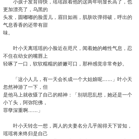
小孩子发育得快，瑶瑶跟着他的这两年明显长高了，也
更加漂亮了，乌黑的
头发，圆嘟嘟的脸蛋儿，眉目如画，肌肤吹弹得破，呼出的
气息香香的还带有甜
味。
叶小天离瑶瑶的小脸近在咫尺，闻着她的雌性气息，忍
不住在幼女的嘴唇上
轻啄了一口，软软糯糯的娇嫩可口，那种感觉非常奇妙。
「这小人儿，有一天会长成一个大姑娘呢……」叶小天
忽然神游了一下，但
是他马上就收慑了自己的精神：「别胡思乱想，她还是一个
小丫头，阿弥陀佛，
罪孽深重啊……」
叶小天转念一想，两人的夫妻名分几乎闹得天下皆知，
瑶瑶将来终归是自己