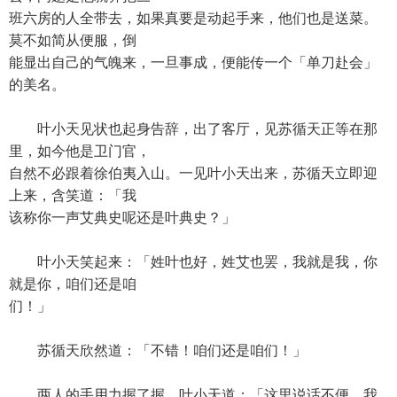
班六房的人全带去，如果真要是动起手来，他们也是送菜。
莫不如简从便服，倒
能显出自己的气魄来，一旦事成，便能传一个「单刀赴会」
的美名。
叶小天见状也起身告辞，出了客厅，见苏循天正等在那
里，如今他是卫门官，
自然不必跟着徐伯夷入山。一见叶小天出来，苏循天立即迎
上来，含笑道：「我
该称你一声艾典史呢还是叶典史？」
叶小天笑起来：「姓叶也好，姓艾也罢，我就是我，你
就是你，咱们还是咱
们！」
苏循天欣然道：「不错！咱们还是咱们！」
两人的手用力握了握，叶小天道：「这里说话不便，我