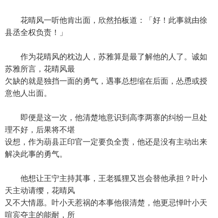
花晴风一听他肯出面，欣然拍板道：「好！此事就由徐
县丞全权负责！」
作为花晴风的枕边人，苏雅算是最了解他的人了。诚如
苏雅所言，花晴风最
欠缺的就是独挡一面的勇气，遇事总想缩在后面，怂恿或授
意他人出面。
即便是这一次，他清楚地意识到高李两寨的纠纷一旦处
理不好，后果将不堪
设想，作为葫县正印官一定要负全责，他还是没有主动出来
解决此事的勇气。
他想让王宁主持其事，王老狐狸又岂会替他承担？叶小
天主动请缨，花晴风
又不大情愿。叶小天惹祸的本事他很清楚，他更忌惮叶小天
喧宾夺主的能耐，所