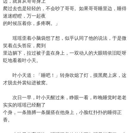
边，就算从哥哥身上
爬过去也是轻轻的，不会吵了哥哥。如果哥哥睡里边，睡得
迷迷瞪瞪，万一起夜
的时候压着你，多疼啊。」
瑶瑶歪着小脑袋想了想，似乎认同了他的说法，于是微
笑着点头答应，爬到
里边躺下，拉过被子盖在身上，一双动人的大眼睛依旧眨呀
眨地看着叶小天。
叶小天道：「睡吧！」转身吹熄了灯，摸黑爬上床，这
才脱去外裳钻进被窝。
次日一早，叶小天醒过来，睁眼一看，昨晚睡觉时老老
实实的瑶瑶已经翻了
个身，一条胳膊一条腿搭在他身上，小脸红扑扑的睡得正
香。