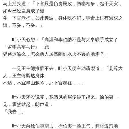
马上摇头道：「下官只是负责民政，两寨相争，起于天灾，
如今已经发展成了械
斗。下官老朽，如此奔波，身体吃不消，职责上也有逾权之
嫌，不妥，不妥。」
叶小天心想：「高涯和李伯皓不是与大亨联手成立了
『罗李高车马行』，跑
驿路运输么，怎么两人居然闹到水火不容的地步？」
一见王主簿推辞不去，叶小天便主动请缨道：「县尊大
人，王主簿既然身体
不适，不宜攀山越岭，那下官愿往……」
叶小天还没说完，花晴风的眉便皱了起来。徐伯夷一
见，霍然站起，朗声道：
「我去！」
叶小天向徐伯夷望去，徐伯夷一脸正气，慷慨激昂地