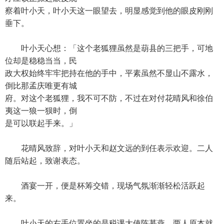
察着叶小天，叶小天这一眼望去，明显感觉到他的眼皮刚刚
垂下。
叶小天心想：「这个老狐狸虽然是葫县的三把手，可地
位却是稳稳当当，民
政大权始终牢牢把持在他的手中，平素虽然不显山不露水，
倒比那孟庆唯更有城
府。对这个老狐狸，我不可不防，不过在对付花晴风和徐伯
夷这一狼一狈时，倒
是可以联起手来。」
花晴风致辞，对叶小天和赵文远的到任表示欢迎。二人
随后站起，致谢表态。
酒宴一开，便是杯筹交错，现场气氛渐渐轻松活跃起
来。
叶小天的右手位置坐的是税课大使陈慕燕，两人原本就