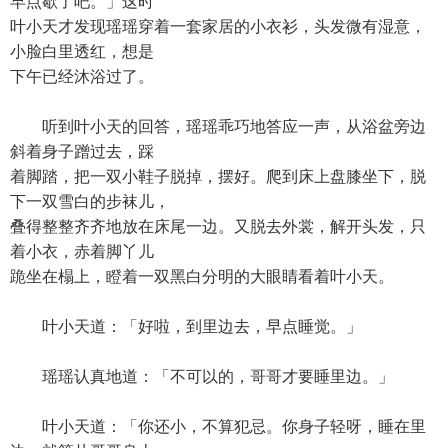
早点歇了吧。」这时
叶小天才发现瑶瑶穿着一套家居的小衣衫，头发微有湿意，
小脸白里透红，想是
下午已经沐浴过了。
听到叶小天的回答，瑶瑶乖巧地答应一声，从浴盆旁边
斜着身子蹭过去，踩
着脚踏，把一双小鞋子脱掉，摆好。爬到床上盘膝坐下，脱
下一双雪白的步袜儿，
叠得整整齐齐地放在床尾一边。又脱去外裳，解开头发，只
着小衣，赤着脚丫儿
跪坐在榻上，瞪着一双黑白分明的大眼睛看着叶小天。
叶小天道：「好啦，到里边去，早点睡觉。」
瑶瑶认真地道：「不可以的，哥哥才要睡里边。」
叶小天道：「你还小，不算犯忌。你身子轻呀，睡在里