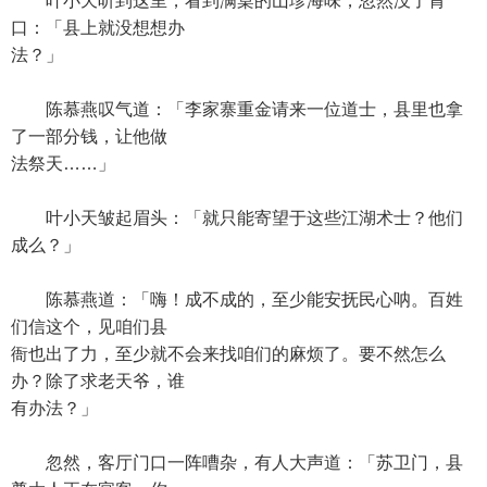
叶小天听到这里，看到满桌的山珍海味，忽然没了胃
口：「县上就没想想办
法？」
陈慕燕叹气道：「李家寨重金请来一位道士，县里也拿
了一部分钱，让他做
法祭天……」
叶小天皱起眉头：「就只能寄望于这些江湖术士？他们
成么？」
陈慕燕道：「嗨！成不成的，至少能安抚民心呐。百姓
们信这个，见咱们县
衙也出了力，至少就不会来找咱们的麻烦了。要不然怎么
办？除了求老天爷，谁
有办法？」
忽然，客厅门口一阵嘈杂，有人大声道：「苏卫门，县