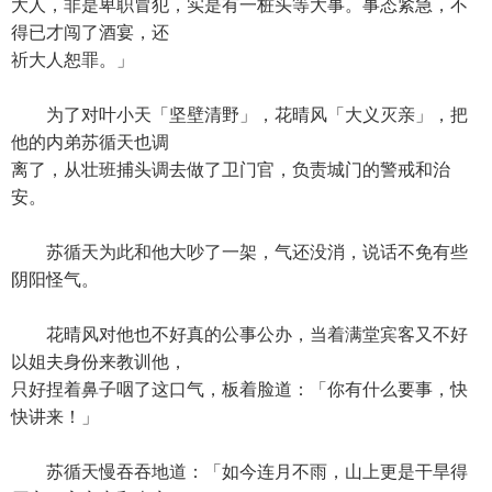
大人，非是卑职冒犯，实是有一桩头等大事。事态紧急，不
得已才闯了酒宴，还
祈大人恕罪。」
为了对叶小天「坚壁清野」，花晴风「大义灭亲」，把
他的内弟苏循天也调
离了，从壮班捕头调去做了卫门官，负责城门的警戒和治
安。
苏循天为此和他大吵了一架，气还没消，说话不免有些
阴阳怪气。
花晴风对他也不好真的公事公办，当着满堂宾客又不好
以姐夫身份来教训他，
只好捏着鼻子咽了这口气，板着脸道：「你有什么要事，快
快讲来！」
苏循天慢吞吞地道：「如今连月不雨，山上更是干旱得