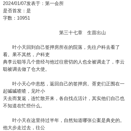
2024/01/07发表于：第一会所
是否首发：是
字数：10951
第三十七章 生苗出山
叶小天回到自己签押房所在的院落，先往户科去看了
看。果不其然，户科吏
典李云聪等几个曾经与他过往密切的人也全被调走了，李云
聪被调去做了仓大使。
叶小天心中恚怒，返回自己的签押房。胥吏们正围在一
起嘁嘁喳喳，见叶小
天去而复返，连忙散开来，各自找点活计，其实他们自己也
不知道在忙些什么。
叶小天在这里待过半年，自然知道哪张公案是典史的。
他大步走过去，往公