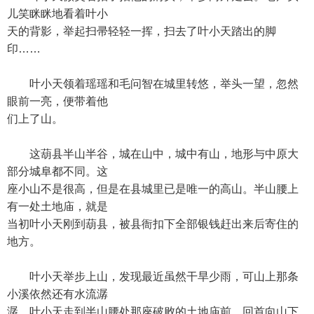
儿笑眯眯地看着叶小
天的背影，举起扫帚轻轻一挥，扫去了叶小天踏出的脚
印……
叶小天领着瑶瑶和毛问智在城里转悠，举头一望，忽然
眼前一亮，便带着他
们上了山。
这葫县半山半谷，城在山中，城中有山，地形与中原大
部分城阜都不同。这
座小山不是很高，但是在县城里已是唯一的高山。半山腰上
有一处土地庙，就是
当初叶小天刚到葫县，被县衙扣下全部银钱赶出来后寄住的
地方。
叶小天举步上山，发现最近虽然干旱少雨，可山上那条
小溪依然还有水流潺
潺。叶小天走到半山腰处那座破败的土地庙前，回首向山下