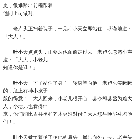
吏，很难豁出前程跟着
他同上司做对。
老卢头正扫着院子，一见叶小天立即站住，恭谨地道：
「大人！」
叶小天点点头，正要从他面前走过去，老卢头忽然小声
道：「大人，小老儿
知道你是谁！」
叶小天一下子站住了身子，转身望向他。老卢头笑眯眯
的，脸上有种小孩子
般的得意：「大人回来，小老儿很开心。县令和县丞为难大
人，小老儿也看得出
来，他们能比孟县丞和齐木更难对付？大人您早晚能斗垮他
们！」
叶小天微笑着拍了拍他的肩头，举步向外走去。老卢头