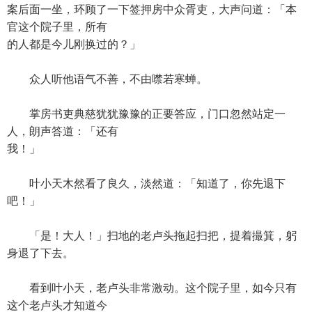
案后面一坐，环顾了一下签押房中众胥吏，大声问道：「本
官这个院子里，所有
的人都是今儿刚换过的？」
众人听他语气不善，不由噤若寒蝉。
掌房书吏典慈犹犹豫豫的正要答应，门口忽然站定一
人，朗声答道：「还有
我！」
叶小天木然看了良久，淡然道：「知道了，你先退下
吧！」
「是！大人！」扫地的老卢头拖起扫把，提着撮箕，躬
身退了下去。
看到叶小天，老卢头非常激动。这个院子里，如今只有
这个老卢头才知道今