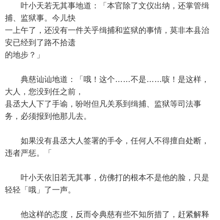
叶小天若无其事地道：「本官除了文仪出纳，还掌管缉
捕、监狱事。今儿快
一上午了，还没有一件关乎缉捕和监狱的事情，莫非本县治
安已经到了路不拾遗
的地步？」
典慈讪讪地道：「哦！这个……不是……咳！是这样，
大人，您没到任之前，
县丞大人下了手谕，吩咐但凡关系到缉捕、监狱等司法事
务，必须报到他那儿去。
如果没有县丞大人签署的手令，任何人不得擅自处断，
违者严惩。「
叶小天依旧若无其事，仿佛打的根本不是他的脸，只是
轻轻「哦」了一声。
他这样的态度，反而令典慈有些不知所措了，赶紧解释