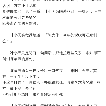
认识，方才还让花知
县假惺惺地引见了一番。叶小天为陈慕燕斟上一杯酒，正与
对面的黄训导谈笑的
陈慕燕连忙颔首致谢。
叶小天笑微微地道：「陈大使，今年的税收可还顺利
么？」
叶小天只是随口一句问话，跟他拉近些关系，谁知却正
问到陈慕燕的痛处。
陈慕燕眉头一拧，长叹一口气道：「难啊！今年尤其
难！一个半月没下雨，
庄稼全打蔫了，再这么下去就得枯死。收税？本官的税丁根
本不敢下乡，去了还
不得让那些急红了眼的百姓活活打死！」