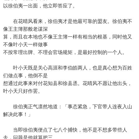
以徐伯夷一出面，他立即答应了。
在花晴风看来，徐伯夷才是他最可靠的盟友。徐伯夷不
像王主簿那般老谋深
算，而且在本地也不像王主簿一样有相当的根基，同时他又
不像叶小天一样做事
不按常理出牌、不理会官场规矩，是最好控制的一个人。
叶小天既是关心高涯和李伯皓两人，也是真心想为百姓
们做点事，他倒不是
想通过此事来对付花知县和徐县丞。花晴风不愿让他出头，
叶小天只好作罢。
徐伯夷正气凛然地道：「事态紧急，下官带人连夜入山
解决此事！」
当即徐伯夷便点了七八个捕快，他不是不想多带些人
去，问题是他就算把三