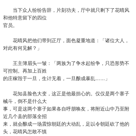
当下众人纷纷告辞，片刻功夫，厅中就只剩下了花晴风
和他特意留下的四位
官员。
花晴风把他们带到正厅，面色凝重地道：「诸位大人，
对此有何见解？」
王主簿眉头一皱：「两族为了争水起纷争，只恐形势不
可控制。再加上百姓
的庄稼毁于一旦，生计无着，一旦酿成暴乱……」
花知县脸色大变，这正是他最担心的。仅仅是两个寨子
械斗，倒不是什么大
事，可是这两个寨子如果各自呼朋唤友，将附近山中乃至附
近几个县的部落全招
来，就会酿成一场震惊朝廷的大动乱，足以令朝廷砍了他的
头，花晴风怎敢不慎