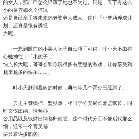
的女人，那自己怎么轻薄于她也不为过。只是，天下有这么
小的童养媳么？何况
还是自己亲手将未来的老婆养大成人，这种「小萝莉养成计
划」还真是很有诱惑
力呢。
一想到眼前的小美人坯子自己唾手可得，叶小天不由得
心驰神往：「小妮子，
快点长大吧，哥哥会和你玩很多有意思的游戏，让你享受到
越来越多的快乐……」
叶小天赶到县衙的时候，典慈等几个胥吏已经到了。
典史主管缉捕、监狱事，相当于公安局长兼监狱长，同
时文仪出纳、请领办
公用品以及钱财出纳都归他管。这个时代分工不像后代那么
细，通常一个官员都
要兼着许多职务。