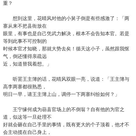
重？
想到这里，花晴风对他的小舅子倒是有些感激了：「两
寨从来不把县衙放在
眼里，有事也是自己凭武力解决，根本不会告知本官。若是
等到此事不可控制的
时候本官才知晓，那就大势去矣！循天这小子，虽然跟我怄
气，倒还懂得亲疏远
近，知道替我着想。」
听罢王主簿的话，花晴风双眼一亮，说道：「王主簿与
高李两寨都很熟悉，
明日一早，请王主簿上山，调停一下两寨纠纷如何？」
王宁缘何成为葫县官场上的不倒翁？自有他的为官之
道，似这等一旦处理不
好就会砸在自己手里的事情，既有更大的个子顶着，他才不
会主动揽在自己身上，