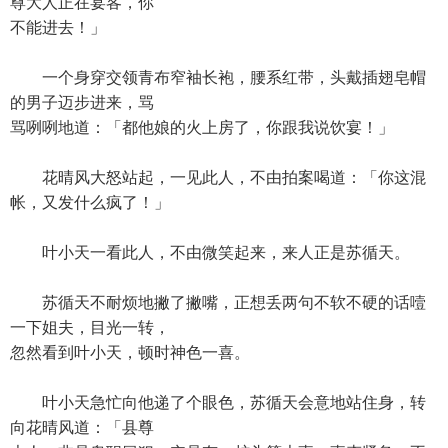
尊大人正在宴客，你
不能进去！」
一个身穿交领青布窄袖长袍，腰系红带，头戴插翅皂帽
的男子迈步进来，骂
骂咧咧地道：「都他娘的火上房了，你跟我说饮宴！」
花晴风大怒站起，一见此人，不由拍案喝道：「你这混
帐，又发什么疯了！」
叶小天一看此人，不由微笑起来，来人正是苏循天。
苏循天不耐烦地撇了撇嘴，正想丢两句不软不硬的话噎
一下姐夫，目光一转，
忽然看到叶小天，顿时神色一喜。
叶小天急忙向他递了个眼色，苏循天会意地站住身，转
向花晴风道：「县尊