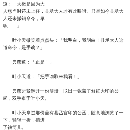
道：「大概是因为大
人您当时还未上任，县丞大人才有此吩咐。只是如今县丞大
人还未撤销命令，卑
职……」
叶小天微笑着点点头：「我明白，我明白！县丞大人这
道命令，是手谕？」
典慈道：「正是！」
叶小天道：「把手谕取来我看！」
典慈赶紧翻开一份簿册，取出一张盖了鲜红大印的公
函，双手奉于叶小天。
叶小天拿过那份盖有县丞官印的公函，随意地浏览了一
下，轻轻一折，揣进
了袖筒儿。